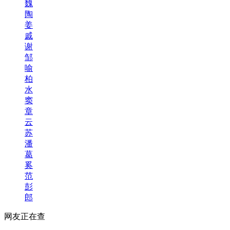
魏
陶
姜
戚
谢
邹
喻
柏
水
窦
章
云
苏
潘
葛
奚
范
彭
郎
网友正在查