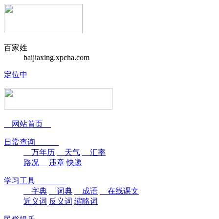
百家姓
baijiaxing.xpcha.com
定位中
网站首页
日常查询
万年历
天气
汇率
路况
违章
快递
学习工具
字典
词典
成语
在线课文
近义词
反义词
缩略词