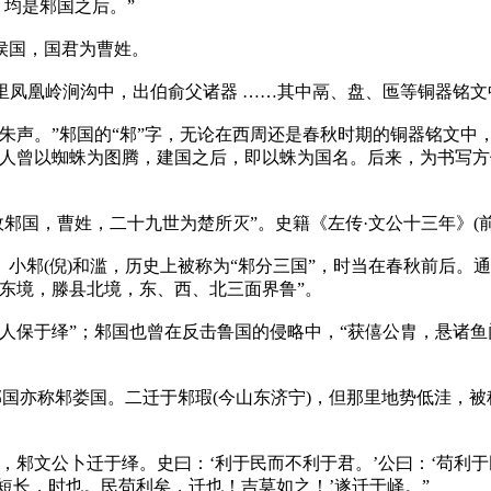
，均是邾国之后。”
侯国，国君为曹姓。
八十里凤凰岭涧沟中，出伯俞父诸器 ……其中鬲、盘、匜等铜器铭文
朱声。”邾国的“邾”字，无论在西周还是春秋时期的铜器铭文中
先人曾以蜘蛛为图腾，建国之后，即以蛛为国名。后来，为书写
国，曹姓，二十九世为楚所灭”。史籍《左传·文公十三年》(前6
小邾(倪)和滥，历史上被称为“邾分三国”，时当在春秋前后。
东境，滕县北境，东、西、北三面界鲁”。
人保于绎”；邾国也曾在反击鲁国的侵略中，“获僖公胄，悬诸鱼
邾国亦称邾娄国。二迁于邾瑕(今山东济宁)，但那里地势低洼，被
，邾文公卜迁于绎。史曰：‘利于民而不利于君。’公曰：‘苟利
之短长，时也。民苟利矣，迁也！吉莫如之！’遂迁于峄。”