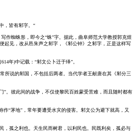
中，皆有邾字。“
，写作蜘蛛形，即今之“蛛”字。据此，曲阜师范大学教授郭克煜
方便起见，改从邑朱声之邾字，《邾公钟》之邾字，正是这样写
14年)中记载：“邾文公卜迁于绎”。
通常所说的邾国，不包括后两者。当代学者王献唐在其《邾分三
门”。彼此间的战争，不仅使黎民百姓蒙受苦难，而且随时都有
称作“茅地”，常年要遭受水灾的侵害。邾文公为避下就高，又
于民，孤之利也。天生民而树君，以利民也。民既利矣，孤必与