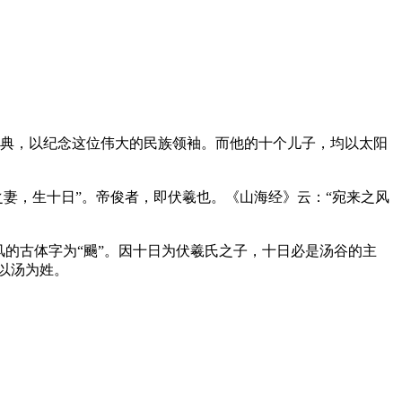
祖大典，以纪念这位伟大的民族领袖。而他的十个儿子，均以太阳
妻，生十日”。帝俊者，即伏羲也。《山海经》云：“宛来之风
的古体字为“颺”。因十日为伏羲氏之子，十日必是汤谷的主
族以汤为姓。