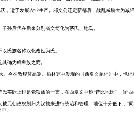
较肥沃，适于发展农业生产。邾文公迁定新都后，战乱威胁大为减
，子孙后代在后来分别省文简化为茅氏、地氏。
于以氏族名称汉化改姓为氏。
见其确为鲜卑族之裔。
记录。今在敦煌莫高窟、榆林窟中发现的《西夏文题记》中，也记
氏实际上也是党项族的一支，在西夏文中称“昔比地氏”，而“西
人被元朝政权划归为汉族来进行统治和管理，地位十分低下，“同
之中。