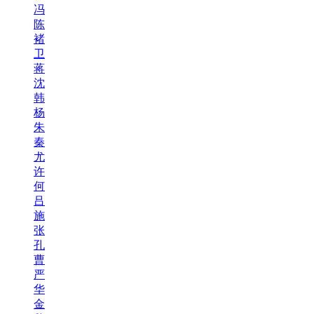
冯
陈
褚
卫
蒋
沈
韩
杨
朱
秦
尤
许
何
吕
施
张
孔
曹
严
华
金