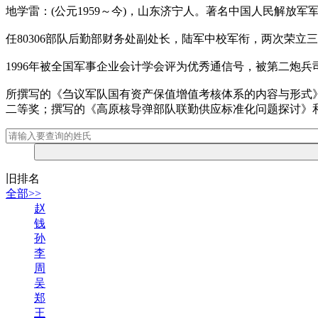
地学雷：(公元1959～今)，山东济宁人。著名中国人民解放
任80306部队后勤部财务处副处长，陆军中校军衔，两次荣
1996年被全国军事企业会计学会评为优秀通信号，被第二炮
所撰写的《刍议军队国有资产保值增值考核体系的内容与形式
二等奖；撰写的《高原核导弹部队联勤供应标准化问题探讨》和
旧排名
全部>>
赵
钱
孙
李
周
吴
郑
王