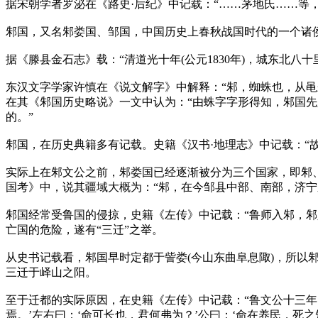
据宋朝学者罗泌在《路史·后纪》中记载：“……茅地氏……等
邾国，又名邾娄国、邹国，中国历史上春秋战国时代的一个诸
据《滕县金石志》载：“清道光十年(公元1830年)，城东北
东汉文字学家许慎在《说文解字》中解释：“邾，蜘蛛也，从黾
在其《邾国历史略说》一文中认为：“由蛛字字形得知，邾国
的。”
邾国，在历史典籍多有记载。史籍《汉书·地理志》中记载：“故邾
实际上在邾文公之前，邾娄国已经逐渐被分为三个国家，即邾、
国考》中，说其疆域大概为：“邾，在今邹县中部、南部，济宁
邾国经常受鲁国的侵掠，史籍《左传》中记载：“鲁师入邾，邾
亡国的危险，遂有“三迁”之举。
从史书记载看，邾国早时定都于訾娄(今山东曲阜息陬)，所以
三迁于峄山之阳。
至于迁都的实际原因，在史籍《左传》中记载：“鲁文公十三年
焉。’左右曰：‘命可长也，君何弗为？’公曰：‘命在养民，死