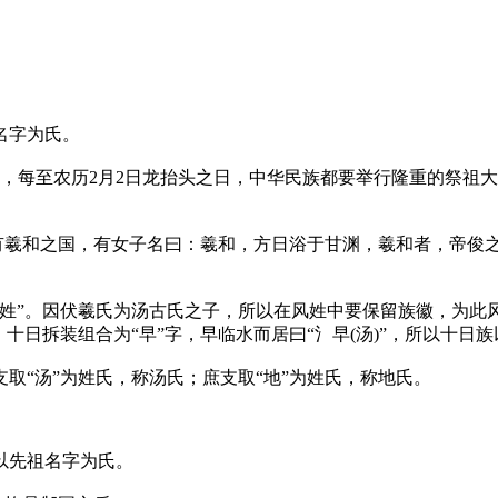
名字为氏。
陵”，每至农历2月2日龙抬头之日，中华民族都要举行隆重的祭
有羲和之国，有女子名曰：羲和，方日浴于甘渊，羲和者，帝俊之
姓”。因伏羲氏为汤古氏之子，所以在风姓中要保留族徽，为此风
十日拆装组合为“早”字，早临水而居曰“氵早(汤)”，所以十日
取“汤”为姓氏，称汤氏；庶支取“地”为姓氏，称地氏。
以先祖名字为氏。