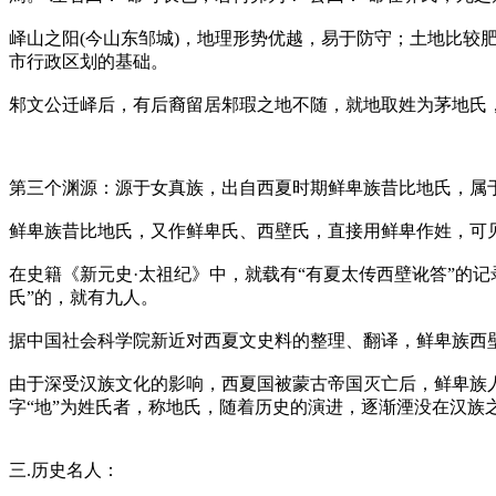
峄山之阳(今山东邹城)，地理形势优越，易于防守；土地比
市行政区划的基础。
邾文公迁峄后，有后裔留居邾瑕之地不随，就地取姓为茅地氏
第三个渊源：源于女真族，出自西夏时期鲜卑族昔比地氏，属
鲜卑族昔比地氏，又作鲜卑氏、西壁氏，直接用鲜卑作姓，可
在史籍《新元史·太祖纪》中，就载有“有夏太传西壁讹答”的
氏”的，就有九人。
据中国社会科学院新近对西夏文史料的整理、翻译，鲜卑族西壁
由于深受汉族文化的影响，西夏国被蒙古帝国灭亡后，鲜卑族
字“地”为姓氏者，称地氏，随着历史的演进，逐渐湮没在汉族
三.历史名人：