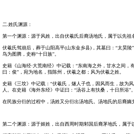
二.姓氏渊源：
第一个渊源：源于风姓，出自伏羲氏后裔汤地氏，属于以先祖
伏羲氏驾崩后，葬于山阳高平(山东金乡县)，其墓曰：“太昊
鸟为图腾，史称“十日族”。
史籍《山海经·大荒南经》中记载：“东南海之外，甘水之间，
曰：俊”，宛为地名，指陈州，伏羲之都；风为伏羲之姓。
史籍《三坟》中记载：“伏羲氏，燧人子也，因风而生，故为风
人。在史籍《海外东经》中证曰：“汤谷上有扶桑，十日所浴”。
在民族分衍的过程中，汤姓又分衍出汤地氏。汤地氏的后裔嫡支
第二个渊源：源于姬姓，出自西周时期邾国后裔茅地氏，属于