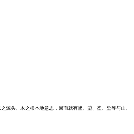
水之源头、木之根本地意思，因而就有墬、埅、埊、坔等与山、