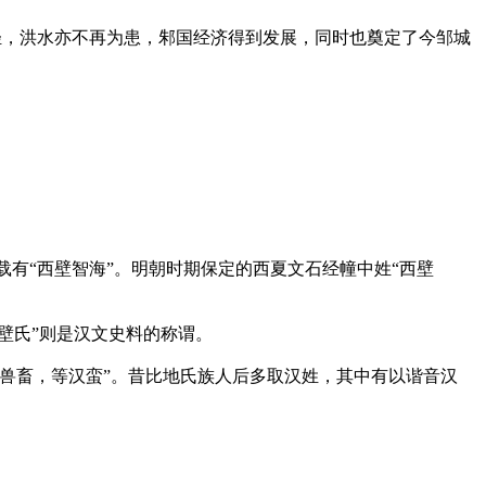
轻，洪水亦不再为患，邾国经济得到发展，同时也奠定了今邹城
载有“西壁智海”。明朝时期保定的西夏文石经幢中姓“西壁
壁氏”则是汉文史料的称谓。
兽畜，等汉蛮”。昔比地氏族人后多取汉姓，其中有以谐音汉