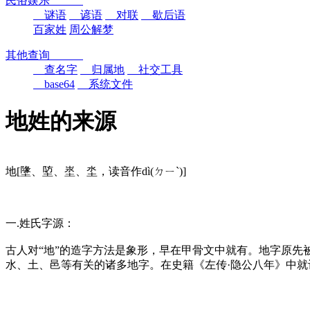
民俗娱乐
谜语
谚语
对联
歇后语
百家姓
周公解梦
其他查询
查名字
归属地
社交工具
base64
系统文件
地姓的来源
地[墬、埅、埊、坔，读音作dì(ㄉㄧˋ)]
一.姓氏字源：
古人对“地”的造字方法是象形，早在甲骨文中就有。地字原先
水、土、邑等有关的诸多地字。在史籍《左传·隐公八年》中就