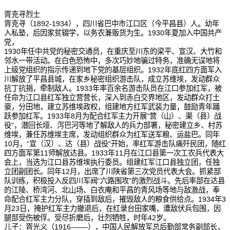
胥克寻烈士
胥克寻（1892-1934），四川省巴中市江口区（今平昌县）人。幼年
入私塾，后因家贫辍学，以务农兼贩货为生。1930年夏加入中国共产
党，
1930年任中共党的秘密交通员，在重庆至川东的梁平、宣汉、大竹和
邻水一带活动。在白色恐怖中，多次巧妙地骗过特务，准确无误地将
上级党组织的指示传递到地下党的基层组织。1932年底红四方面军入
川解放了平昌县城，在家乡秘密组织游击队，成立苏维埃，发动群众
抗丁抗捐，牵制敌人。1933年率百余名游击队员在江口参加红军，被
任命为江口县红军独立营营长，深入到赤白交界地区，发动群众打土
豪，分田地，建立苏维埃政权，组建地方红军武装力量，鼓励青年踊
跃参加红军。1933年8月为配合红军主力开展“营（山）、渠（县）战
役”，潜回长垭、泻巴河等地了解敌人的兵力部署，秘密建立乡、村苏
维埃，兼任苏维埃主席，发动组织群众为红军送军粮、运盐巴。同年
10月，“宣（汉）、达（县）战役”开始，率红军游击队痛歼民团，随红
四方面军第11师解放达县。1933年11月在江口县第一次工农兵代表大
会上，当选为江口县苏维埃执行委员。组建红军江口县独立团，任独
立团副团长。同年12月，出席了川陕省第三次党员代表大会。抓紧部
队训练，积极投入反四川军阀“六路围攻”的激烈战斗。先后率部在达县
的江陵、桥湾河、北山场、白衣庵和平昌的青风场等地与敌激战，奉
命配合红军主力分队，穿插到敌后，摧毁敌人的粮食供给点。1934年3
月23日，掩护红军主力撤退后，在红录台田家嘴，遭敌伏兵包围，因
腿部受伤被俘。受尽折磨后，壮烈牺牲，时年42岁。
儿子：胥光义（1916-——），中国人民解放军总后勤部常务副部长，