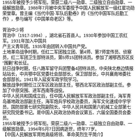
1955年被授予少将军衔。荣获二级八一勋章、二级独立自由勋章、一
级解放勋章。1988年7月被中央军委授予中国人民解放军一级红星功勋
荣誉章。曾主编《当代中国·军队后勤卷》的《当代中国军队后勤工
作》，参与编写《中国革命老区》等。
胥治中少将
胥治中（1917-1994），湖北省石首县人。1930年参加中国工农红
军。1931年加入中国共
产主义青年团。1935年由团转入中国共产党。
土地革命战争时期，任红二军团独立团、第4师、第7师宣传员、侦察
员，红二军团卫生部特派员，第5师15团特派员。参加了湘鄂西苏区反
“围剿”和长征。
抗日战争时期，任八路军留守兵团警备4团特派员，中央陕北叁边情报
站站长，中共鄂中区党委社会部部长，保卫部部长，中共襄南地委社
会部部长。1941年入延安军政学院学习。
解放战争时期任江汉军区政治部主任，鄂西北军区政治部副主任。参
加了中原突围、进军西南等战役。
中华人民共和国成立后，任中国人民解放军军政治部副主任，海军青
岛基地政治部副主任，海军炮兵学校政治委员，海军文化速成中学学
员，国防部第七研究院副院长，中华人民共和国第六机械工业部第七
研究院党委书记。是中国人民政治协商会议第五、六届全国委员会委
员。
1955年被授予少将军衔。荣获二级八一勋章、二级独立自由勋章、一
级解放勋章。1994年5月7日因病逝世，终年77岁。
【中国人民解放军胥姓高级将领、革命英烈生平简介】