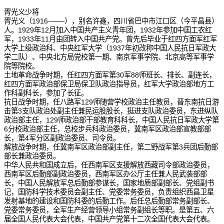
胥光义少将
胥光义（1916-——），别名许鑫，四川省巴中市江口区（今平昌县）
人。1929年12月加入中国共产主义青年团，1932年参加中国工农红
军，1933年11月由团转入中国共产党。曾先后毕业于红四方面军红军
大学上级政治科、中央红军大学（1937年初改称中国人民抗日军政大
学二队）、中央北方局党校第一期、南京军事学院、北京高等军事学
院等院校。
土地革命战争时期，任红四方面军第30军88师班长、排长、副连长，
红四方面军政治部保卫局保卫队政治指导员，红军大学政治部地方工
作科副科长，参加了长征。
抗日战争时期，任八路军129师随营学校政治主任教员，晋东南抗日游
击第3支队政治处副主任兼民运股股长，挺进支队政治委员，东进纵队
政治部主任，129师政治部干部教育科科长，中国人民抗日军政大学第
6分校政治部主任，总校步兵科政治委员，冀南军区政治部宣教部部
长，第4军分区副政治委员、司令员。
解放战争时期，任冀南军区政治部副主任，第二野战军第3兵团后勤部
部长兼政治委员。
中华人民共和国成立后，任西南军区支援解放西藏司令部政治委员，
西南军区后勤部副政治委员，西南军区办公厅主任兼人民武装部部
长，中国人民解放军总后勤部参谋长，国家地质部副部长、党组副书
记，国防科学技术委员会副主任、党委常务委员，负责组织西昌卫星
发射基地的建设和国防科委的后勤工作。后任总后勤部常务副部长、
党委常务委员，全军生产经营领导小组常务副组长等职。是第五、六
届全国人民代表大会代表，中国共产党第十二次全国代表大会代表。