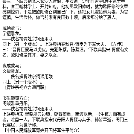
蔡军。下联典指北宋长沙人胥偃，字安道，少年时苦学!后中进士甲
科，官至翰林学士、开封知府。他初见欧阳修时，就为欧阳修的文章
感到惊奇，于是把欧阳修召到自己门下，还把女儿嫁给他为妻。为官
谨慎，生活俭朴，做官前家有良田数十顷，后来都分给了簇人。
威扬蒙马；
学擅雕龙。
——佚名撰胥姓宗祠通用联
同上（另一个版本）。上联典指春秋晋·胥臣为下军大夫，《左传》
曰：“晋胥臣蒙马以虎皮，先犯陈蔡，陈蔡溃。”下联典指宋·胥偃有文
名，欧阳修爱其才，妻之以女。
谋成蒙马；
文擅雕龙。
——佚名撰胥姓宗祠通用联
同上（另一个版本）。
〖胥姓宗祠六言通用联〗
书生能镇方面；
闺箴雅重丹阳。
——佚名撰胥姓宗祠通用联
上联典指宋·胥鼎屡典边镇，朝野倚重，南渡以后，书生镇方面有成
者，唯鼎一人。下联典指宋代丹阳人胥偃与其子、孙皆早逝，闺门三
代寡居，为世所称。
【中国人民解放军胥姓开国将军生平简介】