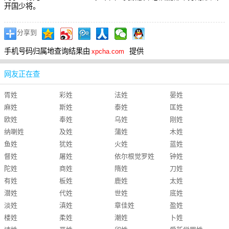
开国少将。
分享到
手机号码归属地查询结果由
提供
xpcha.com
网友正在查
胥姓
彩姓
法姓
晏姓
麻姓
斯姓
泰姓
匡姓
欧姓
奉姓
乌姓
刚姓
纳喇姓
及姓
蒲姓
木姓
鱼姓
犹姓
火姓
蓝姓
督姓
屠姓
依尔根觉罗姓
钟姓
陀姓
商姓
隋姓
刀姓
有姓
板姓
鹿姓
太姓
潜姓
代姓
世姓
底姓
淡姓
滇姓
章佳姓
盈姓
楼姓
柔姓
潮姓
卜姓