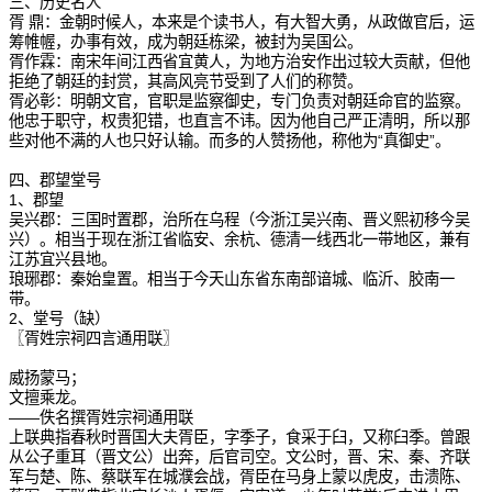
三、历史名人
胥 鼎：金朝时候人，本来是个读书人，有大智大勇，从政做官后，运
筹帷幄，办事有效，成为朝廷栋梁，被封为吴国公。
胥作霖：南宋年间江西省宜黄人，为地方治安作出过较大贡献，但他
拒绝了朝廷的封赏，其高风亮节受到了人们的称赞。
胥必彰：明朝文官，官职是监察御史，专门负责对朝廷命官的监察。
他忠于职守，权贵犯错，也直言不讳。因为他自己严正清明，所以那
些对他不满的人也只好认输。而多的人赞扬他，称他为“真御史”。
四、郡望堂号
1、郡望
吴兴郡：三国时置郡，治所在乌程（今浙江吴兴南、晋义熙初移今吴
兴）。相当于现在浙江省临安、余杭、德清一线西北一带地区，兼有
江苏宜兴县地。
琅琊郡：秦始皇置。相当于今天山东省东南部谙城、临沂、胶南一
带。
2、堂号（缺）
〖胥姓宗祠四言通用联〗
威扬蒙马；
文擅乘龙。
——佚名撰胥姓宗祠通用联
上联典指春秋时晋国大夫胥臣，字季子，食采于臼，又称臼季。曾跟
从公子重耳（晋文公）出奔，后官司空。文公时，晋、宋、秦、齐联
军与楚、陈、蔡联军在城濮会战，胥臣在马身上蒙以虎皮，击溃陈、