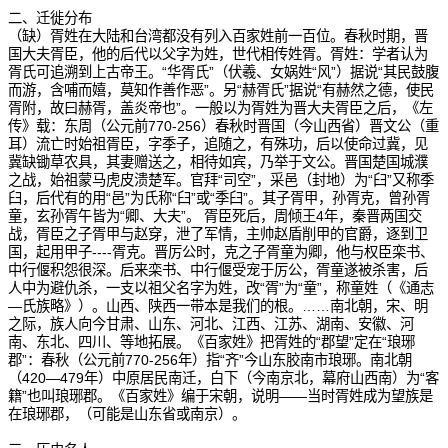
二、迁徙分布
（缺）胥姓在大陆和台湾都没有列入百家姓前一百位。春秋时期，晋
国大夫胥臣，他的后代以父字为姓，世代相传姓胥。胥姓：学者认为
胥氏可追溯到上古帝王。“华胥氏”（伏羲、女娲姓“风”）据说“其民鼓腹
而游，含哺而嬉，莫知作善作恶”。另“赫胥氏”据说“有赫然之德，使民
胥附，故曰赫胥，盖炎帝也”。一般以为胥姓为晋大夫胥臣之后，《左
传》载：东周（公元前770-256）春秋时晋国（今山西省）晋文公（重
耳）流亡时始祖胥臣，字季子，追随之，有殊功，后以使命过冀，见
冀缺锄草农具，其妻赠送之，相待如宾，乃举于文公。晋国楚国城濮
之战，始祖蒙马虎皮溃楚军。官拜“司空”，采邑（封地）为“臼”又称季
臼，后代有的用“邑”为氏称“臼”或“季臼”。其子胥甲，孙胥克，曾孙胥
童，玄孙胥午皆为“卿、大夫”。 胥臣死后，周倾王4年，秦晋两国交
战，胥臣之子胥甲与赵穿，泄了军情，主帅赵盾削甲的官爵，逐到卫
国，起用甲子----胥克。晋厉公时，克之子胥童为卿，他与权臣栾书、
中行偃积怨很深。后来栾书、中行偃受宠于厉公，胥童遂被杀害，后
人中为避仇杀，一支以祖父名字为姓，改“胥”为“童”，称童姓（《通志
—氏族略》）。山西、陕西一带本是我们的根。……南北朝，宋、明
之际，族人向今甘肃、山东、河北、江西、江苏、湖南、安徽、河
南、东北、四川、等地拓展。《百家姓》把胥姓的“郡望”定在“琅琊
郡”：春秋（公元前770-256年）指“齐”今山东胶南市琅琊。南北朝
（420—479年）中原居民南迁，白下（今南京北，幕府山西南）为“客
籍”也叫琅琊郡。《百家姓》编于宋朝，说明——当时胥姓成为望族是
在琅琊郡，（可能是山东省或南京）。