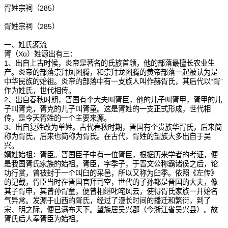
胥姓宗祠（285）
胥姓宗祠（285）
一、姓氏源流
胥（Xū）姓源出有三：
1、出自上古时候，炎帝是著名的氏族首领，他的部落最擅长农业生
产。炎帝的部落崇拜凤图腾，和崇拜龙图腾的黄帝部落一起被认为是
中华民族的始祖。炎帝的部落中有一支族人叫作赫胥氏，其后代以“胥”
作为姓氏，世代相传。
2、出自春秋时期，晋国有个大夫叫胥臣，他的儿子叫胥甲，胥甲的儿
子叫胥克，胥克的儿子叫胥童。这是胥姓的一支正式形成，世代相
传，是今天胥姓的一个主要来源。
3、出自复姓改为单姓。古代春秋时期，晋国有个贵族华胥氏，后来简
称为胥氏，后来也简称为胥氏。在古代，胥姓的望族大多出自于吴
兴。
婿姓始祖：胥臣。晋国臣子中有一位胥臣，根据历来学者的考证，便
是我国胥氏家族的始祖。胥臣，字季子，于晋文公称霸诸侯之后，论
功行赏，曾被封于一个叫臼的采邑，所以又称为臼季。依照《左传》
的记载，胥臣当时在晋国官拜司空，世代的子孙都是晋国的大夫，像
其子胥申，其曾孙胥童，便曾相继叱咤风云，使得胥氏家族一开始名
气异常。发源于山西的胥氏，经过了漫长时间的播迁和繁衍，到了
宋、明之际，便已满布天下。望族居吴兴郡（今浙江省吴兴县）。故
胥氏后人奉胥臣为始祖。