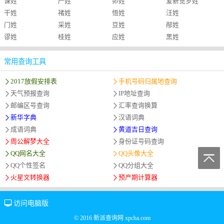
谏姓
严姓
卯姓
爱新觉罗姓
干姓
禇姓
悟姓
汪姓
门姓
采姓
豆姓
邴姓
谬姓
桂姓
应姓
黑姓
常用查询工具
2017放假安排表
手机号码归属地查询
天气预报查询
IP地址查询
邮编区号查询
汇率查询换算
新华字典
汉语词典
成语词典
黄道吉日查询
周公解梦大全
身份证号码查询
QQ网名大全
QQ头像大全
QQ个性签名
QQ分组大全
火星文转换器
预产期计算器
访问电脑版
© 2016 新派查询网 xpcha.com