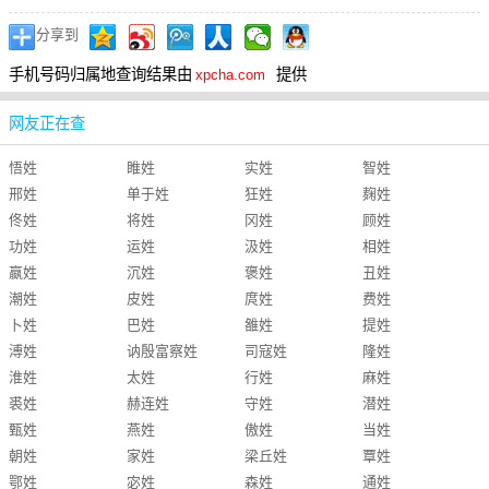
分享到
手机号码归属地查询结果由
提供
xpcha.com
网友正在查
悟姓
睢姓
实姓
智姓
邢姓
单于姓
狂姓
麹姓
佟姓
将姓
冈姓
顾姓
功姓
运姓
汲姓
相姓
嬴姓
沉姓
褒姓
丑姓
潮姓
皮姓
庹姓
费姓
卜姓
巴姓
雒姓
提姓
溥姓
讷殷富察姓
司寇姓
隆姓
淮姓
太姓
行姓
麻姓
裘姓
赫连姓
守姓
潜姓
甄姓
燕姓
傲姓
当姓
朝姓
家姓
梁丘姓
覃姓
鄂姓
宓姓
森姓
通姓