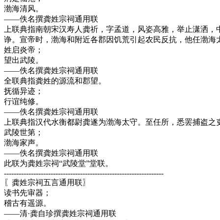
渤海清风。
——佚名撰龚姓宗祠通用联
上联典指南朝宋汉寿人龚祈，字孟道，风姿高雅，举止潇洒，
诤。宣帝时，渤海和附近各郡因饥荒引起农民反抗，他任渤海太
姓启炎帝；
望出武陵。
——佚名撰龚姓宗祠通用联
全联典指龚姓的源流和郡望。
抚循异迹；
行谊纯修。
——佚名撰龚姓宗祠通用联
上联典指汉代水衡都尉龚遂为渤海太守。至任所，悉罢捕盗之
武陵世第；
渤海家声。
——佚名撰龚姓宗祠通用联
此联为龚姓宗祠“武陵堂”堂联。
-----------------------------------------------------------------
〖龚姓宗祠五言通用联〗
读书先审器；
稽古有遥源。
——清·龚自珍撰龚姓宗祠通用联