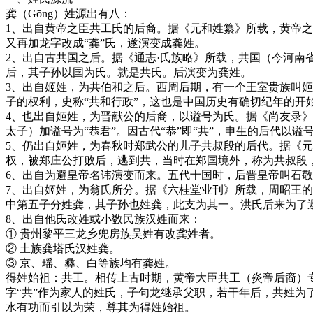
龚（Gōng）姓源出有八：
1、出自黄帝之臣共工氏的后裔。据《元和姓纂》所载，黄帝之
又再加龙字改成“龚”氏，遂演变成龚姓。
2、出自古共国之后。据《通志·氏族略》所载，共国（今河
后，其子孙以国为氏。就是共氏。后演变为龚姓。
3、出自姬姓，为共伯和之后。西周后期，有一个王室贵族叫姬
子的权利，史称“共和行政”，这也是中国历史有确切纪年的
4、也出自姬姓，为晋献公的后裔，以谥号为氏。据《尚友录
太子）加谥号为“恭君”。因古代“恭”即“共”，申生的后代以
5、仍出自姬姓，为春秋时郑武公的儿子共叔段的后代。据《
权，被郑庄公打败后，逃到共，当时在郑国境外，称为共叔段，
6、出自为避皇帝名讳演变而来。五代十国时，后晋皇帝叫石敬
7、出自姬姓，为翁氏所分。据《六桂堂业刊》所载，周昭王的
中第五子分姓龚，其子孙也姓龚，此支为其一。洪氏后来为了
8、出自他氏改姓或小数民族汉姓而来：
① 贵州黎平三龙乡兜房族吴姓有改龚姓者。
② 土族龚塔氏汉姓龚。
③ 京、瑶、彝、白等族均有龚姓。
得姓始祖：共工。相传上古时期，黄帝大臣共工（炎帝后裔）专
字“共”作为家人的姓氏，子句龙继承父职，若干年后，共姓为
水有功而引以为荣，尊其为得姓始祖。