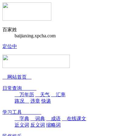
百家姓
baijiaxing.xpcha.com
定位中
网站首页
日常查询
万年历
天气
汇率
路况
违章
快递
学习工具
字典
词典
成语
在线课文
近义词
反义词
缩略词