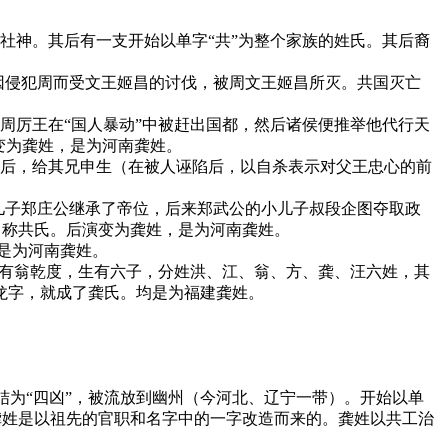
社神。其后有一支开始以单字“共”为整个家族的姓氏。其后裔
因侵犯周而受文王姬昌的讨伐，被周文王姬昌所灭。共国灭亡
周厉王在“国人暴动”中被赶出国都，然后诸侯便推举他代行天
变为龚姓，是为河南龚姓。
以后，给其兄申生（在被人诬陷后，以自杀表示对父王忠心的前
儿子郑庄公继承了帝位，后来郑武公的小儿子叔段企图夺取政
，称共氏。后演变为龚姓，是为河南龚姓。
，是为河南龚姓。
州有翁乾度，生有六子，分姓洪、江、翁、方、龚、汪六姓，其
龙字，就成了龚氏。均是为福建龚姓。
结为“四凶”，被流放到幽州（今河北、辽宁一带）。开始以单
，龚姓是以祖先的官职和名字中的一字改造而来的。龚姓以共工治