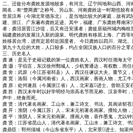
二、迁徙分布龚姓发源地较多，有河北、辽宁间地和山西、河
闻名，有“楚两龚”之称号。另山东、河南龚姓这一时期也较
世居汉寿（今湖北常德东北），是当地比较大的家庭，故有武
建、浙江、广东遍布龚姓足迹。其中，福建、广东龚姓尊南宋
者；龚沼居晋江沙堤，后又有迁安溪者；龚徙居福州城内梅枝
福建龚姓的发展注入新的源泉。明代龚姓有移居上海、广西等
姓移居台湾，进而定居邻近国度者。 今日龚姓以四川、湖北
第九十九位的大姓，人口较多，约占全国汉族人口的百分之零
三、历史名人
龚 遂：是见于史籍记载的第一位龚姓名人。西汉时任渤海太守
龚 灏：字伯言，东汉徐州鄄城人，少机警通达，有权数，而
龚 舍：武原（今江苏省邳县）人，西汉任谏议大夫。重节义，
龚 宽：洛阳（今属河南省）人，西汉画家，善画人物，尤工牛
龚 原：处州遂昌（今属浙江省）人，北宋嘉进士。曾助王安
龚 胜：西汉末年时以好学明经与崇高名节而见称。汉哀帝时
声中，绝食而死。
龚 贤：清代著名画家。工山水，兼工诗文、书法。其画浓郁苍
龚 开：淮阴（今属江苏）人，宋末元初著名画家。擅绘人物
龚 平：淮阴人，宋末元初画家。擅画人物，喜作墨鬼，尤以钟
龚 贤：江苏省昆山人，清代著名画家。工山水，兼工诗文、书
龚鼎臣：郓州须城（今山东省东平）人，北宋景进士。知渠