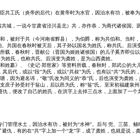
臣共工氏（炎帝的后代）在黄帝时为水官，因治水有功，被奉为
南省共城，一说今甘肃省泾川县北）共，亦作恭，为商代诸侯国。
和，被封于共（今河南省辉县），为伯爵，称为共伯和。当时，
开始。共国在春秋时被灭后，其子孙以国名为姓氏，称共氏。后演
》所载，春秋时，晋献公（晋国为姬姓诸侯国）的儿子奚齐即位
谥号为姓氏，也称共氏。后演变为龚姓，是为山西龚姓。
元和姓纂》、《史记·郑世家》等资料所载，春秋时，郑武公的大
其后代，或以“段”为氏，或以“共叔”为氏，也有以“共”为氏的
瑭，因为避名讳，“敬”氏改为同义的“恭”氏，后也演变为龚姓
支庶子孙受封于翁山，后以邑为氏，称“翁”氏。至宋初福建泉
避仇，便改了自己的姓氏，在洪字上去掉三点水，上面加了一个
门管理水土，因治水有功，被封为“水神”。后与 兜、三苗、鲧
了避仇，有的在“共”字上加一个“龙”字，成了龚姓，也就是说