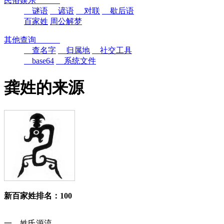
民俗娱乐
谜语
谚语
对联
歇后语
百家姓
周公解梦
其他查询
查名字
归属地
社交工具
base64
系统文件
龚姓的来源
新百家姓排名：100
一、姓氏源流