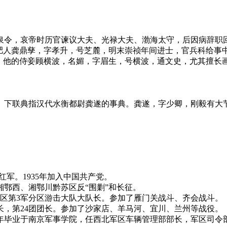
泉令，哀帝时历官谏议大夫、光禄大夫、渤海太守，后因病辞职
合肥人龚鼎孳，字孝升，号芝麓，明末崇祯年间进士，官兵科给事
。他的侍妾顾横波，名媚，字眉生，号横波，通文史，尤其擅长画
。下联典指汉代水衡都尉龚遂的事典。龚遂，字少卿，刚毅有大
农红军。1935年加入中国共产党。
鄂西、湘鄂川黔苏区反“围剿”和长征。
绥军区第3军分区游击大队大队长。参加了雁门关战斗、齐会战斗。
长，第24团团长。参加了沙家店、羊马河、宜川、兰州等战役。
2年毕业于南京军事学院，任西北军区车辆管理部部长，军区司令