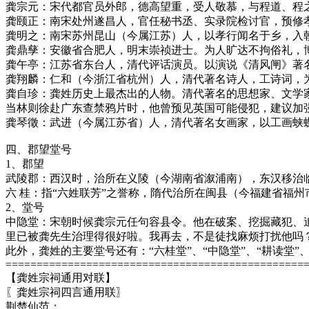
龚宗元：宋代都官员外郎，德高望重，受人敬慕，与程道、程之
龚颐正：南宋处州遂昌人，官任秘书丞、实录院检讨官，预修
龚明之：南宋苏州昆山（今属江苏）人，以孝行闻名于乡，入
龚鼎孳：安徽省合肥人，明末崇祯进士。为人旷达不拘俗礼，博
龚午亭：江苏省东台人，清代评话演员。以演说《清风闸》著
龚翔麟：仁和（今浙江省杭州）人，清代著名诗人，工诗词，为
龚自珍：龚姓历史上最杰出的人物。清代著名的思想家、文学
当林则徐赴广东查禁鸦片时，他曾预见英国可能侵犯，建议加
龚琴徵：武进（今属江苏省）人，清代著名女画家，以工画蛱
四、郡望堂号
1、郡望
武陵郡：西汉时，治所在义陵（今湖南省溆浦南），东汉移治
六 桂：指“六姓联芳”之誉称，隋代治所在闽县（今福建省福
2、堂号
中隐堂：宋朝时候龚宗元任句容县令。他在破案、挖掘藏犯、
里已被龚先生治理得很好啦。我再去，不是徒找麻烦打扰他吗？
此外，龚姓的主要堂号还有：“六桂堂”、“中隐堂”、“耕读堂”、
================================================
【龚姓宗祠通用对联】
〖龚姓宗祠四言通用联〗
荆楚仙范；