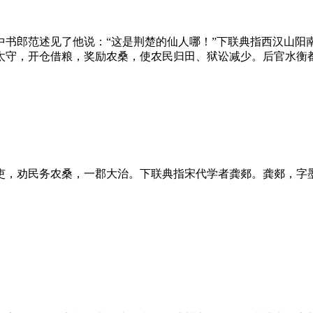
中书郎范述见了他说：“这是荆楚的仙人哪！”下联典指西汉山阳
守，开仓借粮，奖励农桑，使农民归田、狱讼减少。后官水衡都尉
吏，劝民务农桑，一郡大治。下联典指宋代学者龚郯。龚郯，字