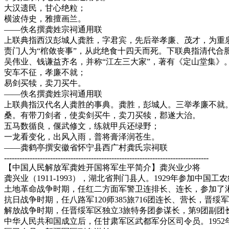
大汉遗民，甘心绝粒；
横波侍史，雅擅画兰。
——佚名撰龚姓宗祠通用联
上联典指西汉彭城人龚胜，字君宾，先后举孝廉、茂才，为重
责门人为“棺敛丧事”，从此绝食十四天而死。下联典指清代
吴伟业、钱谦益齐名，并称“江左三大家”，著有《定山堂集》
安车不征，孝廉不就；
易剑买犊，卖刀买牛。
——佚名撰龚姓宗祠通用联
上联典指汉代名人龚胜的事典。龚胜，彭城人。三举孝廉不就
桑。有带刀剑者，使卖剑买牛，卖刀买犊，郡遂大治。
五马数循良，偃武修文，练就甲兵还绿野；
一龙看变化，出风入雨，普将膏泽润苍生。
——龚鹤亭撰安徽省怀宁县西广村龚氏宗祠联
--------------------------------------------------------------------------------
【中国人民解放军龚姓开国将军生平简介】龚兴业少将
龚兴业（1911-1993），湖北省荆门县人。1929年参加中国工
土地革命战争时期，任红二方面军警卫连排长、连长，参加了湘
抗日战争时期，任八路军120师385旅716团连长、营长，晋
解放战争时期，任晋绥军区独立3旅特务团参谋长，第9团副团
中华人民共和国成立后，任甘肃军区武都军分区司令员。195