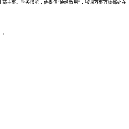
部主事。学务博览，他提倡“通经致用”，强调万事万物都处在
》。