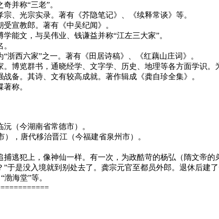
奇并称“三老”。
孝宗、光宗实录。著有《芥隐笔记》、《续释常谈》等。
朝受宣教郎。著有《中吴纪闻》。
学能文，与吴伟业、钱谦益并称“江左三大家”。
名。
“浙西六家”之一。著有《田居诗稿》、《红藕山庄词》。
家。博览群书，通晓经学、文字学、历史、地理等各方面学识。
强战备。其诗、文有较高成就。著作辑成《龚自珍全集》。
蝶著称。
临沅（今湖南省常德市）。
州市），唐代移治晋江（今福建省泉州市）。
追捕逃犯上，像神仙一样。有一次，为政酷苛的杨弘（隋文帝的
”于是没入境就到别处去了。龚宗元官至都员外郎。退休后建了一
“渤海堂”等。
============