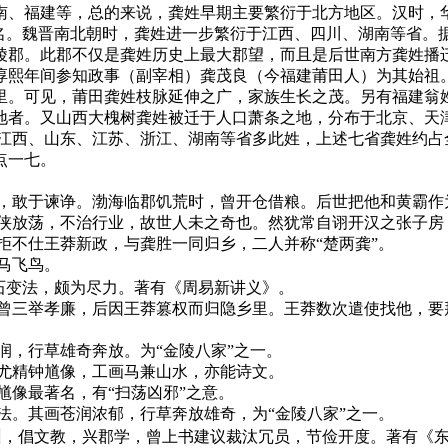
南、福建等，总的来说，龚姓早期主要繁衍于北方地区。汉时，
有名。魏晋南北朝时，龚姓进一步繁衍于江西、四川、湖南等省。
陵郡。此郡不仅是龚姓历史上最大郡望，而且是后世南方龚姓播
淳熙年间参知政事（副宰相）龚茂良（今福建莆田人）为其始祖
里。可见，莆田龚姓枝脉延伸之广，家族生长之茂。另有福建翁姓
地者。又山西大槐树龚姓被迁于人口萧条之地，分布于北京、天
、江西、山东、江苏、浙江、湖南等省多此姓，上述七省龚姓约占
点一七。
，敢于谏诤。渤海临郡饥荒时，曾开仓借粮。后世把他和黄霸作为
任侠放荡，不治行业，故世人未之奇也。然犹常自诩开汉之张子房
拒不仕王莽新政，与龚胜一同归乡，二人并称“楚两龚”。
马飞鸟。
石变法，颇为尽力。著有《周易新讲义》。
，曾三举孝廉，后因王莽篡权而归隐乡里。王莽数次遣使找他，要
润，行草雄奇奔放。为“金陵八家”之一。
，尤精钟馗像，工画马兼山水，亦能诗文。
馗像最著名，有“扫荡凶邪”之意。
法。其画苍润浓郁，行草奔放雄奇，为“金陵八家”之一。
州，倡文教，兴郡学，曾上书建议裁汰冗员，节俭开度。著有《