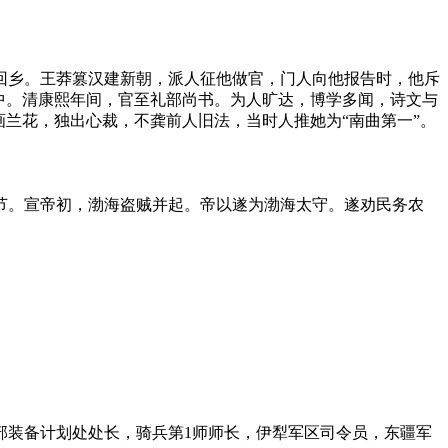
回乡。王莽篡汉建新朝，派人征他做官，门人向他报告时，他斥
中。清康熙年间，官至礼部尚书。为人旷达，博学多闻，诗文与
兰花，独出心裁，不龚前人旧法，当时人推她为“南曲第一”。
节。宣帝初，渤海盗贼并起。帝以遂为渤海太守。遂劝民务农
部装备计划处处长，骑兵第1师师长，伊犁军区司令员，东疆军