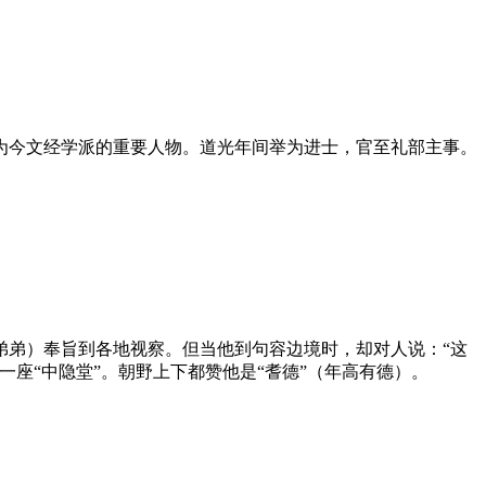
为今文经学派的重要人物。道光年间举为进士，官至礼部主事。
弟弟）奉旨到各地视察。但当他到句容边境时，却对人说：“这
座“中隐堂”。朝野上下都赞他是“耆德”（年高有德）。