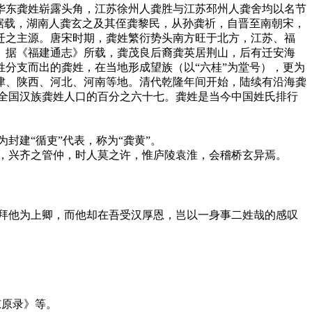
华东龚姓崭露头角，江苏徐州人龚胜与江苏邳州人龚舍均以名节
据载，湖南人龚玄之及其侄龚黎民，从孙龚祈，自晋至南朝宋，
迁之主源。唐宋时期，龚姓繁衍势头南方旺于北方，江苏、福
。据《福建通志》所载，龚茂良后裔龚英居荆山，后有迁安海
分支而出的龚姓，在当地形成望族（以“六桂”为堂号），更为
津、陕西、河北、河南等地。清代乾隆年间开始，陆续有沿海龚
全国汉族龚姓人口的百分之六十七。龚姓是当今中国姓氏排行
封建“循吏”代表，称为“龚黄”。
，兴齐之管仲，时人莫之许，惟庐陵袁淮，会稽桥玄异焉。
拜他为上卿，而他却在吾受汉厚恩，岂以一身事二姓哉的感叹
东原录》等。