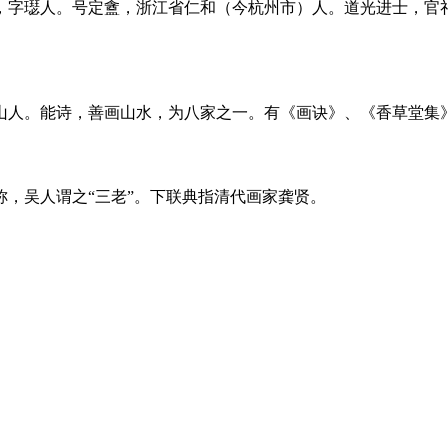
，字璱人。号定盦，浙江省仁和（今杭州市）人。道光进士，官礼
山人。能诗，善画山水，为八家之一。有《画诀》、《香草堂集
，吴人谓之“三老”。下联典指清代画家龚贤。