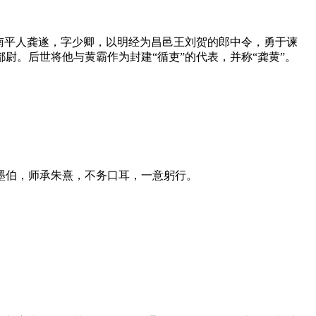
南平人龚遂，字少卿，以明经为昌邑王刘贺的郎中令，勇于谏
。后世将他与黄霸作为封建“循吏”的代表，并称“龚黄”。
墨伯，师承朱熹，不务口耳，一意躬行。