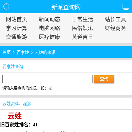
新派查询网
网站首页
新闻动态
日常生活
站长工具
学习计算
电脑网络
民俗娱乐
财经商务
交通旅游
医疗健康
黄道吉日
首页
百家姓
云姓的来源
百家姓查询
请输入要查询的姓氏，如：
尤
云姓资料、起源
云姓
旧百家姓排名：41