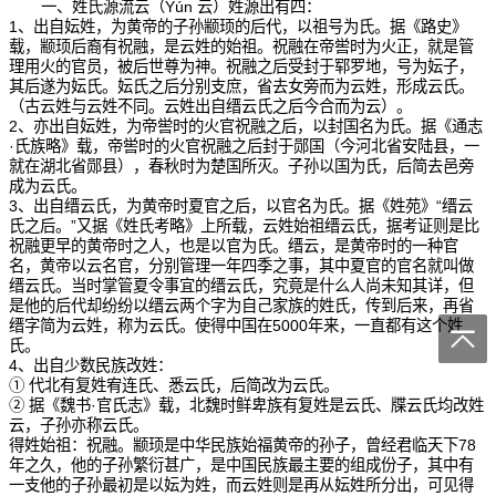
一、姓氏源流云（Yún 云）姓源出有四：
1、出自妘姓，为黄帝的子孙颛顼的后代，以祖号为氏。据《路史》
载，颛顼后裔有祝融，是云姓的始祖。祝融在帝喾时为火正，就是管
理用火的官员，被后世尊为神。祝融之后受封于郓罗地，号为妘子，
其后遂为妘氏。妘氏之后分别支庶，省去女旁而为云姓，形成云氏。
（古云姓与云姓不同。云姓出自缙云氏之后今合而为云）。
2、亦出自妘姓，为帝喾时的火官祝融之后，以封国名为氏。据《通志
·氏族略》载，帝喾时的火官祝融之后封于郧国（今河北省安陆县，一
就在湖北省郧县），春秋时为楚国所灭。子孙以国为氏，后简去邑旁
成为云氏。
3、出自缙云氏，为黄帝时夏官之后，以官名为氏。据《姓苑》“缙云
氏之后。”又据《姓氏考略》上所载，云姓始祖缙云氏，据考证则是比
祝融更早的黄帝时之人，也是以官为氏。缙云，是黄帝时的一种官
名，黄帝以云名官，分别管理一年四季之事，其中夏官的官名就叫做
缙云氏。当时掌管夏令事宜的缙云氏，究竟是什么人尚未知其详，但
是他的后代却纷纷以缙云两个字为自己家族的姓氏，传到后来，再省
缙字简为云姓，称为云氏。使得中国在5000年来，一直都有这个姓
氏。
4、出自少数民族改姓：
① 代北有复姓宥连氏、悉云氏，后简改为云氏。
② 据《魏书·官氏志》载，北魏时鲜卑族有复姓是云氏、牒云氏均改姓
云，子孙亦称云氏。
得姓始祖：祝融。颛顼是中华民族始福黄帝的孙子，曾经君临天下78
年之久，他的子孙繁衍甚广，是中国民族最主要的组成份子，其中有
一支他的子孙最初是以妘为姓，而云姓则是再从妘姓所分出，可见得