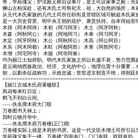
奇，学苑瑰宝；护法殿又称后议事厅，是土司议家事之殿；光碧
狮山古柏深处，还有木氏土司祭祀天，祖，大自然的场所，木
从元代木氏家族的几代土司所任职衔及管辖区域可帧超木氏家
是一大历史背景。明中央王朝的庇护、褒赏扶持。自本得始至
木得（阿木阿得） 木初（阿习阿牙） 木土（阿牙阿秋）
木森（阿秋阿公） 木嵌（阿地阿习） 木泰（阿习阿牙）
木定（阿牙阿秋） 木公（阿秋阿公） 木高（阿公阿目）
木东（阿木阿都） 木旺（阿都阿胜） 木青（阿胜阿宅）
木增（阿宅阿寺） 木懿（阿寺阿春）
均为丽江土知府职。明代木氏家族之所以长盛不衰，势力范围
是云南纳西族政治、经济、文化的中心，地理位置十分重要，
朝，以剿杀征战称功，示效忠诚；世世进京朝贡不绝，得朝廷
================================================
【丽江古城木氏府署楹联】
凤诏每来红日近；
鹤飞不到白云间。
——佚名撰木府大门联
万卷图书天禄上；
四时云物月华中。
——佚名撰木府万卷楼[正门]联
万卷楼实际上就是木府的书房。这是一代文臣木增土司所引以
学苑瑰宝集于一楼。万卷楼”四面有门，门门有联，联联有韵。