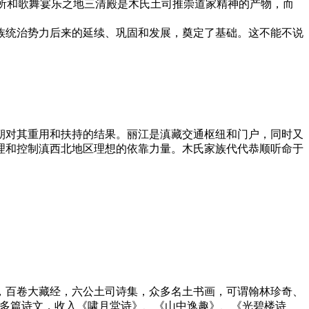
之所和歌舞宴乐之地三清殿是木氏土司推崇道家精神的产物，而
族统治势力后来的延续、巩固和发展，奠定了基础。这不能不说
朝对其重用和扶持的结果。丽江是滇藏交通枢纽和门户，同时又
理和控制滇西北地区理想的依靠力量。木氏家族代代恭顺听命于
，百卷大藏经，六公土司诗集，众多名土书画，可谓翰林珍奇、
0多篇诗文，收入《啸月堂诗》、《山中逸趣》、《光碧楼诗