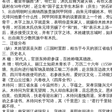
有功，被皇帝赐姓‘沐’。明亡后，沐氏后裔为避灾祸，有些又
该村在50年代时，还立有“国子监太学生木际丰（庆生）”的石
5、出自明朝时云南纳西族贵族阿甲阿得，由朱元璋赐姓木。
元璋问他要个什么性，阿甲阿得直率的说要跟皇上一个姓，旁
骨干，木字上加人字就是朱，表明你是朱家人，就赐你木姓木
专用，对百姓木氏仿朱元璋另赐了个“和”姓。“和”表示木上添
后，逐步接受汉文化，并有了汉字之讳。木姓建筑古城时，如果
6、出自南方少数民族中有木氏。
二、迁徙分布
（缺）木姓望居吴兴郡（三国时置郡，相当于今天的浙江省临
三、历史名人
木 楹：宋代人，官浙东帅府参谋，百姓称颂其德政。
木 增：明代诗人。丽江土知府木青长子，万历二十六年（155
塘。先后向进行输军饷及助陵工银二万余两，赴京陈言边政大
西、四川等布政使司的左、右参政头衔。爱好汉文化，工诗能
著《芝山云过集》六卷收入《四库全书》。
木待问：浙江省永嘉（今温州市）人，字蕴之。宋孝宗隆兴元年
从。木待问为官素无望闻，为人却自私刻薄，且忘恩负义。恩
伯英。伯英闻讯，扶老母迎出家门，木待问羞愧而退。宋孝宗
劝之多读书。木待问长于写诗，其《千里思》云：“君行千里
裁不得。”
木天骏：南宋浙江省瑞安人，字德远，嘉熙年间进士，历官建