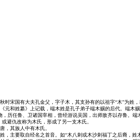
秋时宋国有大夫孔金父，字子木，其支孙有的以祖字“木”为姓
据《元和姓纂》上记载，端木姓是孔子弟子端木赐的后代。端木
物，历任鲁、卫诸国宰相，曾经游说吴国，出师敌齐以存鲁。端
；或避仇改称为木氏，形成了另一支木氏。
归唐，其族人中有木氏。
姓，主要取自经名之首音。如“木八刺或木沙刺福丁之后裔，姓