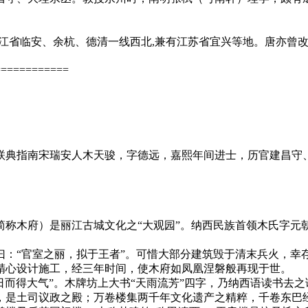
江省临安、余杭、德清一线西北,兼有江苏省宜兴等地。唐亦曾
============
联典指南宋瑞安人木天骏，字德远，嘉熙年间进士，历官建昌守
木府）是丽江古城文化之“大观园”。纳西民族首领木氏字元朝（1
官室之丽，拟于王者”。可惜大部分建筑毁于清末兵火，幸存的石牌坊
精心设计施工，经三年时间，使木府如凤凰涅磐般再现于世。
旭日而得大气”。木牌坊上大书“天雨流芳”四字，乃纳西语读书
，是土司议政之殿；万卷楼集两千年文化遗产之精粹，千卷东巴