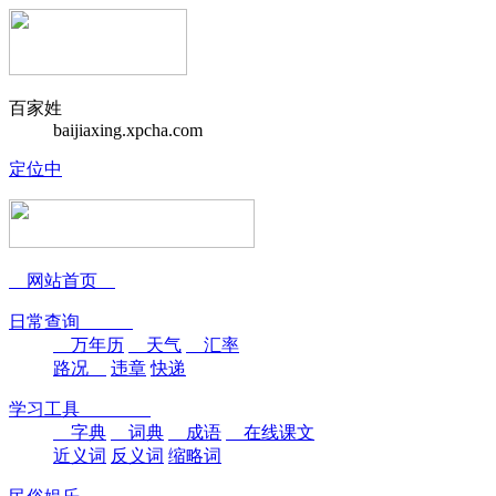
百家姓
baijiaxing.xpcha.com
定位中
网站首页
日常查询
万年历
天气
汇率
路况
违章
快递
学习工具
字典
词典
成语
在线课文
近义词
反义词
缩略词