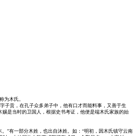
，称为木氏。
赐字子贡，在孔子众多弟子中，他有口才而能料事，又善于生
木赐是当时的卫国人，根据史书考证，他便是端木氏家族的始
木。”有一部分木姓，也出自沐姓。如：“明初，因木氏镇守云南