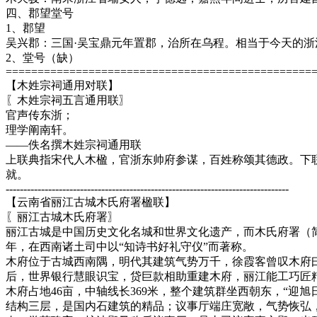
四、郡望堂号
1、郡望
吴兴郡：三国·吴宝鼎元年置郡，治所在乌程。相当于今天的浙
2、堂号（缺）
================================================
【木姓宗祠通用对联】
〖木姓宗祠五言通用联〗
官声传东浙；
理学阐南轩。
——佚名撰木姓宗祠通用联
上联典指宋代人木楹，官浙东帅府参谋，百姓称颂其德政。下
就。
--------------------------------------------------------------------------------
【云南省丽江古城木氏府署楹联】
〖丽江古城木氏府署〗
丽江古城是中国历史文化名城和世界文化遗产，而木氏府署（简称
年，在西南诸土司中以“知诗书好礼守仪”而著称。
木府位于古城西南隅，明代其建筑气势万千，徐霞客曾叹木府曰：“
后，世界银行慧眼识宝，贷巨款相助重建木府，丽江能工巧匠
木府占地46亩，中轴线长369米，整个建筑群坐西朝东，“迎
结构三层，是国内石建筑的精品；议事厅端庄宽敞，气势恢弘