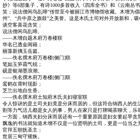
抄》等6部集子，有诗1000多首收入《四库全书》和《云南丛
笑；说法僧闲鸟乱啼”传世至今被丽江市博物馆收藏。木增为倡
州”、“共中原之旗鼓”之美誉。这是木氏土司对外开放新和，
谈空客喜花含笑；
说法僧闲鸟乱啼。
——木增自题木府万卷楼联
华名已透金闺籍；
丽藻新摛玉岳篇。
——佚名撰木府万卷楼[侧门]联
笔如玉笋霜气锐；
砚是银湖墨浪潮。
——佚名撰木府万卷楼[侧门]联
鸾鹤在霄时现影；
芝兰出地自生香。
——佚名撰木府土知府木氏夫妇寝室联
令人惊讶的是土司夫妇竟是分床而居的，但这符合纳西人的生
割等力气活儿都是女人的事，男人在家只是打牌喝茶聊天，乐
一方面，纳西夫妇分床而居还有一个重要原因是妇女要起早贪
飘逸的书法就知道木增不仅是一位贤明的土司，更是一位当之
官拜五朝抚圣主；
世居三甸守规恢。