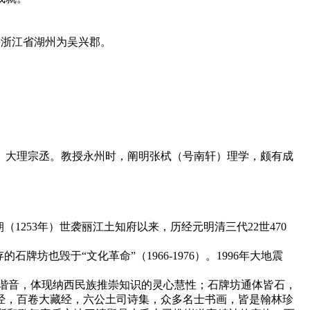
改浙江省湖州为吴兴郡。
、大理宗丞。教授永州时，阐明张栻（号南轩）理学，颇有成
253年）世袭丽江土知府以来，历经元明清三代22世470
也毁于“文化革命”（1966-1976）。1996年大地震
去之谐音，体现纳西民族推崇知识的灵心慧性；石牌坊通体皆石，
经，百卷大藏经，六公土司诗集，众多名士书画，皆是翰林珍