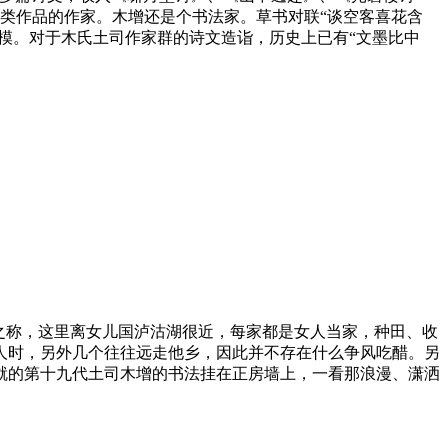
作此类作品的作家。木增还是个书法家。草书对联“谈空客喜花含
模。对于木氏土司作家群的诗文造诣，历史上已有“文墨比中
之称，这里离女儿国泸沽湖很近，每家都是女人当家，种田、收
人时，另外几个往往远走他乡，因此并不存在什么争风吃醋。另
就的第十九代土司木增的书法挂在正房墙上，一看那浪漫、潇洒