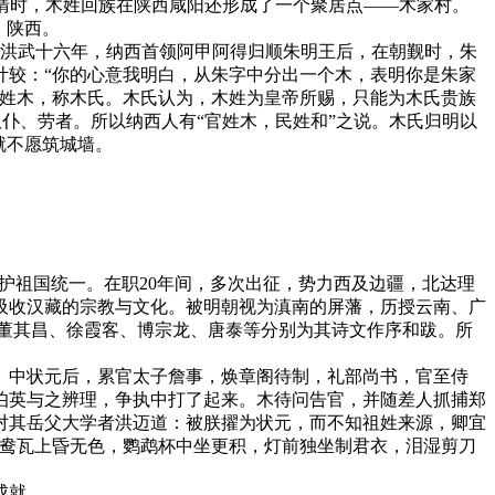
明清时，木姓回族在陕西咸阳还形成了一个聚居点——木家村。
、陕西。
明洪武十六年，纳西首领阿甲阿得归顺朱明王后，在朝觐时，朱
计较：“你的心意我明白，从朱字中分出一个木，表明你是朱家
传姓木，称木氏。木氏认为，木姓为皇帝所赐，只能为木氏贵族
奴仆、劳者。所以纳西人有“官姓木，民姓和”之说。木氏归明以
就不愿筑城墙。
维护祖国统一。在职20年间，多次出征，势力西及边疆，北达理
吸收汉藏的宗教与文化。被明朝视为滇南的屏藩，历授云南、广
董其昌、徐霞客、博宗龙、唐泰等分别为其诗文作序和跋。所
熊。中状元后，累官太子詹事，焕章阁待制，礼部尚书，官至侍
伯英与之辨理，争执中打了起来。木待问告官，并随差人抓捕郑
对其岳父大学者洪迈道：被朕擢为状元，而不知祖姓来源，卿宜
鸳鸯瓦上昏无色，鹦鹉杯中坐更积，灯前独坐制君衣，泪湿剪刀
成就。