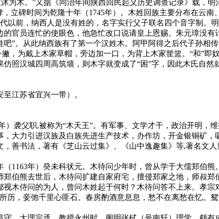
改沐为木。”又据《同治年间陕西回民起义历史调查记录》载，
碑，立碑时间为乾隆十年（1745年）。木姓回族主要分布在云南
明代以前，纳西人是没有姓的，名字实行父子联名四个音字制。
边的官员连忙的使眼色，他急忙改口说请皇上恩赐。朱元璋没有
姓吧”。从此纳西族有了第一个汉姓木。阿甲阿得之后代子孙相
一撇，为戴上木家草帽，旁边加一口，为背上木家筐篮。“和”即
仿照汉城四周高筑墙，则木字就变成了“困”字，因此木氏自然
安至江苏省宜兴一带）。
8年）袭父职,被称为“木天王”。有军事、文学才干，政治开明，
事，大力引进汉族及白族先进生产技术，办作坊，开金银铜矿，
文，善书法，著有《芝山云过集》、《山中逸趣集》等,著名文人
（1163年）癸未科状元。木待问少年时，曾从学于大儒郑伯
师郑伯熊去世后，木待问扩建自家府宅，擅侵郑家之地，师叔郑
鄙视木侍问的为人，曾问木姓起于何时？木待问答不上来。孝宗
轻所历，妾弛千里心匪石。春房酌酒意息息，愁不在离愁在忆。
昌守、大理宗丞。教授永州时，阐明张栻（号南轩）理学，颇有