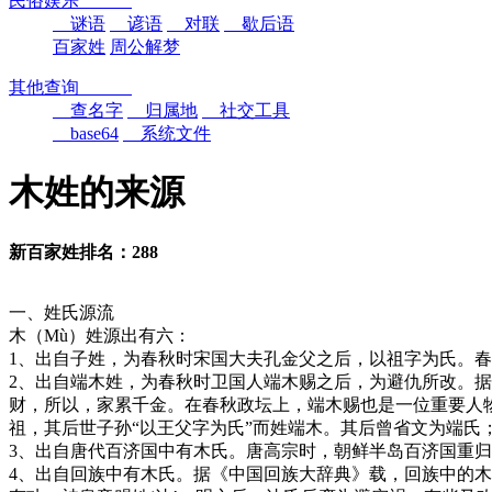
民俗娱乐
谜语
谚语
对联
歇后语
百家姓
周公解梦
其他查询
查名字
归属地
社交工具
base64
系统文件
木姓的来源
新百家姓排名：288
一、姓氏源流
木（Mù）姓源出有六：
1、出自子姓，为春秋时宋国大夫孔金父之后，以祖字为氏。春
2、出自端木姓，为春秋时卫国人端木赐之后，为避仇所改。
财，所以，家累千金。在春秋政坛上，端木赐也是一位重要人
祖，其后世子孙“以王父字为氏”而姓端木。其后曾省文为端氏
3、出自唐代百济国中有木氏。唐高宗时，朝鲜半岛百济国重
4、出自回族中有木氏。据《中国回族大辞典》载，回族中的木