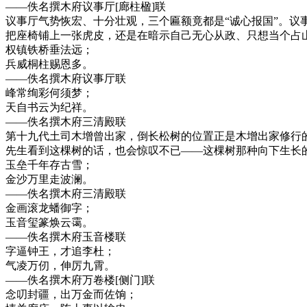
——佚名撰木府议事厅[廊柱楹]联
议事厅气势恢宏、十分壮观，三个匾额竟都是“诚心报国”。
把座椅铺上一张虎皮，还是在暗示自己无心从政、只想当个占
权镇铁桥垂法远；
兵威桐柱赐恩多。
——佚名撰木府议事厅联
峰常绚彩何须梦；
天自书云为纪祥。
——佚名撰木府三清殿联
第十九代土司木增曾出家，倒长松树的位置正是木增出家修行
先生看到这棵树的话，也会惊叹不已——这棵树那种向下生长
玉垒千年存古雪；
金沙万里走波澜。
——佚名撰木府三清殿联
金画滚龙蟠御字；
玉音玺篆焕云霭。
——佚名撰木府玉音楼联
字逼钟王，才追李杜；
气凌万仞，伸厉九霄。
——佚名撰木府万卷楼[侧门]联
念叨封疆，出万金而佐饷；