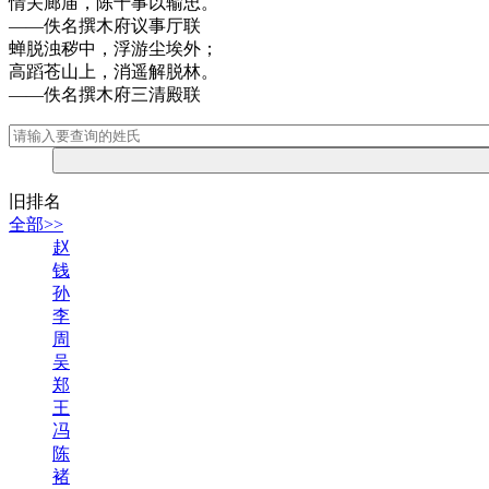
情关廊庙，陈十事以输忠。
——佚名撰木府议事厅联
蝉脱浊秽中，浮游尘埃外；
高蹈苍山上，消遥解脱林。
——佚名撰木府三清殿联
旧排名
全部>>
赵
钱
孙
李
周
吴
郑
王
冯
陈
褚