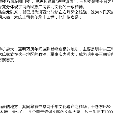
楼乃后花园门楼， 史称其建筑“称甲滇西”；玉音楼是接圣旨
府充分体现了纳西民族广纳多元文化的开放精神。
族自元以来，就已成为滇西北能够左右局势之雄强，这为木氏家
明末懿，木氏土司共传承十四世，他们依次是：
越扩越大，至明万历年间达到登峰造极的地步，主要是明中央王
木氏家族在这一地区的政治、军事实力强大，成为明中央王朝管
封赐恩赏。
============
为豪的地方。其间藏有中华两千年文化遗产之精华，千卷东巴经
木增，号生白，是个善于诗词文赋的文学大家。他一生写下100