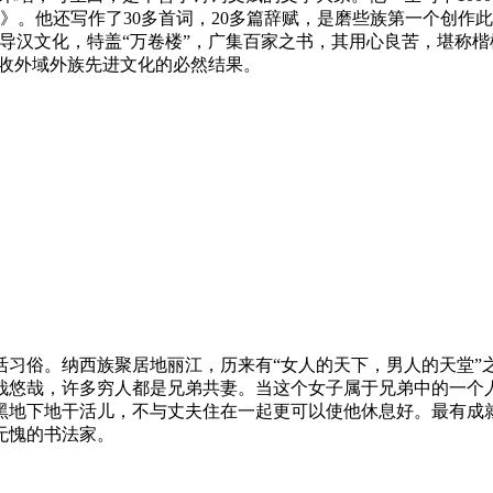
书》。他还写作了30多首词，20多篇辞赋，是磨些族第一个创
导汉文化，特盖“万卷楼”，广集百家之书，其用心良苦，堪称楷
吸收外域外族先进文化的必然结果。
活习俗。纳西族聚居地丽江，历来有“女人的天下，男人的天堂”
哉悠哉，许多穷人都是兄弟共妻。当这个女子属于兄弟中的一个
黑地下地干活儿，不与丈夫住在一起更可以使他休息好。最有成
无愧的书法家。