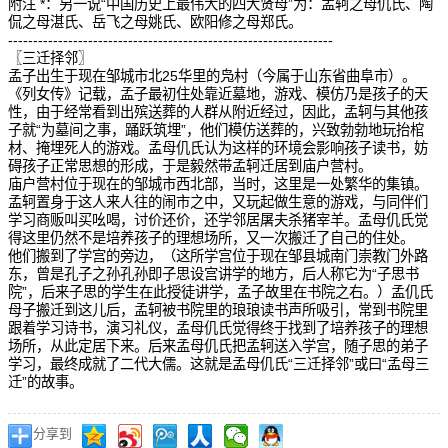
附注 *：另一说“中国历史上最伟大的四大贤母”为：孟轲之母仉氏、陶
侃之母湛氏、岳飞之母姚氏、欧阳修之母郑氏。
-----------------------------------------------------------------
〖三迁择邻〗
孟子出生于现在邹城市北25华里的凫村（今属于山东省曲阜市）。
《列女传》记载，孟子最初住处靠近墓地，游戏、模仿乃是孩子的天
性，由于经常看到出殡送葬的人群从附近经过，因此，孟轲与其他孩
子就“为墓间之事，踊跃筑埋”，他们模仿送葬的，兴致勃勃地玩抬棺
材、掩埋死人的游戏。孟母仉氏认为这样的环境会影响孩子读书，妨
碍孩子正常思想的形成，于是毅然带孟轲迁居到庙户营村。
庙户营村位于现在的邹城市西北部，当时，这里是一处繁华的集镇。
孟轲置身于这人来人往的闹市之中，又玩起做生意的游戏，与同伴们
学习商贩叫买吆喝，讨价还价，还学邻居屠夫杀猪宰羊。孟母仉氏觉
得这里仍然不是培养孩子的理想场所，又一次搬迁了自己的住处。
他们搬到了学宫的旁边，（这所学宫位于现在邹县城南门崇教门外路
东，曾是孔子之孙孔孙即子思设宫讲学的地方，后人称它为“子思书
院”，后来子思的学生在此授徒讲学，孟子故里在书院之右。）孟仉氏
母子搬迁到这儿后，孟轲被书院里的琅琅读书声所吸引，常到书院里
跟着学习诗书，演习礼仪，孟母仉氏觉得终于找到了培养孩子的理想
场所，从此定居下来。后来孟母仉氏把孟轲送入学宫，随子思的弟子
学习，最终成就了二代大儒。这就是孟母仉氏“三迁择邻”或曰“孟母三
迁”的故事。
分享到