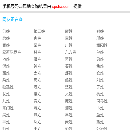
手机号码归属地查询结果由
提供
xpcha.com
网友正在查
仉姓
第五姓
廖姓
郸姓
柔姓
冉姓
章姓
邝姓
智姓
栗姓
户姓
濮阳姓
爱新觉罗姓
将姓
东方姓
单姓
地姓
姬姓
奇姓
勇姓
倪姓
钟姓
答姓
焦姓
聂姓
太姓
郐姓
钦姓
乘姓
房姓
慈姓
刘姓
独孤姓
湛姓
坚姓
于姓
长姓
诺姓
文姓
杭姓
儿姓
青姓
庞姓
司马姓
东门姓
溥姓
浦姓
卞姓
吴姓
巩姓
帛姓
盈姓
辜姓
岳姓
麦姓
熊姓
师姓
王姓
沿姓
公冶姓