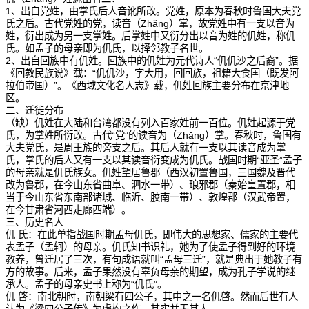
1、出自党姓，由掌氏后人音讹所改。党姓，原本为春秋时鲁国大夫党
氏之后。古代党姓的党，读音（Zhǎng）掌，故党姓中有一支以音为
姓，衍出成为另一支掌姓。后掌姓中又衍分出以音为姓的仉姓，称仉
氏。如孟子的母亲即为仉氏，以择邻教子名世。
2、出自回族中有仉姓。回族中的仉姓为元代诗人“仉仉沙之后裔”。据
《回教民族说》载：“仉仉沙，字大用，回回族，祖籍大食国（既发阿
拉伯帝国）”。《西域文化名人志》载，仉姓回族主要分布在京津地
区。
二、迁徙分布
（缺）仉姓在大陆和台湾都没有列入百家姓前一百位。仉姓起源于党
氏，为掌姓所衍改。古代“党”的读音为（Zhǎng）掌。春秋时，鲁国有
大夫党氏，是周王族的旁支之后。其后人就有一支以其读音成为掌
氏，掌氏的后人又有一支以其读音衍变成为仉氏。战国时期“亚圣”孟子
的母亲就是仉氏族女。仉姓望居鲁郡（西汉初置鲁国，三国魏及晋代
改为鲁郡，在今山东省曲阜、泗水一带）、琅邪郡（秦始皇置郡，相
当于今山东省东南部诸城、临沂、胶南一带）、敦煌郡（汉武帝置，
在今甘肃省河西走廊西端）。
三、历史名人
仉 氏：在此单指战国时期孟母仉氏，即伟大的思想家、儒家的主要代
表孟子（孟轲）的母亲。仉氏知书识礼，她为了使孟子得到好的环境
教养，曾迁居了三次，有句成语就叫“孟母三迁”，就是典出于她教子有
方的故事。后来，孟子果然没有辜负母亲的期望，成为孔子学说的继
承人。孟子的母亲史书上称为“仉氏”。
仉 晵：南北朝时，南朝梁有四公子，其中之一名仉晵。然而后世有人