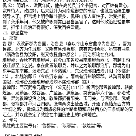
认为《梁四公子传》为虚构之作，其实并无其人。
仉 公：明朝人，洪武年间，他在高苑县当个书记官，对百姓有爱心，
宽厚待人，政绩好，后来就升为河南道御史的高官，也就是省级主要
领导人了。但官场上明争暗斗很多，仉经山东人直性子，常受挫折。
到了永乐年间，他又被降职到常山县当县官了，这时他政治经验更丰
富，把常山县治理得很好，深受百姓爱戴。
四、郡望堂号
1、郡望
鲁 郡：汉改薛郡为鲁国，治鲁县（秦以今山东省曲阜为鲁县）。晋为
鲁郡。北齐为任城郡。又隋有鲁州鲁郡，唐有兖州鲁郡，虽辖有曲阜
（隋改鲁县为汶阳，继又恢复曲阜原名），而治所均在兖州。
琅琊郡：春秋齐有琅琊邑，在今山东省胶县南琅琊台西北。有越王勾
践迁都至此之说。秦在此置琅琊县，并以之为琅琊郡治所。郡境为山
东半岛东南部。汉治东武（今诸城）。东汉琅琊国改治开阳（今临沂
北）。北魏治即丘（今临沂东南）。隋唐有沂州琅琊郡。从魏晋琅琊
国起，琅琊台及秦琅琊郡治均不属琅琊郡（国）。
敦煌郡：西汉武帝元鼎六年（公元前111年）析酒泉郡置敦煌郡，辖敦
煌县、龙勒县、效谷县、广至县、渊泉县、冥安县等六个县，郡治敦
煌。是为敦煌设治之始。敦煌郡据有阳关、玉门关，与酒泉郡、武威
郡、张掖郡并称河西四郡。张骞两次出使西域，开通了连结东西方的
“丝绸之路”，敦煌成为商旅必经的丝路重镇和通往西方的三条线路的交
汇点，并以此奠定了敦煌在中国历史上的特殊地位。
2、堂号
仉姓的主要堂号有：“鲁郡堂”、“琅琊堂”、“敦煌堂”等。
=======================================================