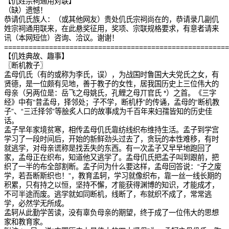
【仉姓宗祠通用对联】
（缺）遗憾！
恭请仉氏族人：（或其他网友）贵处仉氏宗祠尚在的，恭请录几副仉
姓宗祠通用联来，在此悬奖征用，奖项、宗联规格要求，有意者请来
讯（本网短信）咨询、洽议。谢谢！
=======================================================
【仉姓典故、趣事】
〖断机教子〗
孟母仉氏（有的或称为李氏，误），为战国时鲁国大夫党氏之女，有
贤德，是一位颇有见地，善于教子的女性，居我国历史上三位伟大的
母亲（另两位是：岳飞之母姚氏，孔鲤之母丌官氏 *）之首。《三字
经》中有“昔孟母，择邻处；子不学，断机杼”的传诵，孟母的“断机教
子”、“三迁择邻”等脍炙人口的故事成为千百年来妇孺皆知的历史佳
话。
孟子早年家境贫寒，相传孟母仉氏靠纺线织布维持生活。孟子到学宫
学习了一段时间后，开始的新鲜劲头过去了，贪玩的本性难移，有时
就逃学，对母亲谎称是找丢失的东西。有一次孟子又早早地跑回了
家，孟母正在织布，知道他又逃学了。孟母仉氏把孟子叫到跟前，把
织了一半的布全部割断。孟子问为什么要这样，孟母回答说：“子之废
学，若吾断斯织也！”，教育孟轲，学习就像织布，靠一丝一线长期的
积累，只有持之以恒，坚持不懈，才能获得渊博的知识，才能成才，
不可半途而废。逃学就如同断机，线断了，布就织不成了，常常逃
学，必然学无所成。
孟轲从此勤学苦读，没有辜负母亲的期望，终于成了一位伟大的思想
家和教育家。