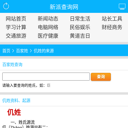
新派查询网
网站首页
新闻动态
日常生活
站长工具
学习计算
电脑网络
民俗娱乐
财经商务
交通旅游
医疗健康
黄道吉日
首页
百家姓
仉姓的来源
百家姓查询
请输入要查询的姓氏，如：
巨
仉姓资料、起源
仉姓
一、姓氏源流
仉（Zhǎng）姓源出有二：