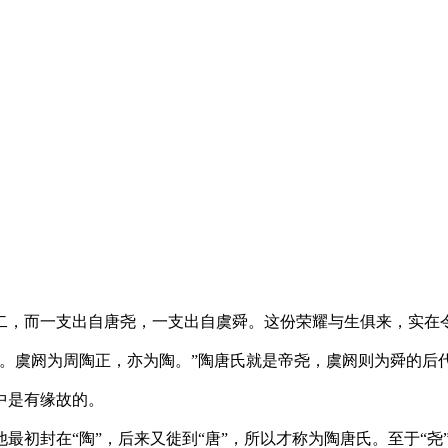
二，而一支出自唐尧，一支出自虞舜。这份荣耀与生俱来，实在
。虞阏为周陶正，亦为陶。”陶唐氏就是帝尧，虞阏则为舜的后
中是有缘故的。
最初封在“陶”，后来又徙到“唐”，所以才称为陶唐氏。至于“