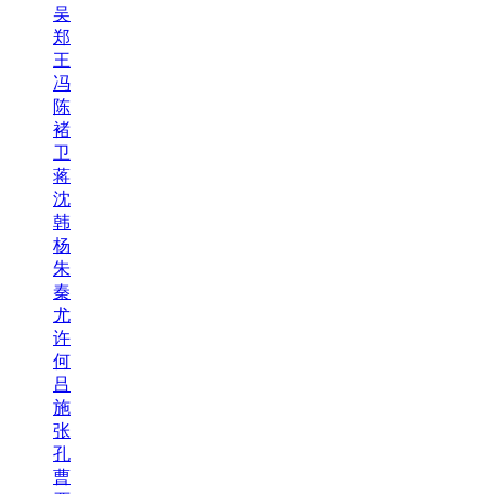
吴
郑
王
冯
陈
褚
卫
蒋
沈
韩
杨
朱
秦
尤
许
何
吕
施
张
孔
曹