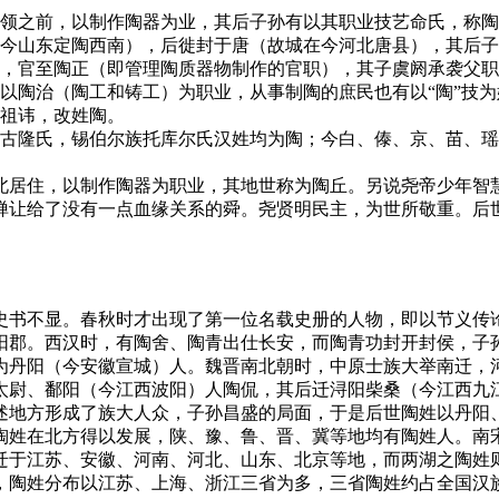
首领之前，以制作陶器为业，其后子孙有以其职业技艺命氏，称
在今山东定陶西南），后徙封于唐（故城在今河北唐县），其后
思，官至陶正（即管理陶质器物制作的官职），其子虞阏承袭父
以陶治（陶工和铸工）为职业，从事制陶的庶民也有以“陶”技为
晋祖讳，改姓陶。
、古隆氏，锡伯尔族托库尔氏汉姓均为陶；今白、傣、京、苗、
北居住，以制作陶器为职业，其地世称为陶丘。另说尧帝少年智
禅让给了没有一点血缘关系的舜。尧贤明民主，为世所敬重。后
史书不显。春秋时才出现了第一位名载史册的人物，即以节义传
阳郡。西汉时，有陶舍、陶青出仕长安，而陶青功封开封侯，子
为丹阳（今安徽宣城）人。魏晋南北朝时，中原士族大举南迁，
太尉、鄱阳（今江西波阳）人陶侃，其后迁浔阳柴桑（今江西九
述地方形成了族大人众，子孙昌盛的局面，于是后世陶姓以丹阳
陶姓在北方得以发展，陕、豫、鲁、晋、冀等地均有陶姓人。南
迁于江苏、安徽、河南、河北、山东、北京等地，而两湖之陶姓
，陶姓分布以江苏、上海、浙江三省为多，三省陶姓约占全国汉