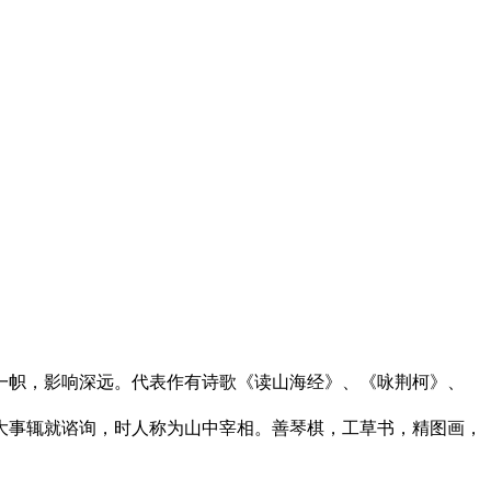
一帜，影响深远。代表作有诗歌《读山海经》、《咏荆柯》、
大事辄就谘询，时人称为山中宰相。善琴棋，工草书，精图画，