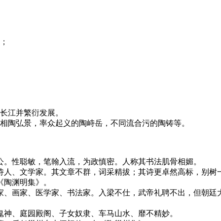
南；
过长江并繁衍发展。
宰相陶弘景，率众起义的陶峙岳，不同流合污的陶铸等。
公。性聪敏，笔翰入流，为政慎密。人称其书法肌骨相媚。
诗人、文学家。其文章不群，词采精拔；其诗更卓然高标，别树
《陶渊明集》。
家、画家、医学家、书法家。入梁不仕，武帝礼聘不出，但朝廷
鬼神、庭园殿阁、子女奴隶、车马山水、靡不精妙。