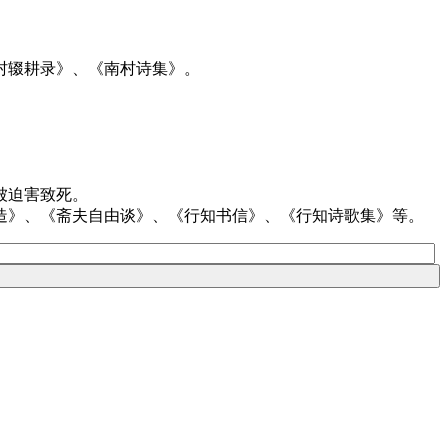
村辍耕录》、《南村诗集》。
被迫害致死。
造》、《斋夫自由谈》、《行知书信》、《行知诗歌集》等。