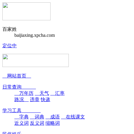
百家姓
baijiaxing.xpcha.com
定位中
网站首页
日常查询
万年历
天气
汇率
路况
违章
快递
学习工具
字典
词典
成语
在线课文
近义词
反义词
缩略词