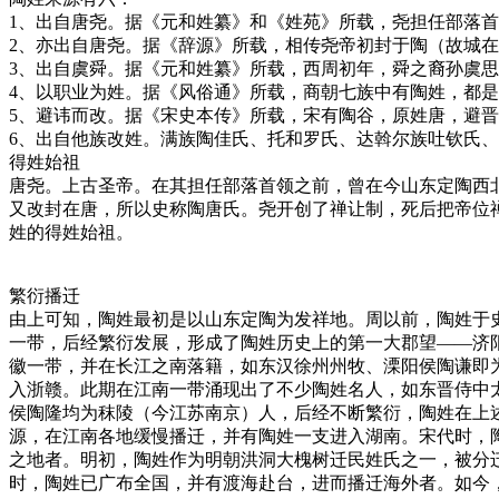
1、出自唐尧。据《元和姓纂》和《姓苑》所载，尧担任部落
2、亦出自唐尧。据《辞源》所载，相传尧帝初封于陶（故城
3、出自虞舜。据《元和姓纂》所载，西周初年，舜之裔孙虞
4、以职业为姓。据《风俗通》所载，商朝七族中有陶姓，都是
5、避讳而改。据《宋史本传》所载，宋有陶谷，原姓唐，避
6、出自他族改姓。满族陶佳氏、托和罗氏、达斡尔族吐钦氏
得姓始祖
唐尧。上古圣帝。在其担任部落首领之前，曾在今山东定陶西
又改封在唐，所以史称陶唐氏。尧开创了禅让制，死后把帝位
姓的得姓始祖。
繁衍播迁
由上可知，陶姓最初是以山东定陶为发祥地。周以前，陶姓于
一带，后经繁衍发展，形成了陶姓历史上的第一大郡望——济
徽一带，并在长江之南落籍，如东汉徐州州牧、溧阳侯陶谦即
入浙赣。此期在江南一带涌现出了不少陶姓名人，如东晋侍中
侯陶隆均为秣陵（今江苏南京）人，后经不断繁衍，陶姓在上
源，在江南各地缓慢播迁，并有陶姓一支进入湖南。宋代时，
之地者。明初，陶姓作为明朝洪洞大槐树迁民姓氏之一，被分
时，陶姓已广布全国，并有渡海赴台，进而播迁海外者。如今