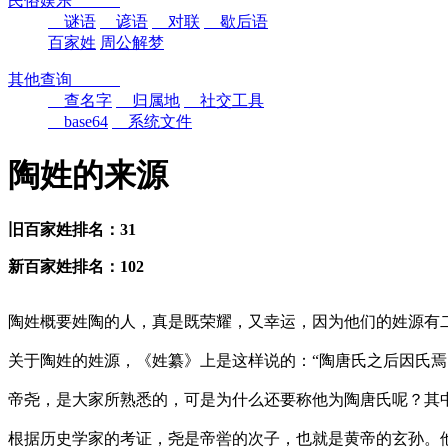
民俗娱乐
谜语
谚语
对联
歇后语
百家姓
周公解梦
其他查询
查名字
归属地
社交工具
base64
系统文件
陶姓的来源
旧百家姓排名：31
新百家姓排名：102
陶姓概要姓陶的人，真是既荣耀，又幸运，因为他们的姓源有
关于陶姓的姓源，《姓纂》上是这样说的：“陶唐氏之后因氏焉
帝尧，是大家所熟悉的，可是为什么还要称他为陶唐氏呢？其
根据历史学家的考证，尧是帝喾的次子，也就是黄帝的玄孙。他