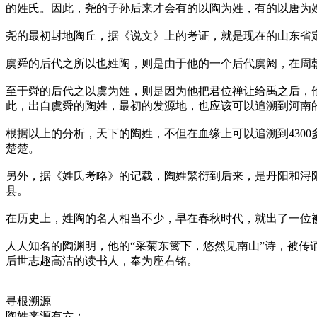
的姓氏。因此，尧的子孙后来才会有的以陶为姓，有的以唐为
尧的最初封地陶丘，据《说文》上的考证，就是现在的山东省
虞舜的后代之所以也姓陶，则是由于他的一个后代虞阏，在周朝
至于舜的后代之以虞为姓，则是因为他把君位禅让给禹之后，
此，出自虞舜的陶姓，最初的发源地，也应该可以追溯到河南
根据以上的分析，天下的陶姓，不但在血缘上可以追溯到430
楚楚。
另外，据《姓氏考略》的记载，陶姓繁衍到后来，是丹阳和浔
县。
在历史上，姓陶的名人相当不少，早在春秋时代，就出了一位
人人知名的陶渊明，他的“采菊东篱下，悠然见南山”诗，被传
后世志趣高洁的读书人，奉为座右铭。
寻根溯源
陶姓来源有六：