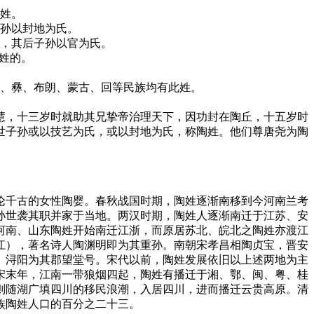
陶姓。
子孙以封地为氏。
职，其后子孙以官为氏。
姓的。
瑶、彝、布朗、蒙古、回等民族均有此姓。
慧，十三岁时就助其兄挚帝治理天下，因功封在陶丘，十五岁时
世子孙或以技艺为氏，或以封地为氏，称陶姓。他们尊唐尧为陶
论千古的女性陶婴。春秋战国时期，陶姓逐渐南移到今河南兰考
孙世袭其职并家于当地。两汉时期，陶姓人逐渐南迁于江苏、安
河南、山东陶姓开始南迁江浙，而原居苏北、皖北之陶姓亦渡江
江），著名诗人陶渊明即为其重孙。南朝宋孝昌相陶贞宝，晋安
、浔阳为其郡望堂号。宋代以前，陶姓发展依旧以上述两地为主
宋末年，江南一带狼烟四起，陶姓有播迁于湘、鄂、闽、粤、桂
则随湖广填四川的移民浪潮，入居四川，进而播迁云贵高原。清
族陶姓人口的百分之二十三。