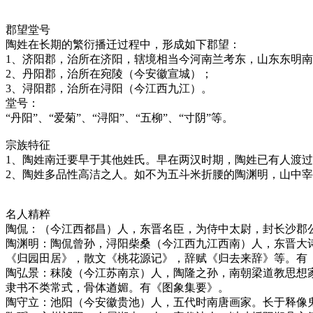
郡望堂号
陶姓在长期的繁衍播迁过程中，形成如下郡望：
1、济阳郡，治所在济阳，辖境相当今河南兰考东，山东东明
2、丹阳郡，治所在宛陵（今安徽宣城）；
3、浔阳郡，治所在浔阳（今江西九江）。
堂号：
“丹阳”、“爱菊”、“浔阳”、“五柳”、“寸阴”等。
宗族特征
1、陶姓南迁要早于其他姓氏。早在两汉时期，陶姓已有人渡
2、陶姓多品性高洁之人。如不为五斗米折腰的陶渊明，山中
名人精粹
陶侃：（今江西都昌）人，东晋名臣，为侍中太尉，封长沙郡
陶渊明：陶侃曾孙，浔阳柴桑（今江西九江西南）人，东晋大
《归园田居》，散文《桃花源记》，辞赋《归去来辞》等。有
陶弘景：秣陵（今江苏南京）人，陶隆之孙，南朝梁道教思想
隶书不类常式，骨体遒媚。有《图象集要》。
陶守立：池阳（今安徽贵池）人，五代时南唐画家。长于释像