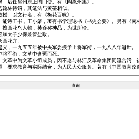
簿，后任邕州东上阁门使。有《陶邕州集》。
选翰林待诏，其笔法与黄荃相似。
教授。以文行名，有《梅花百咏》。
。能诗工书，工小篆，著有书学理论书《书史会要》。另有《南
，擅画花鸟人物，芙蓉称神品，为世所珍。
督加太子少保兼管盐政。
长画花卉。
起义，一九五五年被中央军委授予上将军衔，一九八八年逝世。
中将军衔，文革中含冤而死。
，文革中为文革小组成员，因不愿与林江反革命集团同流合污，
题，要求教育与实际结合，为人民大众服务。著有《中国教育改