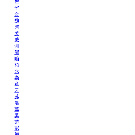
严
华
金
魏
陶
姜
戚
谢
邹
喻
柏
水
窦
章
云
苏
潘
葛
奚
范
彭
郎