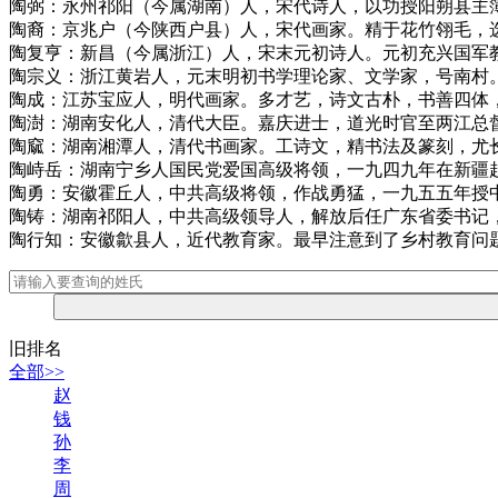
陶弼：永州祁阳（今属湖南）人，宋代诗人，以功授阳朔县主
陶裔：京兆户（今陕西户县）人，宋代画家。精于花竹翎毛，
陶复亨：新昌（今属浙江）人，宋末元初诗人。元初充兴国军
陶宗义：浙江黄岩人，元末明初书学理论家、文学家，号南村
陶成：江苏宝应人，明代画家。多才艺，诗文古朴，书善四体
陶澍：湖南安化人，清代大臣。嘉庆进士，道光时官至两江总
陶窳：湖南湘潭人，清代书画家。工诗文，精书法及篆刻，尤
陶峙岳：湖南宁乡人国民党爱国高级将领，一九四九年在新疆
陶勇：安徽霍丘人，中共高级将领，作战勇猛，一九五五年授
陶铸：湖南祁阳人，中共高级领导人，解放后任广东省委书记
陶行知：安徽歙县人，近代教育家。最早注意到了乡村教育问
旧排名
全部>>
赵
钱
孙
李
周