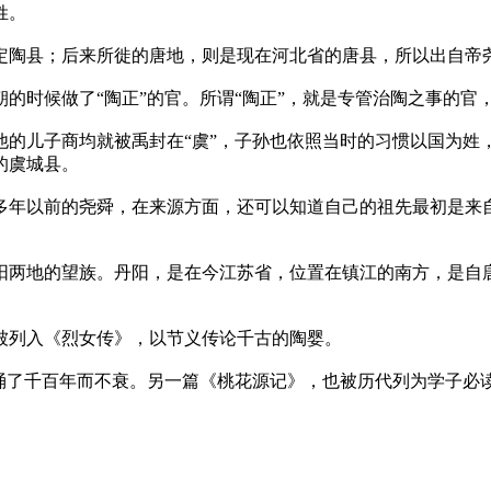
姓。
定陶县；后来所徙的唐地，则是现在河北省的唐县，所以出自帝
的时候做了“陶正”的官。所谓“陶正”，就是专管治陶之事的官
他的儿子商均就被禹封在“虞”，子孙也依照当时的习惯以国为姓
的虞城县。
0多年以前的尧舜，在来源方面，还可以知道自己的祖先最初是
阳两地的望族。丹阳，是在今江苏省，位置在镇江的南方，是自
被列入《烈女传》，以节义传论千古的陶婴。
诵了千百年而不衰。另一篇《桃花源记》，也被历代列为学子必读