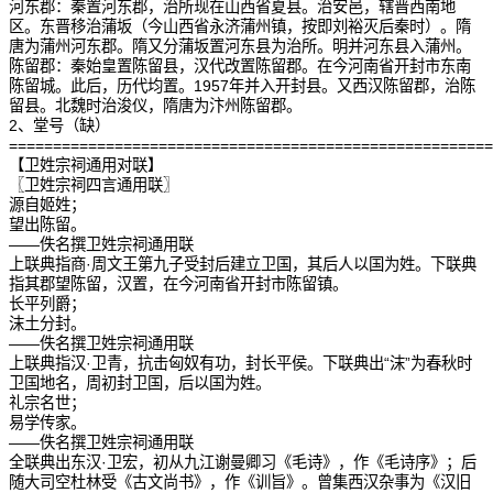
河东郡：秦置河东郡，治所现在山西省夏县。治安邑，辖晋西南地
区。东晋移治蒲坂（今山西省永济蒲州镇，按即刘裕灭后秦时）。隋
唐为蒲州河东郡。隋又分蒲坂置河东县为治所。明并河东县入蒲州。
陈留郡：秦始皇置陈留县，汉代改置陈留郡。在今河南省开封市东南
陈留城。此后，历代均置。1957年并入开封县。又西汉陈留郡，治陈
留县。北魏时治浚仪，隋唐为汴州陈留郡。
2、堂号（缺）
=======================================================
【卫姓宗祠通用对联】
〖卫姓宗祠四言通用联〗
源自姬姓；
望出陈留。
——佚名撰卫姓宗祠通用联
上联典指商·周文王第九子受封后建立卫国，其后人以国为姓。下联典
指其郡望陈留，汉置，在今河南省开封市陈留镇。
长平列爵；
沫土分封。
——佚名撰卫姓宗祠通用联
上联典指汉·卫青，抗击匈奴有功，封长平侯。下联典出“沫”为春秋时
卫国地名，周初封卫国，后以国为姓。
礼宗名世；
易学传家。
——佚名撰卫姓宗祠通用联
全联典出东汉·卫宏，初从九江谢曼卿习《毛诗》，作《毛诗序》；后
随大司空杜林受《古文尚书》，作《训旨》。曾集西汉杂事为《汉旧