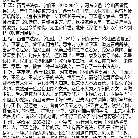
仪》四篇。
卫 瓘：西晋书法家。字伯玉（220-291），河东安邑（今山西省夏
县）人。曾任三国魏镇东将军，西晋时任司空、太保等职，惠帝时被
贾后所杀。出身书法世家，父卫觊长于书法。卫瓘擅长隶书、章草，
师承张芝书法传统，自称得张芝之筋，风格流便秀美。其章草笔画去
掉波势，见出今草端倪。无墨迹传世，北宋《淳化阁帖》收有他的刻
帖《顿首州民帖》。
卫 恒：西晋书法家。字巨山（？-291），河东安邑（今山西省夏县）
人，卫瓘之子。曾任黄门侍郎，惠帝时与其父卫瓘一道为贾后所杀。
出身书法世家，祖父卫觊、父亲卫瓘均是书法名家，受家庭熏陶，自
幼喜爱书法，能传其家法，擅长草书、章草、隶及散隶等书体。无墨
迹传世，仅北宋《淳化阁帖》收有草书二行。著《四体书势》，论述
草、章草、隶、散隶四种书体的演变，并保存了一些书法史料。
卫 铄：字茂漪，西晋书法家。河东安邑（今山西省夏县）人，卫瓘之
女。王羲之、王献之父子的书法，世所共推，而他们究竟师承何人？
却不大有人注意，更很少有人知道。说来令人不敢置信，王氏父子的
老师，竟然是一位出自卫家的女子。这位不大为人所知的才女，叫做
卫铄，后人尊称为卫夫人。是东晋望族之一卫瓘的女儿，卫瓘在当时
不但武功彪炳，而且写得一手好草书。卫夫人家学渊博，她所写的隶
书与正书，更冠绝一时。曾有“粹玉壶之冰，烂瑶台之月，婉然芳树，
穆若清风”的时誉。《书断》一书，也特别推崇她的字说：“卫夫人隶书
尤善规矩”。有这样好的老师，怪不得王氏父子的字会写得那样好了。
卫 玠：字叔宝（285-312），小字虎，西晋河东安邑（今山西省夏
县）人，卫瓘之孙。卫玠的死，至少有两种说法，都见于《世说新
语》。一种是上面这则记载。说是卫玠刚渡江南来，见大将军王敦，