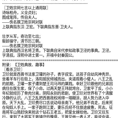
-----------------------------------------------------------------
〖卫姓宗祠七言以上通用联〗
诗咏柏舟，义全贞妇；
图成笔阵，传自夫人。
——佚名撰卫姓宗祠对联
上联典指东汉·卫宏。下联典指东晋·卫夫人。
壮岁从军，奇功至七出；
髫龄操守，清节历三朝。
——佚名撰卫姓宗祠对联
上联典指西汉名将卫青。下联典自宋代参知政事卫泾的事典。卫泾，
字清叔。淳熙中进士第一。开禧中封秦国公。
=======================================================
附录：【卫姓典故、趣事】
〖看杀卫玠〗
卫玠就是西晋书法家卫瓘的孙子，表字叔宝。这孩子自幼风神秀异，
坐着羊车行在街上，洛阳居民倾城而出，夹道观看小璧人。八王之乱
的前期，卫瓘一家子遭到楚王司马玮的屠戮。幸好卫玠跟他的兄弟因
病住在医生家，保了小命。过两天楚王玮就垮台，卫家平了反。小小
年纪就经历了骨肉分离，阴阳永别的悲剧，使卫玠对世界有了个清醒
冷静的认识。八王之乱把西晋政权闹得一塌糊涂，胡人势力进入中
原。天下大乱，卫玠费尽口舌说动母亲南下。他兄弟不肯走，后来死
在匈奴人手上。一家子跑到江夏，妻乐氏经不住旅途疲惫，死去。征
南将军山简赶快来抢这个钻石王老五，把爱女嫁给他。卫玠又往东
行，来到了大将军王敦镇守的豫章。王敦见他一表人才，能说会道，