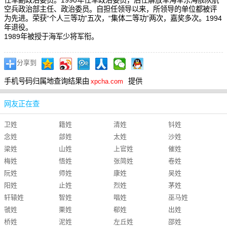
任军副政治委员。1990年任军政治委员，后任解放军海军东海舰队航
空兵政治部主任、政治委员。自担任领导以来，所领导的单位都被评
为先进。荣获“个人三等功”五次，“集体二等功”两次，嘉奖多次。1994
年退役。
1989年被授于海军少将军衔。
分享到
手机号码归属地查询结果由
提供
xpcha.com
网友正在查
卫姓
籍姓
清姓
钭姓
念姓
郐姓
太姓
沙姓
梁姓
山姓
上官姓
催姓
梅姓
悟姓
张简姓
卷姓
阮姓
师姓
康姓
吴姓
阳姓
止姓
烈姓
茅姓
轩辕姓
智姓
唱姓
巫马姓
虢姓
栗姓
郗姓
出姓
桥姓
泥姓
左丘姓
邵姓