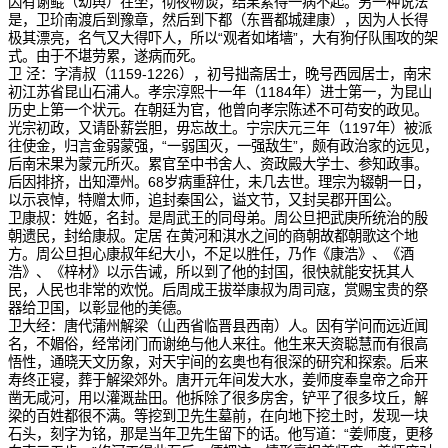
因有谢鲲（幼舆）在坐，彻夜畅谈，结果累得一病不起。另一种说法
是，卫玠南渡后到豫章，然后到下都（东晋都城建康），因为人长得
极其漂亮，名气又大得吓人，所以“观者如堵墙”，大有狗仔队围攻的架
式。由于不堪劳累，遂病而死。
卫 泾：字清叔（1159-1226），初号拙斋居士，晚号西园居士，南宋
初江苏省昆山石浦人。孝宗淳熙十一年（1184年）进士第一，为昆山
历史上第一个状元。在朝廷为官，他曾向孝宗陈述不可苟安的政见。
光宗初政，又请卧薪尝胆，毋忘故土。宁宗庆元三年（1197年）被派
往使金，归言金弱蒙强，“一弱国灭，一强敌生”，颇有政治家的远见，
后南宋果为蒙元所灭。累官至中书舍人、资政殿大学士、参知政事。
后因排挤，出知潭州。68岁病重辞仕，未几去世。理宗为辍朝一日，
以示哀悼，特赠太师，追封秦国公，谥文节，又封吴郡开国公。
卫康叔：姓姬，名封。是周武王的同母弟。周公旦把武庚所统治的殷
朝遗民，封给康叔。定居 在黄河和淇水之间的商朝故都朝歌这个地
方。周公旦担心康叔年纪大小，不足以胜任，乃作《康浩》、《酒
浩》、《梓材》以示告诫，所以到了他的封国，很快就能安抚其人
民，人民也非常的欢悦。后周成王拔举康叔为周司寇，赏赐宝贵的祭
器给卫国，以彰显他的美德。
卫大经：唐代蒲州解梁（山西省临晋县西南）人。因有学问而远近闻
名，不媚俗，经常闭门而谢绝与他人来往。他生来天资聪慧而有很高
悟性，通晓天文历象，对天宇间的玄奥也有很深的研究和探索。后来
寿终正寝，葬于解梁郊外。唐开元年间发大水，姜师度奉皇帝之命开
凿无咸河，用以灌溉盐田。他拆除了很多房舍，铲平了很多坟丘，解
梁的百姓都很不满。等挖到卫先生墓前，在向地下挖土时，发现一块
石头，刻字为铭，那是当年卫先生留下的话。他写道：“姜师度，更移