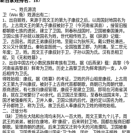
新百家姓排名：187
一、姓氏源流
卫（Wèi 衞）姓源出有二：
1、出自姬姓，来源于周文王的第九子康叔之后，以周国封地国名为
氏。上古周文王的第九子康叔被封于卫（今河南省淇县），接管旧殷
都朝歌七族的遗民，建立了卫国。到春秋战国时，卫国被秦国兼并。
卫国公族子孙就以故国名为姓，世代相传姓卫。据《辞源》记载：
卫，古国名。周武王弟康叔封地。至懿公为狄所灭。戴公野处漕邑，
文公又什居楚丘。秦始皇既统一。全国独置卫郡，为附庸。至二世元
年废；卫，姓。周文王子康叔封于卫，子孙以国为氏。汉有丞相卫
绾，见《无和姓篡》。
2、出自中国古代小数民族鲜卑族有卫姓。据《后燕录》载：昌黎（今
河南省昌黎县）鲜卑为卫姓。历史上昌黎卫氏为鲜卑族的一支，入中
后相传为卫氏。
得姓始祖：康叔。据《姓纂》的考证，卫姓的开山祖是康叔。上古周
文王第九子叫康叔，被封于上古商代首都朝歌，商朝已为周朝代替，
原商遗民，有七族归康叔管理，康叔于是建立卫国，即现在河南省淇
县，就在卫地繁衍了40余代。后卫国迁至濮阳，至春秋战国末年，卫
国才被强秦所灭，卫并入秦，卫国公族的后代，遂约定以国名为姓，
子孙都姓卫，称为卫氏。故卫氏后人奉康叔为卫姓的得姓始祖。
二、迁徙分布
（缺）卫姓在大陆和台湾均未列入一百大姓。周文王第九个儿子，周
武王的弟弟，被封在康地，称“康叔”，后来转封卫地，国都在殷商旧都
朝歌。管理商朝的遗民。后来卫国又迁到今天的河南濮阳。卫国被秦
所灭后，卫国贵族子孙便以国名“卫”为姓。因此，卫姓出于姬姓，起源