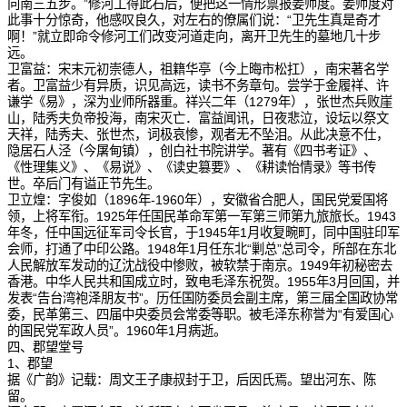
向南三五步。”修河工得此石后，便把这一情形禀报姜师度。姜师度对
此事十分惊奇，他感叹良久，对左右的僚属们说：“卫先生真是奇才
啊！”就立即命令修河工们改变河道走向，离开卫先生的墓地几十步
远。
卫富益：宋末元初崇德人，祖籍华亭（今上晦市松扛），南宋著名学
者。卫富益少有异质，识见高远，读书不务章句。尝学于金履祥、许
谦学《易》，深为业师所器重。祥兴二年（1279年），张世杰兵败崖
山，陆秀夫负帝投海，南宋灭亡．富益闻讯，日夜悲泣，设坛以祭文
天祥，陆秀夫、张世杰，词极哀惨，观者无不坠泪。从此决意不仕，
隐居石人泾（今屠甸镇），创白社书院讲学。著有《四书考证》、
《性理集义》、《易说》、《读史篡要》、《耕读怡情录》等书传
世。卒后门有谥正节先生。
卫立煌：字俊如（1896年-1960年），安徽省合肥人，国民党爱国将
领，上将军衔。1925年任国民革命军第一军第三师第九旅旅长。1943
年冬，任中国远征军司令长官，于1945年1月收复畹町，同中国驻印军
会师，打通了中印公路。1948年1月任东北“剿总”总司令，所部在东北
人民解放军发动的辽沈战役中惨败，被软禁于南京。1949年初秘密去
香港。中华人民共和国成立时，致电毛泽东祝贺。1955年3月回国，并
发表“告台湾袍泽朋友书”。历任国防委员会副主席，第三届全国政协常
委，民革第三、四届中央委员会常委等职。被毛泽东称誉为“有爱国心
的国民党军政人员”。1960年1月病逝。
四、郡望堂号
1、郡望
据《广韵》记载：周文王子康叔封于卫，后因氏焉。望出河东、陈
留。