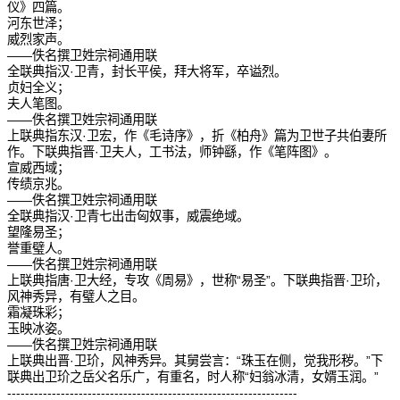
仪》四篇。
河东世泽；
威烈家声。
——佚名撰卫姓宗祠通用联
全联典指汉·卫青，封长平侯，拜大将军，卒谥烈。
贞妇全义；
夫人笔图。
——佚名撰卫姓宗祠通用联
上联典指东汉·卫宏，作《毛诗序》，折《柏舟》篇为卫世子共伯妻所
作。下联典指晋·卫夫人，工书法，师钟繇，作《笔阵图》。
宣威西域；
传绩京兆。
——佚名撰卫姓宗祠通用联
全联典指汉·卫青七出击匈奴事，威震绝域。
望隆易圣；
誉重璧人。
——佚名撰卫姓宗祠通用联
上联典指唐·卫大经，专攻《周易》，世称“易圣”。下联典指晋·卫玠，
风神秀异，有璧人之目。
霜凝珠彩；
玉映冰姿。
——佚名撰卫姓宗祠通用联
上联典出晋·卫玠，风神秀异。其舅尝言：“珠玉在侧，觉我形秽。”下
联典出卫玠之岳父名乐广，有重名，时人称“妇翁冰清，女婿玉润。”
-----------------------------------------------------------------