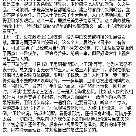
很是器重。眼见王敦杀戮同族兄弟，卫玠感觉此人野心勃勃，久必生
乱，不可依附。于是奔投东晋都城建业。建业的官员们久闻艳名，立
即答应予以重任。江东人士听说来了个大明星，人山人海地围观，挤
得卫玠举步艰难。这么一累，居然把美男子给累死了。这个典故就是
“看杀卫玠”。所以我们的MM追星的时候都该斯文一点，小心把偶像给
看死了。
卫玠一生，没在政治上兴风做浪，没为中国文艺或科技的发展做贡
献，军事方面更是碰也没碰过。这么个人，居然在《晋书》上有传
记，可见“美男子”已经成为当时的一种文化现象。传记里反反复复强调
了两点：一是俊美，二是会嚼舌头。前后一串，倒是好适合作电视台
节目主持人的。
关于卫玠的美，《晋书》里用词有“明珠”，“玉润”等等，他为人喜怒不
表于形。总之是个面无表情的玉人。可这玉人特爱开口。爹妈怕他磨
牙磨得太累影响身体健康，限制儿子说话。真叫人吃不消。我们有时
得对着进不去的BBS唉声叹气。一千多年前，卫玠也发出过同样的叹
息。当时风气，最盛行，手里拿个麈尾，模样悠雅地清谈。刚开始
时，“清谈”主要谈老庄之道，后来是天南海北乱侃，比如谈人家的长相
和行为（两晋美男子多出名，也有这方面原因）。政治问题太敏感，
最好避开。卫玠舌头痒痒，一遇机会，定要冒两句，听众个个惊叹。
清谈高手王澄（小名平子）佩服得五体投地。人称“卫玠谈道，平子绝
倒。”卫玠会说，脑瓜也明智。看得准形势，懂得保身避祸。可惜身子
太弱，一切白搭。偶以前以为现今是不会有MM选卫玠这号当丈夫的，
作个初恋情人还差不多。后来在电视里看了花泽类，同样的体不胜
衣，同样冷漠而理智。才知道自己的想法是多余的。
--------------------------------------------------------------------------------