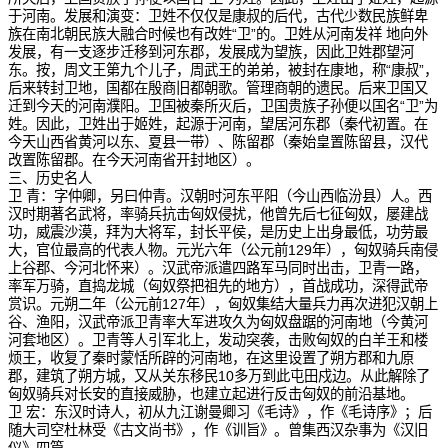
于河南。发展和演变：卫姓不仅仅是康叔的后代，古代少数民族鲜卑
族在南北朝民族大融合时候也有改姓“卫”的。卫姓从河南发祥 地向外
发展，有一支逐步迁移到河东郡，发展成为望族，因此卫姓郡望河
东。按，周文王第九个儿子，周武王的弟弟，被封在康地，称“康叔”，
后来转封卫地，国都在殷商旧都朝歌。管理商朝的遗民。后来卫国又
迁到今天的河南濮阳。卫国被秦所灭后，卫国贵族子孙便以国名“卫”为
姓。因此，卫姓出于姬姓，起源于河南，望居河东郡（秦代初置。在
今天山西省黄河以东、夏县一带）、陈留郡（秦始皇置陈留县，汉代
改置陈留郡。在今天河南省开封地区）。
三、历史名人
卫 青：字仲卿，另曰仲青。汉朝时河东平阳（今山西临汾县）人。西
汉时期著名武将，率骑兵抗击匈奴侵扰，他曾先后七征匈奴，屡建战
功，威震沙漠，拜为大将军，封长平侯，是历史上出身最低，功劳最
大，官位最高的代表人物。元光六年（公元前129年），匈奴骑兵南侵
上谷郡、今河北怀来）。汉武帝派遣四路军马同时出击，卫青一路，
率军万骑，直捣龙城（匈奴祭把祖先的地方），首战成功，深得武帝
赏识。元朔二年（公元前127年），匈奴集结大量兵力再次进犯汉朝上
谷、渔阳，汉武帝派卫青率大军进攻久为匈奴盘踞的河南地（今黄河
河套地区）。卫青等人引军北上，发动突袭，击败匈奴的白羊王和楼
烦王，收复了秦时蒙恬所辟的河南地，在这里设置了朔方郡和九原
郡，建筑了朔方城，又从关东移民10多万到此屯田戍边。从此解除了
匈奴骑兵对长安的直接威胁，也建立起进行反击匈奴的前沿基地。
卫 宏：东汉时诗人，初从九江谢曼卿习《毛诗》，作《毛诗序》；后
随大司空杜林受《古文尚书》，作《训旨》。曾集西汉杂事为《汉旧