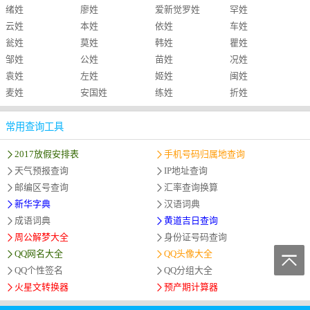
绪姓
廖姓
爱新觉罗姓
罕姓
云姓
本姓
依姓
车姓
瓮姓
莫姓
韩姓
瞿姓
邹姓
公姓
苗姓
况姓
袁姓
左姓
姬姓
闽姓
麦姓
安国姓
练姓
折姓
常用查询工具
2017放假安排表
手机号码归属地查询
天气预报查询
IP地址查询
邮编区号查询
汇率查询换算
新华字典
汉语词典
成语词典
黄道吉日查询
周公解梦大全
身份证号码查询
QQ网名大全
QQ头像大全
QQ个性签名
QQ分组大全
火星文转换器
预产期计算器