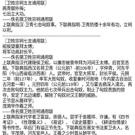
〖卫姓宗祠五言通用联〗
两青御外侮；
七出立大功。
——佚名撰卫姓宗祠通用联
上联典指汉·卫青七击匈奴事。下联典指明·卫青防倭十余年有功，立祠
以祀。
-----------------------------------------------------------------
〖卫姓宗祠七言通用联〗
绾侯望重拜太傅；
将军功高封长平。
——佚名撰卫姓宗祠通用联
上联典指汉代建陵侯卫绾，以廉忠被景帝拜为河间王太傅。后官至丞
相。下联典指西汉名将卫青（公元前？-前106年），字仲青，河东平
阳（今山西省临汾西南）人。武帝时，官至大将军，封长平侯。元朔
二年（前127年），率军大败匈奴，收复秦时河南地（今内蒙古自治区
古河套一带）。元狩四年（公元前119年），又与霍去病深入漠北，再
次击败匈奴主力。他前后七次带兵出击匈奴，制止了匈奴贵族的掠
夺，安定了北边诸郡，解除了匈奴对汉王朝的威胁。
正节尝从履祥学；
茂漪早作羲之师。
——佚名撰卫姓宗祠通用联
上联典指宋代学者卫富益，崇德人。尝学于金履祥、许谦。有《四书
考证》、《性理集义》、《易说》、《读史篡要》、《耕读怡情录》
等书传世。卒后门有谥正节先生。下联典指东晋女书法家卫夫人，名
铄，字茂漪，河东安邑人。王羲之少时曾从她学书。