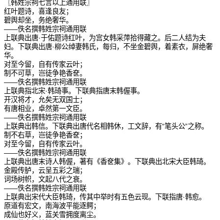
〖韩姓宗祠七言以上通用联〗
红叶题诗，喜逢良友；
碧舆却坐，务绝奢华。
——佚名撰韩姓宗祠通用联
上联典出唐·于佑题诗红叶，为宫女韩采萍拾得藏之。后二人结为夫
妇。下联典出唐·柳公绰妻韩氏，每归，不坐金碧舆，着素衣，屏绝奢
华。
对至今留，自有传家云叶；
制不可草，岂徒争艳香奁。
——佚名撰韩姓宗祠通用联
上联典指北宋·韩琦事。下联典指唐末韩偓事。
开汉将才，允矣无双国士；
有唐相业，卓然第一文臣。
——佚名撰韩姓宗祠通用联
上联典出韩信。下联典出唐代名相韩休，工文辞，有“笔头公”之称。
制不右草，岂徒争艳香奁；
对至今留，自有传家云叶。
——佚名撰韩姓宗祠通用联
上联典出唐末诗人韩偓，著有《香奁集》。下联典出北宋大臣韩琦。
金殿传胪，云呈五彩之瑞；
词场树帜，文起八代之衰。
——佚名撰韩姓宗祠通用联
上联典出宋代大臣韩琦，传其中举时有五色云现。下联指唐·韩愈。
原道有宏文，南海波平能逐鳄；
成仙也好义，蓝关雪拥度离尘。