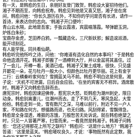
有一天，是韩愈的生日，亲朋好友登门致贺，韩愈设大宴招待他们。
湘子不期而至，向韩愈祝寿。韩愈见到他是又喜又怒，湘子坐在席
间，韩愈问他：“你长久游历在外，不知你的学问是否有长进，请作一
首诗，来表达你的志向。”韩湘子开口便吟：
青山云水隔，此地是吾家；手扳云霞液，宾晨唱落霞。琴弹碧玉洞，
炉炼白朱砂；
宝鼎存金虎，芝田养白鸦，一瓢藏造化，三尺新妖邪；解造逡巡酒，
能开顷刻花。
有人能学我，同共看仙葩。
韩愈听完他所吟之诗，问他：“你难道有造化自然的本事吗？”于是韩愈
命他造酒开花。韩湘子即搬了一酒樽到大厅，并以金盆将其盖住。过
了一会儿，开樽一看，美酒已成。韩湘子又聚土成堆，很快，只见盛
开碧花一朵，花与牡丹一般大小，但颜色比牡丹更华丽。花上有金字
二行：云横秦岭家何在？雪拥蓝关马不前。韩愈不明白这是何意。湘
子说：“天机不可泄漏，日后自会应验。”在坐的宾客无不称异。酒席散
时，韩湘子又向韩愈告辞而去。
唐宪宗时，韩愈因谏迎佛骨，惹宪宗大怒，贬韩愈为潮州刺史，限日
动身。韩愈别离妻儿，往潮州而去。走了不到几天，寒风急起，大雪
纷纷。韩愈走到一处，雪有数尺之深，马难以前行，附近不见一户人
家，不知路在何方。想循路而退，也无归路。风刮得紧，雪飘得急，
韩愈是全身湿透，难捱的冻饿，万般愁苦无处诉说。就在韩愈绝望之
时，只见一人冒著严寒，扫雪而来，一看竟然是韩湘子。韩湘子问韩
愈：“您还记得那花上所写之联吗？”韩愈问：“这是什么地方？”韩湘子
答道：“这里是蓝关。”韩愈嗟叹良久，才说：“事物既然有此定数，我