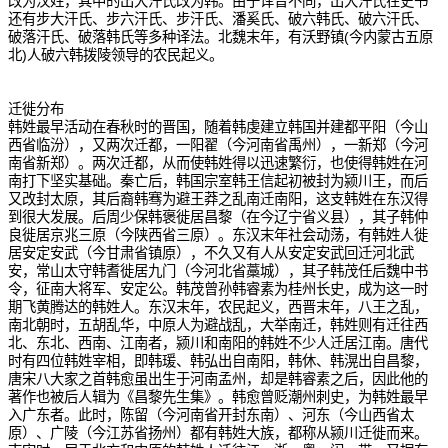
改为汉姓，其中的出大汗氏改为韩。由于译音不同，出大汗氏在史书
还有步大汗氏、步六汗氏、步汗氏、潘奚氏、破六韩氏、破六汗氏、
破落汗氏、破落韩氏等多种译法。北魏末年，有沃野镇(今内蒙古五原
北)人破六韩拨陵领导的农民起义。
迁徙分布
韩姓最早活动在春秋时的晋国，随着韩虔建立韩国并建都平阳（今山
西省临汾），又两次迁都，一阳翟（今河南省禹州），一新郑（今河
南省新郑）。两次迁都，从而使韩姓得以迅速繁衍，也使得韩姓在河
南打下坚实基础。秦亡后，韩国宗室韩王信起初被封为颍川王，而后
又改封太原，其后裔韩骞为避王莽之乱南迁南阳，这支韩姓在东汉得
到很大发展。后周少保韩褒徙居昌黎（在今辽宁省义县），其子韩仲
良徙居京兆三原（今陕西省三原）。东汉末年社会动荡，有韩姓人徙
居安定安武（今甘肃省镇原），不久又有人从安定安武回迁河北武
安，常山太守韩耆徙居九门（今河北省藁城），其子韩茂任后魏中书
令，征南大将军、安定公。韩茂曾孙韩睿素为桂州长史，成为这一时
期飞黄腾达的韩姓人。东汉末年，农民起义，西晋末年，八王之乱，
南北朝时，五胡乱华，中原人为避战乱，大举南迁，韩姓则有迁往西
北、东北、西南、江南者，颍川和南阳的韩姓不少人迁居江南。唐代
时有四位韩姓宰相，即韩瑗、韩弘出自南阳，韩休、韩滉出自昌黎，
唐宋八大家之首韩愈虽出生于河南孟州，却是韩睿素之后，因此他的
著作也被后人辑为《昌黎先生集》。韩愈曾贬潮州刺史，为韩姓最早
入广东者。此时，陈留（今河南省开封东南）、河东（今山西省太
原）、广陵（今江苏省扬州）都有韩姓大族，都称从颍川迁徙而来。