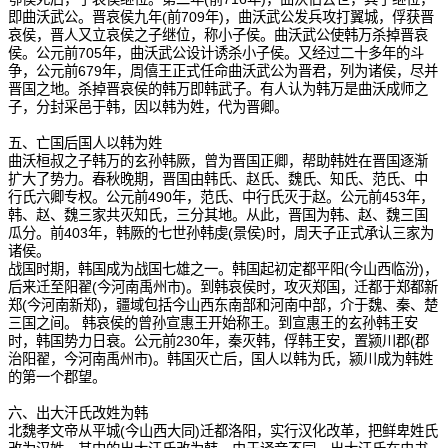
即曲沃武公。晋哀侯九年(前709年)，曲沃武公发兵攻打翼城，俘获晋
哀侯，晋人又立哀侯之子继位，称小子侯。曲沃武公使韩万杀掉晋哀
侯。公元前705年，曲沃武公设计诱杀小子侯。又经过二十多年的斗
争，公元前679年，周僖王正式任命曲沃武公为晋君，列为诸侯，尽并
晋国之地。杀掉晋哀侯的韩万即韩武子。有人认为韩万是曲沃成师之
子，分封采邑于韩，因以韩为姓，代为晋卿。
五、亡国后国人以韩为姓
曲沃桓叔之子韩万的玄孙韩厥，曾为晋国正卿，帮助韩姓在晋国逐渐
扩大了势力。春秋晚期，晋国由韩氏、赵氏、魏氏、知氏、范氏、中
行氏六卿专权。公元前490年，范氏、中行氏灭于赵。公元前453年，
韩、赵、魏三家共灭知氏，三分其地。从此，晋国为韩、赵、魏三国
瓜分。前403年，韩厥的七世孙韩虔(景侯)时，周天子正式承认三家为
诸侯。
战国时期，韩国成为战国七雄之一。韩国起初定都平阳(今山西临汾)，
后来迁至阳翟(今河南禹州市)。到韩哀侯时，攻灭郑国，迁都于郑都新
郑(今河南新郑)，疆域包括今山西东南部和河南中部，介于魏、秦、楚
三国之间。 韩哀侯的曾孙宣惠王开始称王。到宣惠王的玄孙韩王安
时，韩国势力日衰。公元前230年，秦灭韩，俘韩王安，置颍川郡(郡
治阳翟，今河南禹州市)。韩国灭亡后，国人以韩为氏，颍川成为韩姓
的第一个郡望。
六、出大汗氏改姓为韩
北魏孝文帝从平城(今山西大同)迁都洛阳，实行汉化改革，把鲜卑姓氏