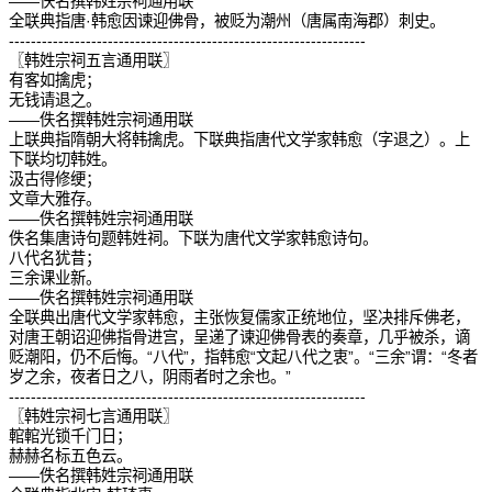
——佚名撰韩姓宗祠通用联
全联典指唐·韩愈因谏迎佛骨，被贬为潮州（唐属南海郡）刺史。
-----------------------------------------------------------------
〖韩姓宗祠五言通用联〗
有客如擒虎；
无钱请退之。
——佚名撰韩姓宗祠通用联
上联典指隋朝大将韩擒虎。下联典指唐代文学家韩愈（字退之）。上
下联均切韩姓。
汲古得修绠；
文章大雅存。
——佚名撰韩姓宗祠通用联
佚名集唐诗句题韩姓祠。下联为唐代文学家韩愈诗句。
八代名犹昔；
三余课业新。
——佚名撰韩姓宗祠通用联
全联典出唐代文学家韩愈，主张恢复儒家正统地位，坚决排斥佛老，
对唐王朝诏迎佛指骨进宫，呈递了谏迎佛骨表的奏章，几乎被杀，谪
贬潮阳，仍不后悔。“八代”，指韩愈“文起八代之衷”。“三余”谓：“冬者
岁之余，夜者日之八，阴雨者时之余也。”
-----------------------------------------------------------------
〖韩姓宗祠七言通用联〗
輨輨光锁千门日；
赫赫名标五色云。
——佚名撰韩姓宗祠通用联