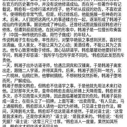
在官方的历史著作中，并没有说他修道成仙。而在另一些著作中有记
载说，韩愈有一位修行道术的侄子，他不听从叔叔的劝告，不喜欢读
书，使得韩愈非常气愤。但是，经过修炼后，他能施展一些神奇的法
术。后来，人们就把这两代人的事迹糅合在一起，逐渐形成了韩湘子
成仙的传说故事。据说他成了神仙后，还曾经试图说服叔叔韩愈进行
修炼，但遭到叔叔拒绝。在民间的形象中，韩湘子是一位擅长吹奏笛
子（中国一种传统的乐器，用竹子做成）的年轻人。
传说韩湘子生有仙骨，率性而行，对繁华艳丽之事感到厌恶，喜好恬
淡清幽。佳人美女，不能让其为之心动；美酒佳肴，不能让其为之丧
志。他专心致意地勤于修炼，潜心钻研道学。韩愈屡屡劝他要好好作
学问，韩湘子却答道：“我所学与您所学是不同的。”韩愈因此发怒而斥
责他。
一天，韩湘子出外访道寻师，恰遇吕洞宾和汉锺离，于是韩湘子离家
出走，跟随二人学道，并得其真传。后来，韩湘子游历到一地方，见
一片桃林，仙桃红熟，他攀树摘桃，不想树枝突然折断，韩湘子堕地
而死，尸解成仙。
韩湘子想度化韩愈，但韩愈不信道学之事，于是他就先用法术来打动
他。正好那年天大旱，皇帝命韩愈去南坛祈祷上天降雨雪。韩愈祈求
多次，亦不见雨雪从天而降，因此面临著被罢官的危险。韩湘子装扮
成一道士，在街头立了一招牌，上面写著：“出卖雨雪。”有人见此，马
上通报韩愈，韩愈即派人请他一起代为祈祷。只见道士登台作法，瞬
间，天降鹅毛大雪。韩愈却不信这是道术使然，于是对道士说：“这雪
是我求来的，还是你求来的？”道士说：“是我求来的。”韩愈说：“有何
凭据？”道士说：“这雪三尺三寸厚。”韩愈派人一度量，果然如其所
说，韩愈这才相信道术不同凡响。