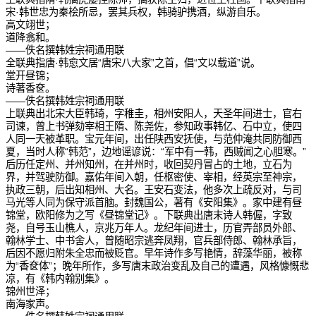
宋·韩世忠为秦桧所忌，罢其兵权，韩骑驴携酒，纵游自乐。
高文翊世；
道降翕和。
——佚名撰韩姓宗祠通用联
全联典指唐·韩愈文居“唐宋八大家”之首，倡“文以载道”说。
堂开昼锦；
诗著香奁。
——佚名撰韩姓宗祠通用联
上联典出北宋大臣韩琦，字稚圭，相州安阳人，天圣年间进士，官右
司谏，曾上书弹劾宰相王隋、陈尧佐，参知政事韩亿、石中立，使四
人同一天被革职。宝元年间，出任陕西安抚使，与范仲淹共同防御西
夏，当时人称“韩范”，边地谣谚说：“军中有一韩，西贼闻之心胆寒。”
后历任定州、并州知州，在并州时，收回契丹冒占的土地，立石为
界，并驾驶防御。嘉佑年间入朝，任枢密使、宰相，经英宗至神宗，
执政三朝，后出知相州、大名。王安石变法，他多次上疏反对，与司
马光等人同为保守派首脑。封魏国公，著有《安阳集》。家中建有昼
锦堂，欧阳修为之写《昼锦堂记》。下联典出唐末诗人韩偓，字致
尧，自号玉山樵人，京兆万年人。龙纪年间进士，历官弄部员外郎、
翰林学士、中书舍人，曾随昭宗逃奔凤翔，官兵部侍郎、翰林承旨，
后因不愿归附朱全忠而被贬官。早年诗作多写艳情，辞藻华丽，被称
为“香奁体”；晚年所作，多写唐末政治变乱及自己的遭遇，风格慷慨悲
凉，有《韩内翰别集》。
锦州世泽；
南海家声。