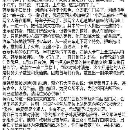
小汽车，刘峙说：“韩主席，上车吧，这是我的车子。”
韩复榘不知是计。刘峙向司机使个眼色，立即把车门关了。刘峙招手
说：“韩主席，你一路好走，我还要回去参加会议！”小汽车前座上早有
两个人等在那里，等车子开动了，那两个人迅速地从前座钻到后座上
来，一边一个，把韩复榘夹在中间。其中的一个人掏出一张逮捕令，
出示给韩看。韩这才恍然大悟，但表情极为镇静。他从车窗向外一
望，只见路两边布满了荷枪实弹的宪兵，他们如临大敌，戒备森严。
汽车飞快地驶到开封火车站，从一辆专车走下两个特务，把韩拖出
来，推拥着上了火车，沿途不停，直达汉口下车。
春寒料峭的汉口车站，早有五辆汽车等着，四辆大卡车上全是宪兵特
务。韩复榘被押进一辆小汽车里，一直开到江边码头，由专轮载车渡
江到武昌。1月12日夜晚，两个押送韩复榘的特务把他交给“军法执行
总监部”，软禁在一座二层楼上。到这时韩才清楚，这个押送他的人正
是特务头子戴笠和龚仙舫。因戴曾与韩有仇，戴显出一副洋洋得意的
样子。
待韩复榘被刘峙领出以后，蒋介石大声宣布说：“韩复榘目无中央，违
抗命令，大敌当前，擅自撤退，为民众所不容，为党纪国法所不容，
现已逮捕法办，请诸位安心供职！”
蒋介石的这一突如其来的宣布，使参加会议的高级将领目瞪口呆，会
场里鸦雀无声。片刻，只见孙桐萱从座位上站起来向蒋介石求情说：
“委座，韩复榘是个粗人，多有不对，希望能予以宽大处理。”
蒋介石冷冷地对孙说：“你的那个主子韩复榘罪有应得，已交军法总监
部组织会审，他的军政职务已被革除。第三路军总指挥由你继任，另
委任军长曹福林为津浦路前敌总指挥，你们要安定军心，共同抗敌，