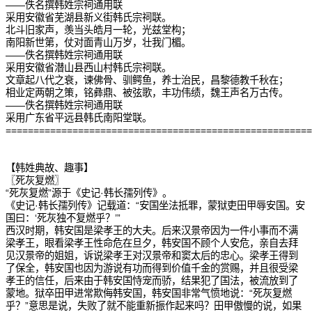
——佚名撰韩姓宗祠通用联
采用安徽省芜湖县新义街韩氏宗祠联。
北斗旧家声，羡当头皓月一轮，光兹堂构；
南阳新世第，仗对面青山万岁，壮我门楣。
——佚名撰韩姓宗祠通用联
采用安徽省潜山县西山村韩氏宗祠联。
文章起八代之衰，谏佛骨、驯鳄鱼，养士治民，昌黎德教千秋在；
相业定两朝之策，铭彝鼎、被弦歌，丰功伟绩，魏王声名万古传。
——佚名撰韩姓宗祠通用联
采用广东省平远县韩氏南阳堂联。
=======================================================
【韩姓典故、趣事】
〖死灰复燃〗
“死灰复燃”源于《史记·韩长孺列传》。
《史记·韩长孺列传》记载道：“安国坐法抵罪，蒙狱吏田甲辱安国。安
国曰：‘死灰独不复燃乎？’”
西汉时期，韩安国是梁孝王的大夫。后来汉景帝因为一件小事而不满
梁孝王，眼看梁孝王性命危在旦夕，韩安国不顾个人安危，亲自去拜
见汉景帝的姐姐，诉说梁孝王对汉景帝和窦太后的忠心。梁孝王得到
了保全，韩安国也因为游说有功而得到价值千金的赏赐，并且很受梁
孝王的信任，后来由于韩安国恃宠而骄，结果犯了国法，被流放到了
蒙地。狱卒田甲进常欺侮韩安国，韩安国非常气愤地说：“死灰复燃
乎？”意思是说，失败了就不能重新振作起来吗？田甲傲慢的说，如果