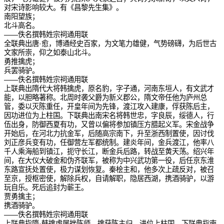
对宋诗影响较大。有《昌黎先生集》。
南阳望族；
北斗高名。
——佚名撰韩姓宗祠通用联
全联典出唐·愈，博通经史百家，为文笔力雄健，气势磅礴，为后世古
文家所崇，仰之如泰山北斗。
勇推擒虎；
兵罢骑驴。
——佚名撰韩姓宗祠通用联
上联典出隋代大将韩擒虎，原名豹，字子通，河南东垣人，有文武才
能，以胆略著称。北周时袭父爵为新义郡公，隋文帝任他为庐州总
管，委以灭陈重任，开皇年间为先锋，渡江攻入建康，俘获陈后主，
因功进位为上柱国。下联典出南宋名将韩世忠，字良辰，绥德人，行
伍出身，防御西夏有功，又曾以偏将参加镇压方腊起义军。宋金战争
开始后，在河北力抗金军，后随高宗南下，升至浙西制置使，因讨伐
刘正彦兵变有功，任御营左军都统制。建炎年间，金兵渡江，他率八
千人乘海船到镇江，扼守长江，断金兵后路，转战至黄天荡。绍兴年
间，在大仪大破金和伪齐联军，被称为中兴武功第一役，后任京东淮
东路宣抚处置使，极力谋划恢复。秦桧主和，他多次上疏反对，被召
至京，授枢密使，解除兵权，自请解职，隐居西湖，携酒骑驴，以游
玩自乐。死后追封为蕲王。
贾勇擒主；
携酒骑驴。
——佚名撰韩姓宗祠通用联
上联典指隋·韩擒虎屡挫陈师，擒获陈主归，进位上柱国。下联典指南