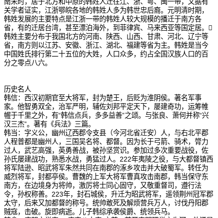
南宋时，居于北方和中原的韩姓人迁往江、浙、粤、闽一带，又据有
关学者证实，江浙鄂皖各地的韩姓人多为韩世忠后裔。元明清时期，
韩姓发展的主要特点是江浙一带的韩姓人较大规模的播迁于南方各
省，有的迁居台湾，甚至漂泊海外，到菲律宾、马来西亚等国定居。
韩姓主要分布于我国北方的河南、陕西、山西、甘肃、河北、辽宁等
省，南方则以江苏、安徽、浙江、湖北、福建等省为主。韩姓是当今
中国姓氏排行第二十五位的大姓，人口众多，约占全国汉族人口的百
分之零点八六。
历史名人
韩信：西汉初期官至大将军，封为楚王，后贬为淮阴侯。著名军事
家。他智勇双全，治军严明，辅佐刘邦平定天下，屡建奇功，运筹帷
幄于千里之外，有“韩信点兵，多多益善”之颂。与张良、萧何并称“兴
汉三杰”。著有《兵法》三篇。
韩当：字义公，幽州辽西郡令支县（今河北省迁安）人，与右北平郡
人程普都是幽州人，三国吴名将、都督。因为长于弓箭、骑术，膂力
过人，武艺高强，英勇善战，被孙坚赏识。参加过多次重要战役，佐
孙氏屡建战功，熟悉水战，勇猛过人。222年夷陵之役，与大都督镇西
将军陆逊、昭武将军朱然共同在南郡的涿乡攻击并大破蜀军。转任为
威烈将军，封都亭侯。曹魏的上军大将军曹真攻击南郡，韩当保守东
南方，在边境身为将帅，激厉将士同心固守，又敬重督司，遵行法
令，孙权称善。223年，封石城侯，升迁为昭武将军，遥领荆州冠军郡
太守，后来又加都督的称号。统帅敢死及解烦营兵万人，讨伐丹阳郡
贼寇，击破。旋即病逝。儿子韩综承袭侯爵、统领兵马。