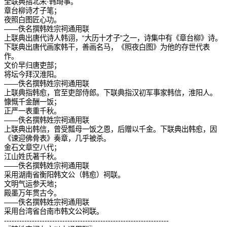
全联典指北宋·韩琦事。
章台柳诗才子笔；
夜照白图匠心功。
——佚名撰韩姓宗祠通用联
上联典出唐代诗人韩诩，“大历十才子”之一，诗集中有《章台柳》诗。
下联典出唐代画家韩干，善画名马，《照夜白图》为他的存世代表
作。
文价早归唐吏部；
将坛今拜汉淮阳。
——佚名撰韩姓宗祠通用联
上联典指韩愈，官至吏部侍郎。下联典指汉初军事家韩信，淮阳人。
慷慨千金酬一饭；
正严一表重千秋。
——佚名撰韩姓宗祠通用联
上联典出韩信，曾受瓢母一饭之恩，后赠以千金。下联典出韩愈，因
《谏迎佛骨表》奏章，几乎被杀。
金石文章空八代；
江山姓氏著千秋。
——佚名撰韩姓宗祠通用联
采用湖南省衡阳韩文公（韩愈）祠联。
文明气运参天地；
殿墨万年贯古今。
——佚名撰韩姓宗祠通用联
采用台湾省台南市韩文公祠联。
-----------------------------------------------------------------