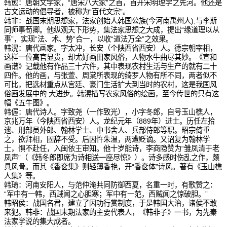
韩愈：唐朝文学家，“唐宋八大家”之首，首开宋明理学之先河。他还是
古文运动的倡导者，被称为“百代文宗”。
韩非：战国末期思想家，法家创始人韩国公族(今河南禹州人),与李斯
同师事荀卿。他纵观天下形势，集法家思想之大成，提出“缘道理以从
事”，实现“法、术、势”合一，以收“道法万全”之效果。
韩滉：唐代画家。字太冲，长安（个陕西省西安）人。德宗朝宰相，
这样一位高官显贵，却尤好画田家风俗，人物水牛曲尽其妙。《宣和
画谱》记载他有作品三十六件，其中表现农村生活与生产的就有二十
四件。他的画，与张萱、周棠所表现的绮罗人物有所不同，两者似不
可比，把选材重点从宫廷、豪门生活扩大到当时的农村，这是我国风
俗画发展中的 大进步。韩滉描写农家风俗的绘画，至今传世的只有这
幅《五牛图》。
韩偓：唐代诗人。字致尧（一作致光），小字冬郎，自号玉山樵人，
京兆万年（今陕西省西安）人。龙纪元年（889年）进士。历任左拾
遗、刑部员外郎、翰林学士、中书舍人、兵部侍郎等职。昭宗倚重
之，欲拜相，固辞不受。后因忤朱温，两遭贬谪。又诏复为翰林学
士，惧不赴任，入闽依王审知。他十岁能诗，李商隐赞为“雏凤清于老
凤声”（《韩冬郎即席为诗相送一座尽惊》）。诗多感时伤乱之作，颇
具风骨。而其《香奁集》则轻薄香艳，开“香奁体”诗风。著有《玉山樵
人集》等。
韩琦：河南安阳人，与范仲淹共同防御西夏，名重一时，有歌赞之：
“军中有一韩，西贼闻之心胆寒；军中有一范，西贼闻之惊破胆。”
韩昭侯：战国名君，建立了因功行赏制度，于是韩国大治，诸侯不敢
来犯。韩非：战国末期法家的主要代表人，《韩非子》一书，为先秦
法家学说的集大成者。