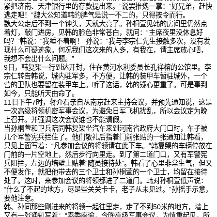
紧把济南、天津银行里的存款提出来。”说罢推魏一掌：“好兄弟，赶快
逃走吧！”魏大公知道韩的脾气是说一不二的，只得按令而行。
魏大公走后不到一个钟头，天就大亮了。孙桐萱见韩的房间里仍然点
着灯，敲门进房，见韩的脸色非常苍白，就问：“主席夜里没休息好
吗？”韩说：“我睡不着啊！”孙说：“我与李宗仁先生接触多次，没有发
现什么可疑迹象。何况我们这次来的人多，有我在，请主席放心吧，
我想不会出什么问题。”
9日，韩复榘一行到达开封，住在黄河水利委员长孔祥榕的公馆里。李
宗仁转告韩说，城内驻军多，不方便，让韩的装甲车暂驻城外，一个
营的卫队也要留在装甲车上。听了这话，韩的疑心更重了。可是事到
如今，只能听天由命了。
11日下午7时，蒋介石亲自从南京赶来主持会议，并预先通知说，这是
一次高级将领机密军事会议，为避免日军飞机扰乱，所以会议定为晚
上召开。并强调这次会议谁也不能请假。
当孙桐萱和卫兵陪同韩复榘坐汽车来到河南省政府大门口时，车子被
几个军警宪兵拦住了。他们敬礼后指着门前张贴的一张通知让韩看，
只见上面写着：“凡参加会议的将领请在此下车。”韩复榘的车辆停放在
门前的一片空地上，然后步行向里走。到了第二道门口，又有军警宪
兵阻拦，左边的墙壁上贴着“随员接待处”。韩看了心里非常生气，但又
不便发作，就把他带去的三个卫士和孙桐萱的一个卫士，均留在接待
处了。这时，来参加会议的将领都进了二道门。韩对孙桐萱低声说：
“什么了不起的地方，尽是些关关卡卡，老子从未见过。”孙摇手示意，
要他注意。
韩、孙同那些刚进来的将领一起往里走，走了不到50米的地方，墙上
又有一张通知写着：“奉委座谕，今晚高级军事会议，为慎重起见，所