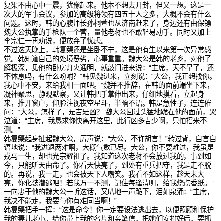
复榘不由心中一震，犹豫起来。他本不想去开封，但又一想，这是一
次大的军事会议，参加的高级将领有四五十人之多，大概不会有什么
问题。这时，韩的心腹师长孙桐萱也从济南赶来了，身边还有由保镖
魏大公执掌的手枪队一个营，量他老蒋也不敢轻易动手。同时又加上
李宗仁一再劝说，便放弃了忧虑。
不过这天晚上，韩复榘还是坐卧不宁，这是他有生以来第一次异常感
觉。韩知道自己的处境恶劣，心事重重。魏大公是韩的老乡，对他了
解极深，见他的卧房灯火通明，就敲门进来说：“主席，天不早了，还
不休息吗，有什么吩咐？”韩见魏进来，立刻说：“大公，我正想找你。
我心中不安，来给我相一面吧。”魏并不推辞，在韩的面前端坐下来，
凝神聚思，静观默察，又让韩把手掌伸出来，仔细地摸看，立起身
来，推开窗户，仰脸注视夜空星斗，半晌不语。韩是急性子，连连催
问：“大公，怎样了，是吉是凶？”魏大公回过头猛地跪在他的面前，哭
泣道：“主席，我恳求你快离开这里，此行凶多吉少啊，只怕招来不
测。”
韩复榘起身扯起魏大公，厉声说：“大公，不许胡言！”转过背，自言自
语地说：“我进退两难啊，大概气数已尽。大公，你不要难过，我虽是
戎马一生，却也光宗耀祖了。我知道这次老蒋不会放过我的，事到如
今，只能听天由命了。你看天快亮了，到处有重兵把守，我是走不脱
的。再说，我一走，也会被天下人嘲笑。我看不如这样，趁天未大
亮，你化装潜逃吧！若我万一不测，记住每逢清明，给我烧点香纸。”
一向忠于他的魏大公一听这话，又叭地一声跪下，泪如泉涌：“主席，
我决不能走，我要与你有难同当啊！”
韩复榘把手一挥：“这是命令！你一定要设法逃出去，以便照顾和保护
我的妻儿老小。给你带上我的名片和亲笔信，把她们安排好后，要抓