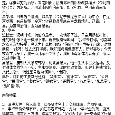
楚。②秦以宛为治所，置南阳郡。隋唐邓州南阳郡改良穰县（今河南
省邓县）为治所。元明清南阳府治南阳，即汉宛县、今河南省南阳
市。
昌黎郡：自曹魏至隋初，以昌黎（今辽宁省辽东义县）为中心，在辽
河以西，有昌黎郡。今河北省昌黎县隋唐在卢龙县境内。辽置广宁
县，为营州治所；金为昌黎县。
2、堂号
泣杖堂：汉朝时候，韩伯愈最孝。一次他犯了过，母亲用拐杖打他，
他的眼泪像下雨一样掉下来。母亲很奇怪地问：“我过去打你，你都是
欢欢喜喜地接受，今天为什么掉泪呢？”伯愈哇地一声哭了出来，对母
亲说：“娘呀！过去您打得疼，我知道母亲健康有力，所以喜欢；今天
杖落在我身上，我一点儿感不到疼了，我知道母亲体力衰弱了，所以
难过得掉泪。”
昌黎堂：唐朝大文学家韩愈，河北昌黎人。他一生从事古文运动，反
对骈体文的华而不实，主张恢复秦、汉时的散文体。历史上称他“文起
八代之衰”。 韩姓堂号也为“颍川”、“南阳”。
此外，韩姓的主要堂号还有：“颍川堂”、“南阳堂”、“画锦堂”、“荣归
堂”、“荣事堂”、“书锦堂”、“继锦堂”、“福荫堂”、“恭寿堂”、“永思堂”、
“翕和堂”等。
宗族特征
1、泱泱大姓，名人辈出，众多贤才名士，交相辉映，光照史册。
2、字行辈份分明有序，如江苏春晖韩姓一支为：“学以全为范，衷其
慎是举，作求躬日方迪，遵集受敷宜。”又如浙江萧山一支通谱字行辈