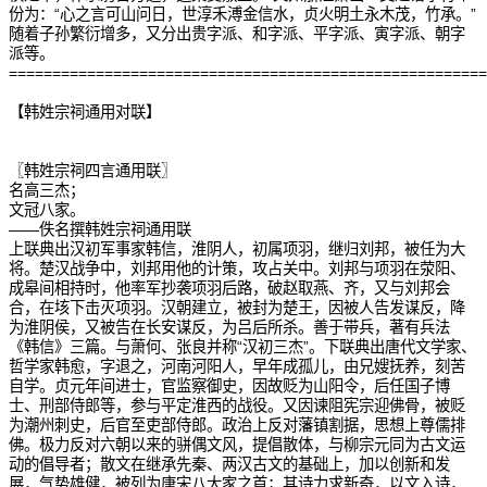
份为：“心之言可山问日，世淳禾溥金信水，贞火明土永木茂，竹承。”
随着子孙繁衍增多，又分出贵字派、和字派、平字派、寅字派、朝字
派等。
=======================================================
【韩姓宗祠通用对联】
〖韩姓宗祠四言通用联〗
名高三杰；
文冠八家。
——佚名撰韩姓宗祠通用联
上联典出汉初军事家韩信，淮阴人，初属项羽，继归刘邦，被任为大
将。楚汉战争中，刘邦用他的计策，攻占关中。刘邦与项羽在荥阳、
成皋间相持时，他率军抄袭项羽后路，破赵取燕、齐，又与刘邦会
合，在垓下击灭项羽。汉朝建立，被封为楚王，因被人告发谋反，降
为淮阴侯，又被告在长安谋反，为吕后所杀。善于带兵，著有兵法
《韩信》三篇。与萧何、张良并称“汉初三杰”。下联典出唐代文学家、
哲学家韩愈，字退之，河南河阳人，早年成孤儿，由兄嫂抚养，刻苦
自学。贞元年间进士，官监察御史，因故贬为山阳令，后任国子博
士、刑部侍郎等，参与平定淮西的战役。又因谏阻宪宗迎佛骨，被贬
为潮州刺史，后官至吏部侍郎。政治上反对藩镇割据，思想上尊儒排
佛。极力反对六朝以来的骈偶文风，提倡散体，与柳宗元同为古文运
动的倡导者；散文在继承先秦、两汉古文的基础上，加以创新和发
展，气势雄健，被列为唐宋八大家之首；其诗力求新奇，以文入诗，