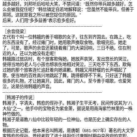
越多越好。刘邦听后哈哈大笑，不禁问道：“既然你带兵越多越好，怎
么会被我捉住呢？”韩信镇定自若地解释说：“您虽然不能带兵，但善于
用将。这就是我之所以被您捉住的原因。”
后来，人们用“多多益善”表示愈多愈好。
-----------------------------------------------------------------
〖余音绕梁〗
古代有个叫一位韩娥的善于唱歌的女子，往东到齐国去。在路上，吃
的东西没有了，经过雍门时，她用歌声换取食物。歌唱完后，她走
了，可是，歌声的余音还萦绕着雍门的大梁回响，三日不绝。住在附
近的人，还以为她没有走呢！
韩娥路过旅店时，有个旅客欺侮她，她放声哀哭，发出悠长的哭泣，
使得当地的老人与小孩也想哀伤地相对哭泣，三天吃不下东西，欺侮
过她的那个旅客连忙追赶着向她道歉。韩娥又用舒缓的长声唱起了
歌，使当地的百姓高兴地跳起了舞，跳得都停不下来。只好送了韩娥
很多的礼物，才让她离开。因此，雍门的人，至今善于唱歌，也爱哭
泣，这是仿效韩娥的声音。
-----------------------------------------------------------------
〖韩湘子的传说〗
韩湘子，字清夫，韩愈的侄孙子。韩湘子生平无考，民间传说其为“八
大仙”之一。他手中的宝物名为紫金萧，据说是用南海紫竹林里的一株
神竹做的。
韩湘子是道教八仙中比较年轻的一位神仙，也是历史上确实存在的人
物。
根据历史记载，他本来名叫韩湘，是唐朝（681-907年）著名的大文学
家韩愈的侄孙，曾经考取了进士并担任过唐朝时期中央政府的官职。