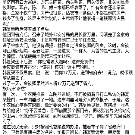
前济南有四大富绅，即东关陈家，西关毛家，南关傅家，北关回民金
筱卿家。现在，陈、毛、傅三家都已经衰落了，惟有金家还非常富
裕。金家不仅有钱，房产也很多，估衣市一条街几乎都是他的房产。
钱多了伤身，这是主席常说的，主席何不让他家捐一笔钱赈济灾民
呢？”
韩复榘听后笑着点了点头。
他回到省府后，召来了城外公安分局的局长雷万里，问清楚了金家的
住址是西安永长街，于是就带着副官卫士前往金家。
进了金家大门，他没有通报，就径直走进金筱卿的卧室。这时，金筱
卿正横卧烟塌，吞云吐雾，一见进来了一群人，为首的是韩主席，大
为惊慌，战战兢兢地爬起来慌忙让座。
韩复榘坐下后说：“你经常吸大烟吗？这得处罚你！”
金筱卿俯首连声说：“该罚！该罚！请主席吩咐。”
韩复榘不假思索，随口说：“罚你17万元，送到省府去！”说完，就带领
随从离去了。
过了一天，金筱卿果然派人将17万元送到了省府。
施巧计“济贫”
有一次，一个农民推着一车陶器进城，不巧被骑着自行车私访的韩复
榘撞倒，一车陶器散了一地。这车陶器可是穷人的命根子，于是，这
个农民心疼得直跺脚，像是要哭的样子。韩复榘见状，就掏出一张名
片给他说：“你不要着急，你到前面那个衙门去，把这张名片交给站岗
的卫兵，他就帮你找到我，到时我赔你钱。”说完，他就骑车先回省政
府了。
这位农民无奈，只好按照韩复榘说的办法，推着车子到了省政府门
外。卫兵见有韩主席的名片，忙报告班长向韩复榘请示。韩复榘一面