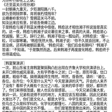
为你补齐那花上之联。
《迁至蓝关示侄孙湘》
一封朝奏九重天，夕贬潮阳路八千。
欲为圣明除弊事，肯将衰朽惜残年？
云横秦岭家何在？雪拥蓝关马不前。
知汝远来应有意，好收吾骨瘴江边。
于是韩愈与湘子到蓝关傅舍中借宿，韩愈这才相信湘子所说皆是真实
的。这一夜，韩愈与韩湘子谈论著往来之事，修真的大道，韩愈是心
悦诚服。第二天，辞行之前，韩湘子取出一瓢仙药，对韩愈说：“服一
粒，可以御寒暑。”韩愈恍然大悟。韩湘子说：“你不久就会回来，不止
是没病，还将再被朝廷重用。”韩愈问道：“我们后会有期吗？”韩湘子
答道：“不知道。”于是飘然而逝。后来韩湘子再度度化韩愈，韩愈终于
也得道成仙。
-----------------------------------------------------------------
〖韩复榘演讲〗
一次，前山东省主席韩复榘挺胸凸肚出现在齐鲁大学校庆演讲台上。
未开口倒也威风凛凛，大有学界泰斗之状；口一张，原形毕露，信口
雌黄，粗俗不堪。搞得满座师生愕然，哗然，昏昏然。请听：“诸位，
各位，在齐位：今天是什么天气？今天是演讲的天气。开会的人来齐
了没有？看样子大概有个五分之八啦，没来的举手吧！很好，都到齐
了。你们来得很茂盛，敝人也实在很感冒。……今天兄弟召集大家，
来训一训，兄弟有说得不对的地方，大家应该互相谅解，因此兄弟和
大家比不了。你们是文化人，都是大学生、中学生和留洋生，你们这
些乌合之众是科学科的，化学化的都懂七、八国的英文，兄弟我是大
老粗，连中国的英文也不懂。……你们是笔筒里爬出来的，兄弟我是