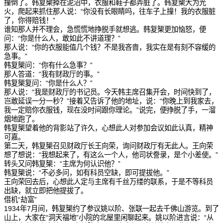
撞倒了。韩复榘掉在泥沼中，衣服和鞋子都弄脏了。韩复榘大为光
火，爬起来抓住那人说：“你没有长眼睛吗，往车子上撞！我的衣服脏
了，你得赔钱！”
谁知那人并不理会，急慌慌地挣脱手就想逃。韩复榘更加恼怒，便
问：“你是什么人，敢如此不讲道理？”
那人说：“你的衣服能值几个钱？不是我吝啬，我实在是有刻不容缓的
急事。”
韩复榘问：“你有什么急事？”
那人答道：“我有财政厅的事。”
韩复榘复问：“你是什么人？”
那人说：“我是财政厅的书记员。今天韩主席召集开会，时间快到了，
岂敢延误一分一秒？”接着又告诉了他的地址，说：“你晚上到我家去，
我一定赔你衣服钱，现在没时间跟你理论。”说完，便挣脱了手，一溜
烟地跑了。
韩复榘望着他的背影站了许久，心想此人对参加会议如此认真，精神
可嘉。
第二天，韩复榘召见财政厅长王向荣，询问财政厅有无此人。王向荣
想了想说：“我想起来了，有这么一个人，他司状誊录，是个小差使。”
转头又问韩复榘：“主席为何认识他？”
韩复榘说：“不必多问，如有科员空缺，即可提拔他。”
王向荣回去后，心想此人定与主席有千丝万缕的联系，于是不等科员
出缺，就立即把他提拔了。
借机“劫富”
1934年7月间，韩复榘约了参议姚以阶、张联一起去千佛山游览。到了
山上，大家在“洞天福地”小院的北屋里闲聊起来。姚以阶进言说：“从