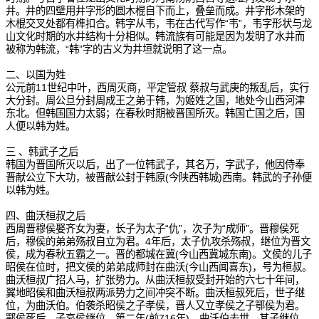
井。井的四壁用井字形的圆木棍自下而上，叠垒而成。井字形木架的
木棍交叉处都有榫扣合。韩字从韦，韦在古代写作“韦”，韦字形状与龙
山文化时期的水井结构十分相似。韩流族有可能是因为发明了水井而
被称为韩流，“韩”字的古义为井垣就说明了这一点。
二、以国为姓
公元前11世纪中叶，西周灭商，平定管叔 蔡叔与武庚的叛乱后，实行
大分封。周公旦分封周成王之弟于韩，为姬姓之国，地处今山西河津
东北。但韩国国力太弱；在春秋时期被晋国所灭。韩国亡国之后，国
人便以韩为姓。
三 、韩武子之后
韩国为晋国所灭以后，出了一位韩武子，其名万，字武子，他因侍奉
晋献公立下大功，被晋献公封于韩原(今陕西韩城)西南。韩武的子孙便
以韩为姓。
四、曲沃桓叔之后
西周晋穆侯娶齐女为妻，长子为太子“仇”，次子为“成师”。晋穆侯死
后，穆侯的弟弟殇叔自立为君。4年后，太子仇攻杀殇叔，继位为晋文
侯，成为春秋五霸之一。晋的都城在冀(今山西冀城东南)。文侯的儿子
昭侯在位时，把文侯的弟弟成师封在曲沃(今山西闻喜东)，号为桓叔。
曲沃桓叔广招人马，扩张势力。从曲沃桓叔受封开始的六七十年间，
翼地昭侯和曲沃桓叔两派势力之间冲突不断。曲沃桓叔死后，世子继
位，为曲沃伯。伯袭杀昭侯之子孝侯，晋人又立孝侯之子鄂侯为君。
鄂侯死后，子哀侯继位。第二年(前716年)，曲沃伯去世，其子继位，