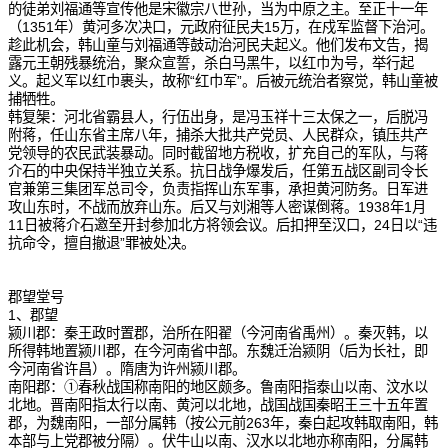
的徒弟刘福通等宣传他是宋徽宗八世孙，当为中原之主。至正十一年
（1351年）黄河多次决口，元政府征民夫15万，在戍军监督下治河。
趁此机会，韩山童与刘福通等鼓动治河民夫起义。他们发布文告，揭
露元王朝残暴统治，聚众宣誓，杀白马黑牛，以红巾为号，举行起
义。起义军以红巾裹头，故称“红巾军”。后被元统治者察觉，韩山童被
捕牺牲。
韩复榘：河北省霸县人，行伍出身，是冯玉祥十三太保之一，后脱冯
附蒋，任山东省主席八年，捕杀大批共产党员、人民群众，镇压共产
党领导的农民武装暴动。同时截留地方税收，扩充自己的军队，与蒋
介石的中央保持半独立关系。抗日战争爆发后，任第五战区副司令长
官兼第三集团军总司令，负责指挥山东军事，承担黄河防务。日军进
攻山东时，不战而放弃山东。后又与刘湘等人密谋倒蒋。1938年1月
11日被蒋介石邀至开封参加北方将领会议。后扣押至汉口，24日以“违
抗命令，擅自撤退”罪被处决。
郡望堂号
1、郡望
颍川郡：秦王政时置郡，治所在阳翟（今河南省禹州）。秦灭韩，以
所得韩地置颍川郡，在今河南省中部。东魏迁治颍阴（后为长社，即
今河南省许昌）。隋唐为许州颍川郡。
南阳郡：①春秋战国称南阳的地区颇多。鲁南阳指泰山以南、汶水以
北地。晋南阳指太行以南、黄河以北地，战国战国秦昭王三十五年置
郡，为魏南阳，一部分属韩（按公元前263年，秦白起攻韩取南阳，韩
本部与上党郡被分隔）。伏牛山以南、汉水以北地亦称南阳，分属韩