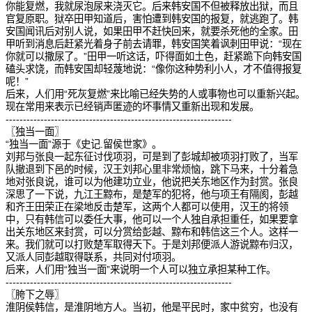
你能复燃，我就尿泡尿来浇灭它。后来韩安国不但被释放出狱，而且
官复原职。狱卒田甲知道后，害怕遭到韩安国的报复，就逃跑了。韩
安国闻讯后对别人说，如果田甲不赶快回来，就要杀死他的全家。田
甲听到消息后赶紧光着身子前去请罪，韩安国笑着讽刺田甲说：“现在
你就可以撒尿了。”田甲一听这话，吓得面如土色，赶紧跪下向韩安国
磕头求饶，而韩安国却轻蔑地说：“像你这种势利小人，才不值得报复
呢！”
后来，人们用“死灰复燃”来比喻已经失势的人或事物也可以重新兴起。
现在常用来表示已经销声匿迹的坏事情又重新出现和发展。
-----------------------------------------------------------------
〖独当一面〗
“独当一面”源于《史记.留侯世家》。
刘邦与张良一起东征讨伐项羽，可是到了彭城却被项羽打败了，当军
队撤退到下邑的时候，汉王刘邦心里非常烦恼，跳下马来，十分着急
地对张良说，谁可以为他建功立业，他说把关东地区作为封赏。张良
深思了一下说，九江王黥布，是楚军的犯将，他与项王有隔阂，彭越
和齐王田荣正在梁地反击楚军，这两个人都可以使用，汉王的将领
中，只有韩信可以委任大事，他可以一个人独自承担重任，如果要拿
出关东地区来封赏，可以分赏给彭越、黥布和韩信这三个人。这样一
来。我们就可以打败楚军取得天下。于是刘邦便派人游说黥布归汉，
又派人同彭越取得联系，共同对付项羽。
后来，人们用“独当一面”来说明一个人可以独立承担某种工作。
-----------------------------------------------------------------
〖胯下之辱〗
淮阴侯韩信，是淮阴地方人。当初，他是平民时，家中贫穷，也没有