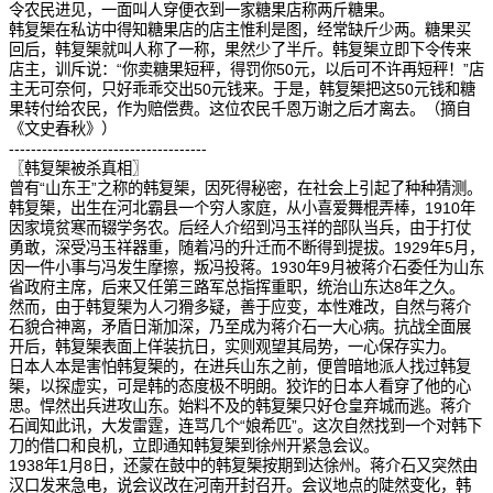
令农民进见，一面叫人穿便衣到一家糖果店称两斤糖果。
韩复榘在私访中得知糖果店的店主惟利是图，经常缺斤少两。糖果买
回后，韩复榘就叫人称了一称，果然少了半斤。韩复榘立即下令传来
店主，训斥说：“你卖糖果短秤，得罚你50元，以后可不许再短秤！”店
主无可奈何，只好乖乖交出50元钱来。于是，韩复榘把这50元钱和糖
果转付给农民，作为赔偿费。这位农民千恩万谢之后才离去。（摘自
《文史春秋》）
------------------------------------
〖韩复榘被杀真相〗
曾有“山东王”之称的韩复榘，因死得秘密，在社会上引起了种种猜测。
韩复榘，出生在河北霸县一个穷人家庭，从小喜爱舞棍弄棒，1910年
因家境贫寒而辍学务农。后经人介绍到冯玉祥的部队当兵，由于打仗
勇敢，深受冯玉祥器重，随着冯的升迁而不断得到提拔。1929年5月，
因一件小事与冯发生摩擦，叛冯投蒋。1930年9月被蒋介石委任为山东
省政府主席，后来又任第三路军总指挥重职，统治山东达8年之久。
然而，由于韩复榘为人刁猾多疑，善于应变，本性难改，自然与蒋介
石貌合神离，矛盾日渐加深，乃至成为蒋介石一大心病。抗战全面展
开后，韩复榘表面上佯装抗日，实则观望其局势，一心保存实力。
日本人本是害怕韩复榘的，在进兵山东之前，便曾暗地派人找过韩复
榘，以探虚实，可是韩的态度极不明朗。狡诈的日本人看穿了他的心
思。悍然出兵进攻山东。始料不及的韩复榘只好仓皇弃城而逃。蒋介
石闻知此讯，大发雷霆，连骂几个“娘希匹”。这次自然找到一个对韩下
刀的借口和良机，立即通知韩复榘到徐州开紧急会议。
1938年1月8日，还蒙在鼓中的韩复榘按期到达徐州。蒋介石又突然由
汉口发来急电，说会议改在河南开封召开。会议地点的陡然变化，韩