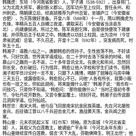
韩擒虎：东垣（今河南省新安）人，字子通（538-592），出身将门，
父为北周大将军，袭封新义郡公。因军功升至上仪同，曾任永州、和
州刺史。隋朝建立后，经高颎推荐为庐州总管，坐镇庐江（今安徽省
合肥），为灭陈做好准备。开皇八年（588年）十一月，隋以韩擒虎为
先锋，率精兵五百人自横江夜渡，袭取采石（今安徽省当涂县东
北），向建康挺进。所过之地，陈军丧胆乞降，由是很快便攻下建康
城，并俘陈后主于枯井之中。韩擒虎以功封上柱国，出为凉州（今甘
肃省武威）总管。不久召还，开皇十二年（592年），突发病而死，时
年五十五。
韩湘子：道教八仙之一。唐朝韩愈的侄孙子。生性放荡不拘，不好读
书，只好饮酒，世传其学道成仙，在二十岁时去洛下探亲的时候，倾
慕山川之趣而一去不返，二十多年音讯全无。在唐元和年间，忽然回
到长安，衣衫破旧，行为怪异，韩愈让他入学校和学生们读书，但韩
湘子和学员讨论时一言不发，只跟下人赌博，喝醉了就睡在马房中睡
三天五日，或露宿街头，韩愈担心不已，问他“人各有所长，就算小贩
也有一技之长，你如此胡闹，将来能做什么呢？”韩湘子说：“我也有一
问技巧，只是你不知道。”韩愈问：“那你能做什么？”当时正值初冬季
节，令牡丹花开数色，又尝令聚盆覆土，顷刻开花。韩湘子后传说跟
吕洞宾学道。位列仙班。
韩世忠：南宋大将。他与岳飞同是南宋抗金民族英雄。先在河北屡败
金兵，后驻镇江曾以八千兵迎击金兀术，激战黄天荡，金兵闻之胆
寒。
韩山童：元末农民起义军（红巾军）领袖。原为栾城（今河北省栾
城）人，其祖父为白莲教主，被谪徙广平永年（今河北永年东南）。
韩山童继续宣传白莲教，倡言“天下大乱，弥勒佛降生，明王出世”；他