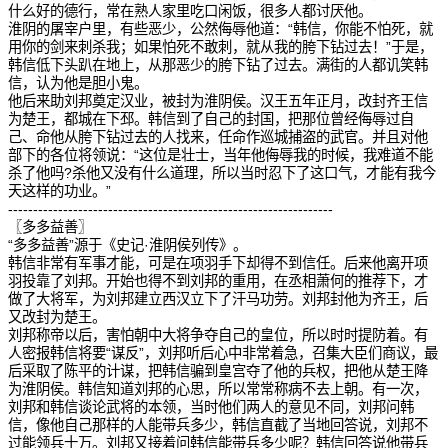
什么好的德行，常在熟人家里吃口闲饭，很多人都讨厌他。
淮阴的屠宰户里，有些恶少，公然侮辱他道：“韩信，你能不怕死，就
用你的剑来刺杀我；如果怕死不敢刺，就从我的胯下钻过去！”于是，
韩信低下头趴在地上，从那恶少的胯下钻了过去。满街的人都讥笑韩
信，认为他是胆小鬼。
他后来助刘邦奠定汉业，被封为淮阴侯。汉王五年正月，改封齐王信
为楚王，都城在下邳。韩信到了自己的封国，把那位曾经侮辱过自
己、命他从胯下钻过去的人找来，任命作巡城捕盗的武官。并且对他
部下的各位将领说：“这位是壮士，当年他侮辱我的时候，我难道不能
杀了他吗?杀他又没有什么道理，所以当时忍下了这口气，才能有我今
天这样的功业。”
-----------------------------------------------------------------
〖多多益善〗
“多多益善”源于《史记·淮阴侯列传》。
韩信非常有军事才能，可是在项羽手下却得不到信任。后来他离开项
羽投靠了刘邦。开始也得不到刘邦的重用，在丞相萧何的推荐下，才
做了大将军，为刘邦建立西汉立下了汗马功劳。刘邦封他为齐王，后
又改封为楚王。
刘邦称帝以后，害怕朝中大将争夺自己的皇位，所以时时提防着。有
人密报韩信将要“谋反”，刘邦听后心中非常着急，召集大臣们商议，最
后采取了陈平的计谋，把韩信骗到皇宫夺了他的兵权，把他从楚王降
为淮阴侯。韩信知道刘邦的心思，所以常常称病不去上朝。有一次，
刘邦和韩信谈论武将的本领，当时他们两人的意见不同，刘邦问韩
信，像他自己那样的人能带兵多少，韩信直截了当地回答说，刘邦不
过能领兵十万。刘邦又接着问韩信能带兵多少呢？韩信回答说他带兵