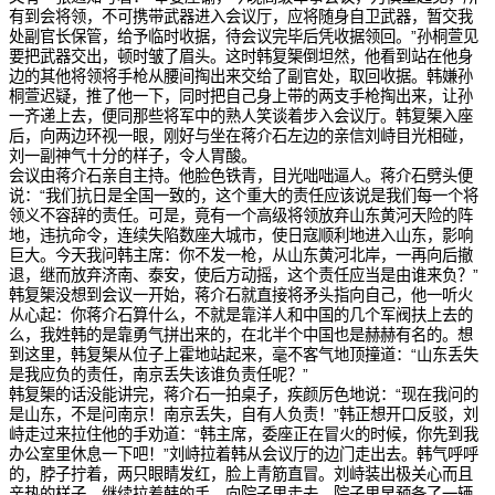
有到会将领，不可携带武器进入会议厅，应将随身自卫武器，暂交我
处副官长保管，给予临时收据，待会议完毕后凭收据领回。”孙桐萱见
要把武器交出，顿时皱了眉头。这时韩复榘倒坦然，他看到站在他身
边的其他将领将手枪从腰间掏出来交给了副官处，取回收据。韩嫌孙
桐萱迟疑，推了他一下，同时把自己身上带的两支手枪掏出来，让孙
一齐递上去，便同那些将军中的熟人笑谈着步入会议厅。韩复榘入座
后，向两边环视一眼，刚好与坐在蒋介石左边的亲信刘峙目光相碰，
刘一副神气十分的样子，令人胃酸。
会议由蒋介石亲自主持。他脸色铁青，目光咄咄逼人。蒋介石劈头便
说：“我们抗日是全国一致的，这个重大的责任应该说是我们每一个将
领义不容辞的责任。可是，竟有一个高级将领放弃山东黄河天险的阵
地，违抗命令，连续失陷数座大城市，使日寇顺利地进入山东，影响
巨大。今天我问韩主席：你不发一枪，从山东黄河北岸，一再向后撤
退，继而放弃济南、泰安，使后方动摇，这个责任应当是由谁来负？”
韩复榘没想到会议一开始，蒋介石就直接将矛头指向自己，他一听火
从心起：你蒋介石算什么，不就是靠洋人和中国的几个军阀扶上去的
么，我姓韩的是靠勇气拼出来的，在北半个中国也是赫赫有名的。想
到这里，韩复榘从位子上霍地站起来，毫不客气地顶撞道：“山东丢失
是我应负的责任，南京丢失该谁负责任呢？”
韩复榘的话没能讲完，蒋介石一拍桌子，疾颜厉色地说：“现在我问的
是山东，不是问南京！南京丢失，自有人负责！”韩正想开口反驳，刘
峙走过来拉住他的手劝道：“韩主席，委座正在冒火的时候，你先到我
办公室里休息一下吧！”刘峙拉着韩从会议厅的边门走出去。韩气呼呼
的，脖子拧着，两只眼睛发红，脸上青筋直冒。刘峙装出极关心而且
亲热的样子，继续拉着韩的手，向院子里走去。院子里早预备了一辆