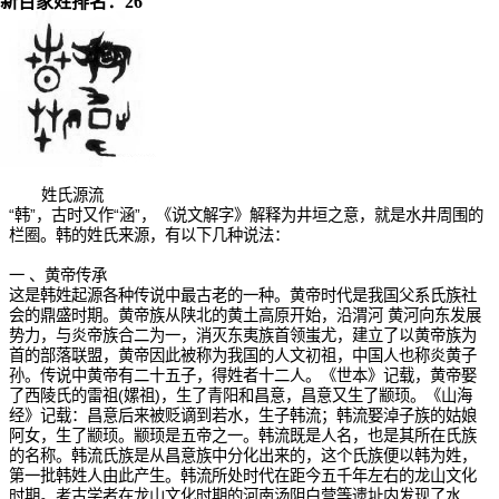
新百家姓排名：26
姓氏源流
“韩”，古时又作“涵”，《说文解字》解释为井垣之意，就是水井周围的
栏圈。韩的姓氏来源，有以下几种说法：
一 、黄帝传承
这是韩姓起源各种传说中最古老的一种。黄帝时代是我国父系氏族社
会的鼎盛时期。黄帝族从陕北的黄土高原开始，沿渭河 黄河向东发展
势力，与炎帝族合二为一，消灭东夷族首领蚩尤，建立了以黄帝族为
首的部落联盟，黄帝因此被称为我国的人文初祖，中国人也称炎黄子
孙。传说中黄帝有二十五子，得姓者十二人。《世本》记载，黄帝娶
了西陵氏的雷祖(嫘祖)，生了青阳和昌意，昌意又生了颛顼。《山海
经》记载：昌意后来被贬谪到若水，生子韩流；韩流娶淖子族的姑娘
阿女，生了颛顼。颛顼是五帝之一。韩流既是人名，也是其所在氏族
的名称。韩流氏族是从昌意族中分化出来的，这个氏族便以韩为姓，
第一批韩姓人由此产生。韩流所处时代在距今五千年左右的龙山文化
时期。考古学者在龙山文化时期的河南汤阴白营等遗址内发现了水