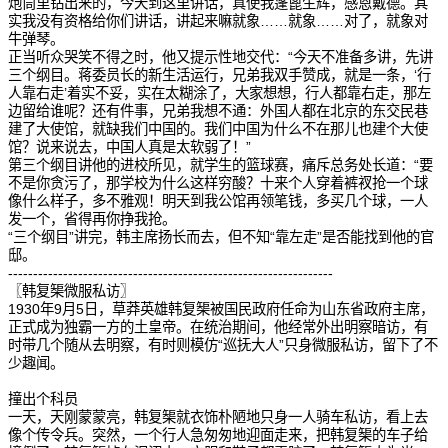
炮筒里钻出来的，今天到这里讲话，真使我蓬蓖生辉，感恩戴德。其
实我没有资格给你们讲话，讲起来嘛就象……就象……对了，就象对
牛弹琴。
正当听众哭笑不得之时，他又提示性地交代：“今天不准备多讲，先讲
三个纲目。蒋委员长的新生活运行，兄弟我双手赞成，就是一条，‘行
人靠右走’着实不妥，实在太糊涂了，大家想想，行人都靠右走，那左
边留给谁呢？还有件事，兄弟我想不通：外国人都在北京的东交民巷
建了大使馆，就缺我们中国的。我们中国为什么不在那儿也建个大使
馆？说来说去，中国人真是太软弱了！”
第三个纲目讲他的进校所见，就学生的篮球赛，痛斥总务处长道：“要
不是你贪污了，那学校为什么这样穷酸？十来个人穿着裤衩抢一个球
像什么样子，多不雅观！明天到我公馆再领笔钱，多买几个球，一人
发一个，省得再你挣我抢。
“三个纲目”讲完，韩主席扬长而去，但不知“靠左走”是否能找到他的官
邸。
-----------------------------------------------------------------
〖韩复榘微服私访〗
1930年9月5日，草莽英雄韩复榘被国民政府任命为山东省政府主席，
正式成为独霸一方的土皇帝。在统治期间，他经常外出明察暗访，有
时带几个随从去明察，有时则模仿“巡抚大人”只身微服私访，留下了不
少趣闻。
撞出个科员
一天，天刚蒙蒙亮，韩复榘就衣饰朴陋地只身一人骑车私访，看上去
像个传令兵。突然，一个行人急匆匆地迎面走来，把韩复榘的车子给