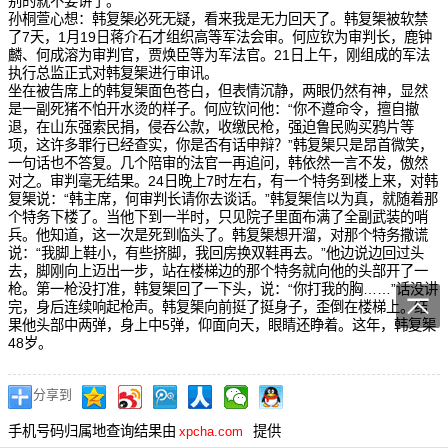
别的就不要讲了。”
孙桐萱心想：韩复榘必死无疑，看来我是无力回天了。韩复榘被软禁
了7天，1月19日蒋介石才组织高等军法会审。何应钦为审判长，鹿钟
麟、何成溶为审判官，贾焕臣等为军法官。21日上午，刚组成的军法
执行总监正式对韩复榘进行审讯。
坐在被告席上的韩复榘面色苍白，但表情沉静，两眼仍然有神，显然
是一副死猪不怕开水烫的样子。何应钦问他：“你不遵命令，擅自撤
退，在山东强索民捐，侵吞公款，收缴民枪，强迫鲁民购买鸦片等
项，这许多罪行已经查实，你是否有话申辩？”韩复榘只是昂首微笑，
一句话也不答复。几个陪审的法官一再追问，韩依然一言不发，傲然
对之。审判毫无结果。24日晚上7时左右，有一个特务到楼上来，对韩
复榘说：“韩主席，何审判长请你去谈话。”韩复榘信以为真，就随着那
个特务下楼了。当他下到一半时，只见院子里面布满了全副武装的哨
兵。他知道，这一次是死到临头了。韩复榘想开溜，对那个特务撒谎
说：“我脚上鞋小，有些挤脚，我回房换双鞋再去。”他边说边回过头
去，脚刚向上迈出一步，站在楼梯边的那个特务就向他的头部开了一
枪。第一枪没打准，韩复榘回了一下头，说：“你打我的胸……”话没讲
完，身后连续响起枪声。韩复榘向前挺了挺身子，歪倒在楼梯上。结
果他头部中两弹，身上中5弹，仰面向天，眼睛还睁着。这年，韩复榘
48岁。
分享到
手机号码归属地查询结果由
提供
xpcha.com