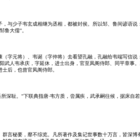
子，与少子韦玄成相继为丞相，都被封侯。所以邹、鲁间谚语说：
邹鲁大儒”。
康（字元将）、韦诞（字仲将）去看望孔融，孔融给韦端写信说
代阳武人韦承庆，字延休，进士出身，官至凤阁侍郎、同平章事
进士后，也曾官凤阁侍郎。
吾所深耻。”下联典指唐·韦方质，尝属疾，武承嗣往候，据床自
。群言秘要，靡不综览。凡所著作及集记世事数十万言，皆深博