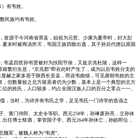
市）有韦姓。
少数民族均有韦姓。
年，发源于今河南省滑县，始祖为元哲。少康为夏帝时，封大彭
，夏末时被商汤所灭，韦国王族四散出逃，其子孙后代便以原国
；韦孟四世孙韦贤被封为扶阳节侯，又徙京兆杜陵，这样一
籍繁衍生息，“京兆郡”即在此时产生了，成为以后韦姓分支的
姓显赫之家多居于陕西长安县，而设韦曲镇，可见唐朝韦姓的主
者，但数量较之北方留居者仍为少数，基本上是一个典型的北方
二位的姓氏，人口较多，约占全国汉族人口的百分之零点一一。
大儒，当时，为诗并有韦氏之学，足见韦氏一门诗学的造诣之
、黄门侍郎、太史令等职。西元258年，孙琳废孙亮，立孙休
出任博士祭酒，掌管国子学。西元264年孙休亡，孙皓即位，
魏军，被魏人称为“韦虎”。