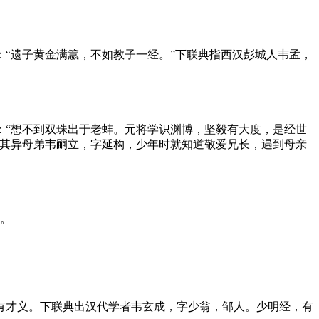
“遗子黄金满籝，不如教子一经。”下联典指西汉彭城人韦孟，
：“想不到双珠出于老蚌。元将学识渊博，坚毅有大度，是经世
。其异母弟韦嗣立，字延构，少年时就知道敬爱兄长，遇到母亲
若。
有才义。下联典出汉代学者韦玄成，字少翁，邹人。少明经，有