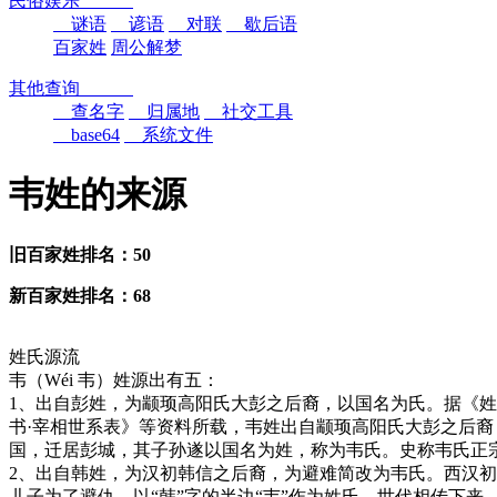
民俗娱乐
谜语
谚语
对联
歇后语
百家姓
周公解梦
其他查询
查名字
归属地
社交工具
base64
系统文件
韦姓的来源
旧百家姓排名：50
新百家姓排名：68
姓氏源流
韦（Wéi 韦）姓源出有五：
1、出自彭姓，为颛顼高阳氏大彭之后裔，以国名为氏。据《姓
书·宰相世系表》等资料所载，韦姓出自颛顼高阳氏大彭之后
国，迁居彭城，其子孙遂以国名为姓，称为韦氏。史称韦氏正
2、出自韩姓，为汉初韩信之后裔，为避难简改为韦氏。西汉
儿子为了避仇，以“韩”字的半边“韦”作为姓氏，世代相传下来