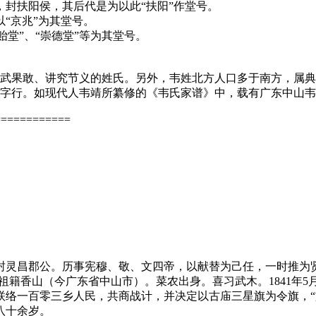
封扶阳侯，其后代是为以此“扶阳”作堂号。
“京兆”为其堂号。
贻堂”、“崇德堂”等为其堂号。
勇武果敢、讲究节义的姓氏。另外，韦姓北方人口多于南方，属
字行。如现代人韦靖所纂修的《韦氏家谱》中，载有广东中山韦
============
封灵昌郡公。历事宪穆、敬、文四帝，以献替为己任，一时推为
。祖籍香山（今广东省中山市）。菜农出身。喜习武木。1841年
络一百零三乡人民，共商战计，并决定以古庙三星旗为令旗，“
八十余岁。