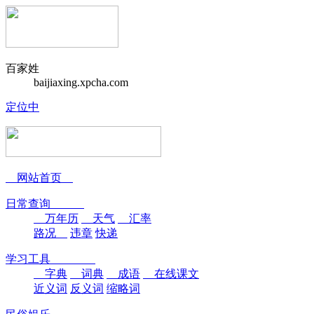
百家姓
baijiaxing.xpcha.com
定位中
网站首页
日常查询
万年历
天气
汇率
路况
违章
快递
学习工具
字典
词典
成语
在线课文
近义词
反义词
缩略词