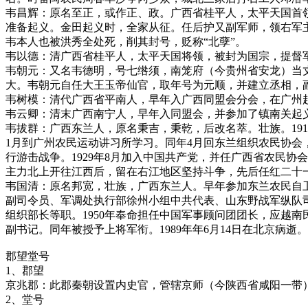
韦昌辉：原名至正，或作正、政。广西省桂平人，太平天国首
准备起义。金田起义时，全家从征。任后护又副军师，领右军
韦本人也被洪秀全处死，削其封号，贬称“北孽”。
韦以德：清广西省桂平人，太平天国将领，被封为国宗，提督
韦朝元：又名韦德明，号七绺须，南笼府（今贵州省安龙）当
大。韦朝元自任大王玉帝仙官，取年号为元顺，并建立丞相，
韦树模：清代广西省平南人，早年入广西同盟会分会，在广州
韦云卿：清末广西南宁人，早年入同盟会，并参加了镇南关起
韦拔群：广西东兰人，原名秉吉，秉乾，后改名萃。壮族。191
1月到广州农民运动讲习所学习。同年4月回东兰组织农民协
行游击战争。1929年8月加入中国共产党，并任广西省农民协
主力北上开往江西后，留在右江地区坚持斗争，先后任红二十一师
韦国清：原名邦宽，壮族，广西东兰人。早年参加东兰农民自卫
副司令员、军调处执行部徐州小组中共代表、山东野战军纵队
组织部长等职。1950年奉命担任中国军事顾问团团长，应越
副书记。同年被授予上将军衔。1989年年6月14日在北京病逝。
郡望堂号
1、郡望
京兆郡：此郡秦朝设置内史官，管辖京师（今陕西省咸阳一带
2、堂号