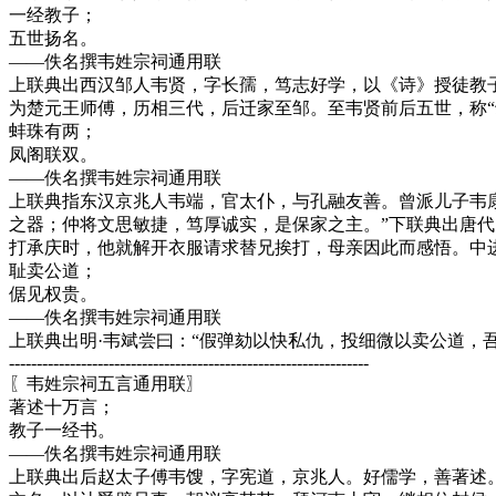
一经教子；
五世扬名。
——佚名撰韦姓宗祠通用联
上联典出西汉邹人韦贤，字长孺，笃志好学，以《诗》授徒教
为楚元王师傅，历相三代，后迁家至邹。至韦贤前后五世，称“
蚌珠有两；
凤阁联双。
——佚名撰韦姓宗祠通用联
上联典指东汉京兆人韦端，官太仆，与孔融友善。曾派儿子韦
之器；仲将文思敏捷，笃厚诚实，是保家之主。”下联典出唐
打承庆时，他就解开衣服请求替兄挨打，母亲因此而感悟。中
耻卖公道；
倨见权贵。
——佚名撰韦姓宗祠通用联
上联典出明·韦斌尝曰：“假弹劾以快私仇，投细微以卖公道，
-----------------------------------------------------------------
〖韦姓宗祠五言通用联〗
著述十万言；
教子一经书。
——佚名撰韦姓宗祠通用联
上联典出后赵太子傅韦馊，字宪道，京兆人。好儒学，善著述