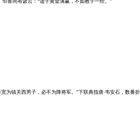
邹鲁间有谚云：“遗子黄金满赢，不如教子一经。”
孝宽为镇关西男子，必不为降将军。”下联典指唐·韦安石，数番