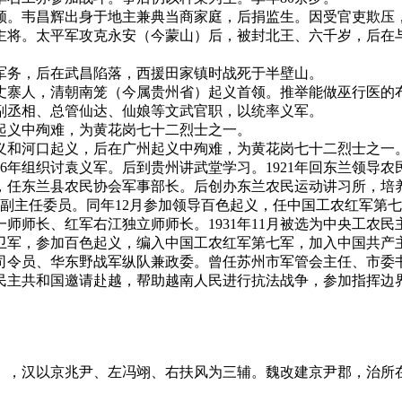
领。韦昌辉出身于地主兼典当商家庭，后捐监生。因受官吏欺压
主将。太平军攻克永安（今蒙山）后，被封北王、六千岁，后在与
军务，后在武昌陷落，西援田家镇时战死于半壁山。
丈寨人，清朝南笼（今属贵州省）起义首领。推举能做巫行医的布
副丞相、总管仙达、仙娘等文武官职，以统率义军。
起义中殉难，为黄花岗七十二烈士之一。
义和河口起义，后在广州起义中殉难，为黄花岗七十二烈士之一
6年组织讨袁义军。后到贵州讲武堂学习。1921年回东兰领导农
会，任东兰县农民协会军事部长。后创办东兰农民运动讲习所，培
会副主任委员。同年12月参加领导百色起义，任中国工农红军第七
师长、红军右江独立师师长。1931年11月被选为中央工农民主政
军，参加百色起义，编入中国工农红军第七军，加入中国共产主义
司令员、华东野战军纵队兼政委。曾任苏州市军管会主任、市委
南民主共和国邀请赴越，帮助越南人民进行抗法战争，参加指挥边界
），汉以京兆尹、左冯翊、右扶风为三辅。魏改建京尹郡，治所