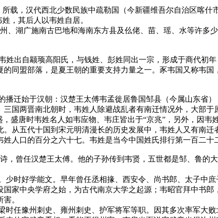
》所载，汉代西北少数民族中疏勒国（今新疆维吾尔自治区喀什
韦姓，其后人以韦姓自居。
番州、湖广施南古巴地和海南东方县及仫佬、苗、瑶、水等许多
，韦姓出自颛顼高阳氏，与钱姓、彭姓同出一宗，形成于商代初
夏的同盟部落，是夏王朝的重要支持力量之一。豕韦国又称韦国
期的播迁始于汉朝：汉楚王太傅韦孟徙居鲁国邹县（今属山东省）
。三国两晋南北朝时，韦姓人除避战乱者有南迁情况外，大部于原
盛，盛唐时韦姓名人如韦应物、韦庄皆出于“京兆”，另外，因韦
此。从五代十国到宋元明清漫长的历史发展中，韦姓人又有南迁
韦姓人口的百分之六十七。韦姓是当今中国姓氏排行第一百二十
鲁诗，曾任汉楚王太傅。他的子孙传到韦贤，五世都是邹、鲁的
。少时好学能文。早年曾任丞相掾、西安令、尚书郎、太子中庶子
国家中央学府之始，为古代南京大学之起源；韦昭官拜中书郎，
所害。
梁时任豫州刺史、雍州刺史、护军将军等职。因其多次率军大败北