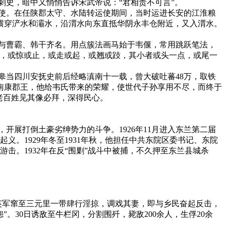
刺史，暗中又悄悄告诉宋武帝说：“君相贵不可言”。
使。在任陕郡太守、水陆转运使期间，当时运进长安的江淮粮
横穿浐水和灞水，沿渭水向东直抵华阴永丰仓附近，又入渭水。
与曹霸、韩干齐名。用点簇法画马始于韦偃，常用跳跃笔法，
饮，或惊或止，或走或起，或翘或跂，其小者或头一点，或尾一
皋当四川安抚史前后经略滇南十一载，曾大破吐蕃48万，取铁
南康郡王，他给韦氏带来的荣耀，使世代子孙享用不尽，而终于
老百姓见其像必拜，深得民心。
开展打倒土豪劣绅势力的斗争。1926年11月进入东兰第二届
起义。1929年冬至1931年秋，他担任中共东院区委书记、东院
击。1932年在反“围剿”战斗中被捕，不久押至东兰县城杀
的英军窜至三元里一带肆行淫掠，调戏其妻，即与乡民奋起反击，
。30日诱敌至牛栏冈，分割围歼，毙敌200余人，生俘20余