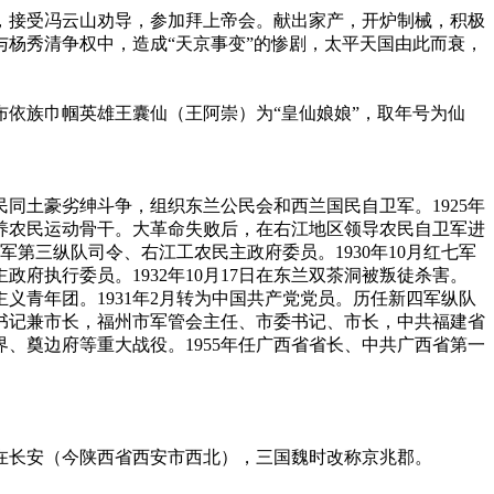
，接受冯云山劝导，参加拜上帝会。献出家产，开炉制械，积极
杨秀清争权中，造成“天京事变”的惨剧，太平天国由此而衰，
依族巾帼英雄王囊仙（王阿崇）为“皇仙娘娘”，取年号为仙
。
民同土豪劣绅斗争，组织东兰公民会和西兰国民自卫军。1925年
养农民运动骨干。大革命失败后，在右江地区领导农民自卫军进
军第三纵队司令、右江工农民主政府委员。1930年10月红七军
府执行委员。1932年10月17日在东兰双茶洞被叛徒杀害。
青年团。1931年2月转为中国共产党党员。历任新四军纵队
书记兼市长，福州市军管会主任、市委书记、市长，中共福建省
、奠边府等重大战役。1955年任广西省省长、中共广西省第一
在长安（今陕西省西安市西北），三国魏时改称京兆郡。