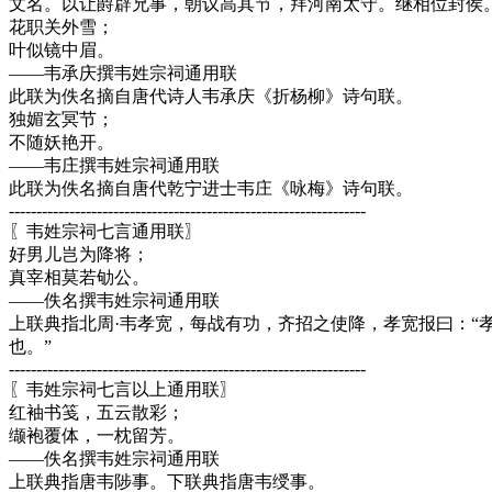
文名。以让爵辟兄事，朝议高其节，拜河南太守。继相位封侯。
花职关外雪；
叶似镜中眉。
——韦承庆撰韦姓宗祠通用联
此联为佚名摘自唐代诗人韦承庆《折杨柳》诗句联。
独媚玄冥节；
不随妖艳开。
——韦庄撰韦姓宗祠通用联
此联为佚名摘自唐代乾宁进士韦庄《咏梅》诗句联。
-----------------------------------------------------------------
〖韦姓宗祠七言通用联〗
好男儿岂为降将；
真宰相莫若劬公。
——佚名撰韦姓宗祠通用联
上联典指北周·韦孝宽，每战有功，齐招之使降，孝宽报曰：“
也。”
-----------------------------------------------------------------
〖韦姓宗祠七言以上通用联〗
红袖书笺，五云散彩；
缬袍覆体，一枕留芳。
——佚名撰韦姓宗祠通用联
上联典指唐韦陟事。下联典指唐韦绶事。