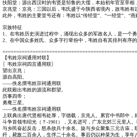
扶阳堂：源出西汉时的韦贤是邹鲁的大儒，本始初年官至宰相，
京兆堂：京兆：三国以后，韦氏盛于今陕西省境内，故韦姓有以
此外，韦姓的主要堂号还有：韦姓以“传经堂”、“一经堂”、“燕
宗族特征
1、在韦姓历史演进过程中，涌现出众多的军政名人，是一个
2、在中国众多姓氏、众多字行辈份中，韦姓自有其排列有序的
================================================
【韦姓宗祠通用对联】
〖韦姓宗祠四言通用联〗
望出京兆；
源自高阳。
——佚名撰韦姓宗祠通用联
此联殿出韦姓的源流和郡望。
历事四帝；
勇麾三星。
——佚名撰韦姓宗祠通用联
上联典出唐代贤相韦处厚，字德载，京兆人。累官中书郎中，
斗争首领韦绍光（？-1901），又名进可，广东北郊三元里人
与乡民奋起反击，怒杀故兵十余名。旋与乡众聚集三元古庙，联
歼，毙敌二百余人，生俘二十余名。事后仍以种菜为生，享年