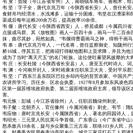
韦 叟：晋陵（今江苏省常州）人，南朝镇军将军。善相术，给
韦 坚：字子全，唐代京兆万年（今陕西省长安）人，曾任长
食财帛均经渭水，水浅滩多，运输十分困难。韦坚在汉漕渠和
渠成后每年运粮200余万石，提高效率10余倍。
韦 偃：唐代长安（今陕西省西安）人，侨居成都（今属四川
点簇成马群。其《放牧图》画人一百四十余，画马一千二百余
抹，曲尽其妙，宛然如真。”韦偃得曹霸画马之神，得韩干画
韦 皋：唐代京兆万年人，一代名将，曾任监察御史、知陇州行
桥16城，俘其五王，把南诏打得献地图和上贡求降，并且为
成为了当时“离天尺五”的名门钜族。这位使吐蕃望风披靡的大
韦 庄：长安杜陵（今陕西省长安县）人，唐至五代时诗人、
韦 渊：今河南开封人，宋时靖康末任职亲卫大夫，受封平乐郡
韦 坚：广西东兰县东院区巴拉乡却内屯的贫苦农家。中国共产党
农讲所学习。历任乡、区农会执委。1927年8月参加东风凌色四
区第一届苏维埃政府执委、第二届苏维埃政府主席，领导该区农民
害。
韦元恢：彭城（今江苏省徐州）人，任职后魏绿州刺史。
韦子粲：北朝齐人，官任豫州（今属河南省）刺史。韦节：隋
韦应物：唐时京兆长安（今属陕西省）人，著名的田园诗人，
韦绍光：三元里人民抗英斗争首领。广东香山（今广东省中山）
怒杀敌兵10余名，旋与乡众聚集三元古庙，联络103乡人民，
名。时番禺农民周春率沙亭冈乡众，城北三家店打石工人邓潜率