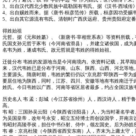
3、出自汉代西北少数民族中疏勒国有韦氏。据《汉书·西域传
4、出自赐姓而来。据《唐书·桓彦范传》所载，桓彦因功受赐
5、出自其它源流有韦氏。清朝时广西庆远府、贵州贵阳府定
得姓始祖
元哲。据《元和姓纂》、《新唐书·宰相世系表》等资料所载
氏国支孙元哲于豕韦（今河南省滑县），并建立诸侯国，成为
名韦为姓，遂成韦氏。故元哲就是韦姓的得姓始祖。
迁徙分布 韦姓的发源地当是今河南境内。依资料记载，其早
来，汉代韦姓已是分布于河南、山东、陕西、山西、河北等地
主要源头。隋唐时期，韦姓的繁衍仍以“京兆郡”即陕西一带为
要居住地为陕西，同时，江苏、四川、安徽等地有韦姓南迁于
姓氏。今日韦姓以广西、河南等省区居者最多，约占全国汉族
历史名人 韦 孟：彭城（今江苏省徐州）人，西汉诗人，精于
高。
韦 昭：三国孙吴云阳（今陕西省泾阳县）人，为当时著名学者
为吴国皇帝，改年号永安，昭立五经博士而创设国学，开南京设
韦昭封高陵亭侯，担任中书仆射、侍中，领左国史。后为孙皓
韦 睿：京兆杜陵（今陕西省西安东南）人，齐末为上庸太守，