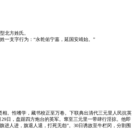
典型北方姓氏。
姓一支字行为：“永乾佑宁嘉，延国安靖始。”
贤相。性嗜学，藏书校正至万卷。下联典出清代三元里人民抗英
5月29日，盘踞四方炮台的英军。窜至三元里一带肆行淫掠。他即
旗进人进，旗退人退，打死无怨”。30日诱故至牛栏冈，分割围