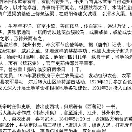
后来的宋武帝看相，看能否得州官。韦叟当面说宋武帝当得边州
安县令，以才能卓越、办事精干而闻名。继擢陕郡太守、水陆转运
隋广通渠的基础上修筑运渠，在咸阳修建兴城堰，引渭水入渠。
省），生卒年不详。官至少监。善画鞍马，传自家学，远过乃父，
匹。唐张彦远谓：“居闲尝以越笺点簇鞍马，或腾或倚，或龁或
马之形，形神兼而有之。
营留后事、陇州刺史、奉义军节度使等职。据《唐书》记载，韦
他立纪功碑，威武之至。凭着这样的赫赫事功，他被大唐天子封为
将，治绩也很高明，据说，他治理四川11年，载誉于道，当地的
词人，著有《烷花集》，官至吏部侍郎兼平章事。
王。曾被皇上赐给'临安府房缗日二十千。
党员。1925年夏秋投身于东兰农民运动，发动组织农会、农军，
县农军暴动，尔后转入山区坚持游击活动。1929年12月参加百色
深入开展土地革命和根据地地各项建设。1931年3月撤入山区游
炀帝时任御史职，曾出使西域，归后著有《西蕃记》一书。
后人集其著作成《韦苏州集》，官至滁州、江州、苏州刺史。
人，菜农出身，喜习武术。1841年5月29 日，盘踞四方炮台
共商战计，并决定以古庙三星旗，“旗进人进，旗退人退，打死无怨”
石工亦参加战斗。事后仍以种菜为生。享年80余岁。