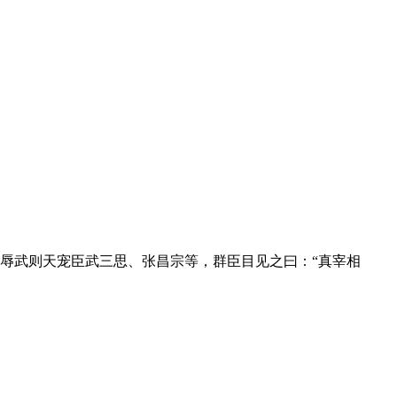
折辱武则天宠臣武三思、张昌宗等，群臣目见之曰：“真宰相