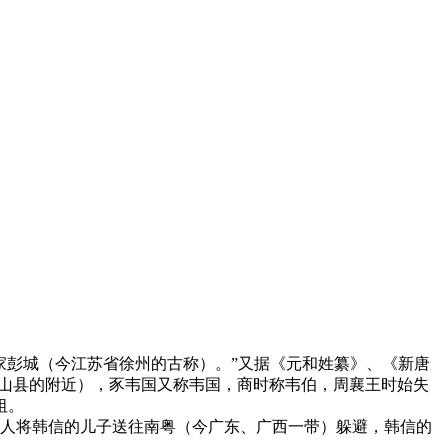
家彭城（今江苏省徐州的古称）。”又据《元和姓纂》、《新唐
铜山县的附近），豕韦国又称韦国，商时称韦伯，周襄王时始失
祖。
派人将韩信的儿子送往南粤（今广东、广西一带）躲避，韩信的