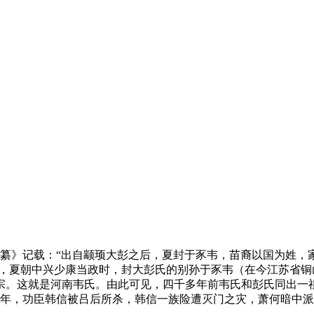
纂》记载：“出自颛顼大彭之后，夏封于豕韦，苗裔以国为姓，
裔，夏朝中兴少康当政时，封大彭氏的别孙于豕韦（在今江苏省
宗。这就是河南韦氏。由此可见，四千多年前韦氏和彭氏同出一
初年，功臣韩信被吕后所杀，韩信一族险遭灭门之灾，萧何暗中
。