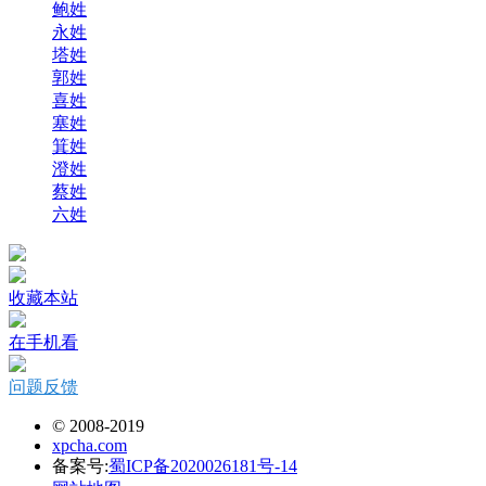
鲍姓
永姓
塔姓
郭姓
喜姓
塞姓
箕姓
澄姓
蔡姓
六姓
收藏本站
在手机看
问题反馈
© 2008-2019
xpcha.com
备案号:
蜀ICP备2020026181号-14