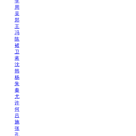
李
周
吴
郑
王
冯
陈
褚
卫
蒋
沈
韩
杨
朱
秦
尤
许
何
吕
施
张
孔