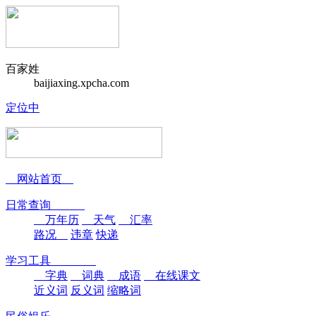
百家姓
baijiaxing.xpcha.com
定位中
网站首页
日常查询
万年历
天气
汇率
路况
违章
快递
学习工具
字典
词典
成语
在线课文
近义词
反义词
缩略词