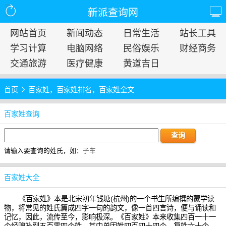
新派查询网
网站首页
新闻动态
日常生活
站长工具
学习计算
电脑网络
民俗娱乐
财经商务
交通旅游
医疗健康
黄道吉日
首页
百家姓，百家姓排名，百家姓全文
百家姓查询
请输入要查询的姓氏，如：
子车
百家姓大全
《百家姓》本是北宋初年钱塘(杭州)的一个书生所编撰的蒙学读
物，将常见的姓氏篇成四字一句的韵文，像一首四言诗，便与诵读和
记忆，因此，流传至今，影响极深。《百家姓》本来收集四百一十一