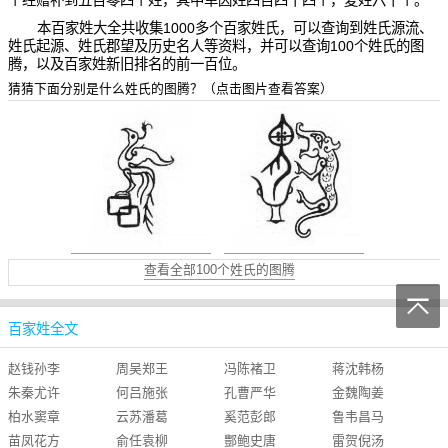
个经赠补到五百零四个姓，其中单因姓四百四十四个，复姓六十个。
本百家姓大全共收集1000多个百家姓氏，可以查询到姓氏源流、
姓氏起源、姓氏郡望及历史名人等资料，并可以查询100个姓氏的图
腾，以及百家姓新旧排名的前一百位。
猜猜下面分别是什么姓氏的图腾？
（点击图片查看答案）
查看全部100个姓氏的图腾
百家姓全文
赵
钱
孙
李
周
吴
郑
王
冯
陈
褚
卫
蒋
沈
韩
杨
朱
秦
尤
许
何
吕
施
张
孔
曹
严
华
金
魏
陶
姜
柏
水
窦
章
云
苏
潘
葛
奚
范
彭
郎
戚
鲁
谢
韦
邹
昌
喻
马
苗
凤
花
方
俞
任
袁
柳
酆
鲍
史
唐
雷
贺
倪
汤