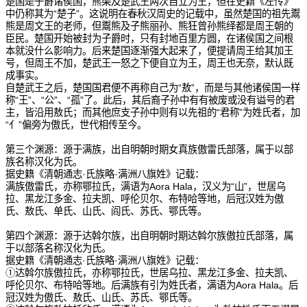
楚国是子爵诸侯国，熊渠及楚武王两次自立为王，但在史籍《左传》
中仍称其为“楚子”。这说明在春秋汉周史的记载中，虽然楚国的祖先鬻
熊是周文王的老师，但鬻熊及子熊丽孙、熊狂曾孙熊绎都是周王朝的
臣民。楚国开始被封为子爵时，只有封地百里方圆，在诸侯国之间根
本就没什么影响力。后来楚国逐渐强大起来了，便提请周王给其加王
号，但周王不加，楚武王一怒之下便自立为王，周王也无奈，默认既
成事实。
自楚武王之后，楚国国君便不再称自己为“敖”，而是与其他诸侯国一样
称“王”、“公”、“孤”了。此后，其后裔子孙中有有被废或没有谥号的君
主，皆沿用敖氏；而其他庶支子孙中则有以先祖的“君称”为姓氏者，加
“亻”偏旁为傲氏，世代相传至今。
第三个渊源：源于满族，出自明朝时期女真族傲雷氏部落，属于以部
族名称汉化为氏。
据史籍《清朝通志·氏族略·满洲八旗姓》记载：
满族傲雷氏，亦称鄂拉氏，满语为Aora Hala，汉义为“山”，世居乌
拉、黑龙江多金、拉夫凯、呼伦贝尔、布特哈等地，后冠汉姓为傲
氏、敖氏、单氏、山氏、阎氏、苏氏、鄂氏等。
第四个渊源：源于达斡尔族，出自明朝时期达斡尔族傲拉氏部落，属
于以部落名称汉化为氏。
据史籍《清朝通志·氏族略·满洲八旗姓》记载：
①达斡尔族傲拉氏，亦称鄂拉氏，世居乌拉、黑龙江多金、拉夫凯、
呼伦贝尔、布特哈等地。后满族有引为姓氏者，满语为Aora Hala。后
冠汉姓为傲氏、敖氏、山氏、苏氏、鄂氏等。