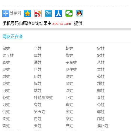
分享到
手机号码归属地查询结果由
提供
xpcha.com
网友正在查
傲姓
当姓
朝姓
家姓
梁丘姓
覃姓
鄂姓
宓姓
森姓
通姓
子车姓
丛姓
贝姓
世姓
夏侯姓
童姓
尉姓
阴姓
逮姓
芶姓
戚姓
恽姓
淡姓
郜姓
刁姓
端姓
漳姓
酆姓
苍姓
叶赫那拉姓
巨姓
泰姓
习姓
有姓
真姓
苟姓
仉姓
第五姓
廖姓
郸姓
柔姓
冉姓
章姓
邝姓
智姓
栗姓
户姓
濮阳姓