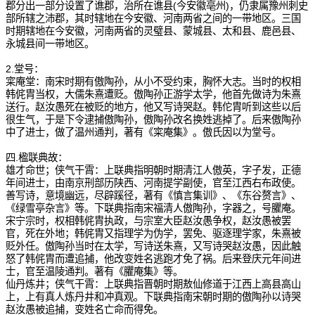
郡分出一部分设置了谯郡，治所在谯县(今安徽亳州)，仍隶属豫州刺史
部所辖之沛郡，其时辖地在今安徽、河南两省之间的一带地区。三国
时期辖地在今安徽，河南两省的灵璧县、蒙城县、太和县、鹿邑县、
永城县间一带地区。
2.堂号：
寀庵堂：南宋时期有傲陶孙，从小不受约束，胸怀大志。当时的权相
韩侂胄当权，大儒朱熹遭贬。傲陶孙正游学太学，他首先做诗为朱熹
送行。赵汝愚死在被贬的地方，他又写诗哭赵。韩佗胄听到这些以后
很生气，于是下令逮捕傲陶孙，傲陶孙改名换姓逃掉了。后来傲陶孙
中了进士，做了温州通判，著有《寀庵集》。傲氏因以为堂号。
四.楹联典故：
雄才命世；侠气干霄：上联典指明朝时期清江人傲英，字子发，正德
年间进士，由南京刑部历陕西、河南提学副使，官至江西右布政使。
善写诗，意境幽远，尽辟蹊径，著有《慎言集训》、《东谷赘言》、
《绿雪亭杂言》等。下联典指南宋福清人傲陶孙，字器之，号臞庵。
宋宁宗时，权相韩侂胄执政，与宗室大臣赵汝愚争权，赵汝愚被罢
官，死在外地；韩侂胄又指理学为伪学，罢免、驱逐理学家，朱熹被
贬外任。傲陶孙当时在太学，写诗送朱熹，又写诗哭赵汝愚，因此触
怒了韩侂胄而遭追捕，他改变姓名逃跑才免了祸。后来登庆元年间进
士，官至温陵通判。著有《臞庵集》等。
仙丹炼井；侠气干霄：上联典指晋朝时期敖仙修道于江西上高县高山
上，上有真人炼丹井和冲真观。下联典指南宋朝时期的傲陶孙以诗哭
赵汝愚被追捕，变姓名亡命而得免。