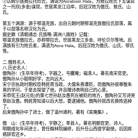
②达斡尔族敖拉托欣氏，满语为Aoratosin Hala，为敖拉姓氏下五谋昆
之一托欣(多金)谋昆，世居黑龙江沿岸，后冠汉姓为傲氏、敖氏、山
氏。
第五个渊源：源于鄂温克族，出自元朝时期鄂温克族傲拉氏部落，属
于以部落名称汉化为氏。
据史籍《清朝通志·氏族略·满洲八旗姓》记载：
鄂温克族傲拉氏，亦称鄂拉氏，世居黑龙江多金、呼伦贝尔等地。后
满族有引为姓氏者，满语为Aora Hala。后冠汉姓为傲氏、山氏、鄂氏
等。
二.傲姓名人
八.历史名人：
傲陶孙：(生卒年待考)，字器之，号臞庵；福清人。著名南宋官吏。
傲陶孙从小聪明好学，志向远大。
宋宁宗执政时期权臣韩侂胄当政，大儒朱熹遭贬，而傲陶孙很尊敬朱
熹的学问，于是去探望了他，并且赠诗表明自己的心意。
宋恭宪王(赵元佐)的第七世孙赵汝愚死在被贬的地方，傲陶孙又写诗哭
祭赵汝愚。韩侂胄知道以后大怒，要逮捕他。傲陶孙就改名换姓逃掉
了。
后来傲陶孙中了进士，做了温州通判，著有《寀庵集》。
傲 山：(生卒年待考)，字静之；莘县人。著名明朝官吏、诗人。
明朝成化年间进士，曾任翰林院编修，后升任山西提学副使。后因疾
病辞官还乡。