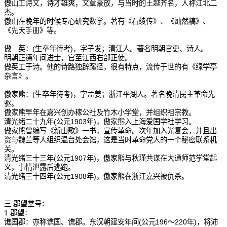
傲山工诗文，诗才雄爽，文章豪放，与当时的王越齐名，人称江北二
杰。
傲山在晚年的时候专心研究数学。著有《石绫传》、《灿然稿》、
《先天手册》等。
傲 英：(生卒年待考)，字子发；清江人。著名明朝官吏、诗人。
明朝正德年间进士，官至江西右部正使。
傲英工于诗。他的诗路独辟蹊径，很有特点，流传于世的有《绿学亭
杂言》。
傲家熊：(生卒年待考)，字孟姜；浙江平湖人。著名晚清民主革命先
驱。
傲家熊早年在嘉兴创办稼公社及竹木小学堂，并组织祖宗教。
清光绪二十九年(公元1903年)，傲家熊入上海爱国学社学习。
傲家熊曾编写《新山歌》一书，宣传革命。次年加入光复会，并且出
资与魏兰等人组织温台处会馆，这是当时革命党人的一个秘密联系机
关。
清光绪三十三年(公元1907年)，傲家熊与秋瑾共谋在大通师范学堂起
义，事情泄露后逃跑。
清光绪三十四年(公元1908年)，傲家熊在浙江嘉兴被仇杀。
三.郡望堂号：
1.郡望：
谯国郡：亦称谯国、谯郡。东汉朝建安年间(公元196～220年)，将沛