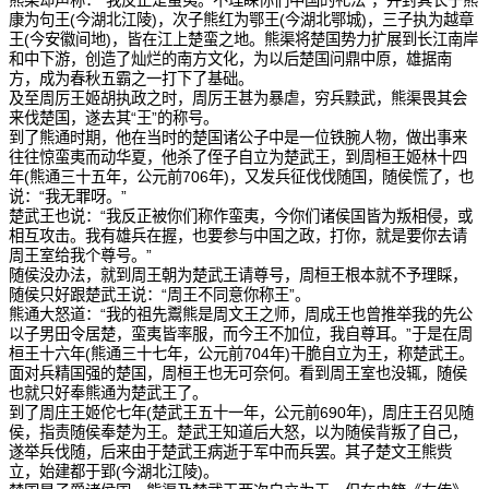
熊渠却声称：“我反正是蛮夷。不理睬你们中国的礼法”，并封其长子熊
康为句王(今湖北江陵)，次子熊红为鄂王(今湖北鄂城)，三子执为越章
王(今安徽间地)，皆在江上楚蛮之地。熊渠将楚国势力扩展到长江南岸
和中下游，创造了灿烂的南方文化，为以后楚国问鼎中原，雄据南
方，成为春秋五霸之一打下了基础。
及至周厉王姬胡执政之时，周厉王甚为暴虐，穷兵黩武，熊渠畏其会
来伐楚国，遂去其“王”的称号。
到了熊通时期，他在当时的楚国诸公子中是一位铁腕人物，做出事来
往往惊蛮夷而动华夏，他杀了侄子自立为楚武王，到周桓王姬林十四
年(熊通三十五年，公元前706年)，又发兵征伐伐随国，随侯慌了，也
说：“我无罪呀。”
楚武王也说：“我反正被你们称作蛮夷，今你们诸侯国皆为叛相侵，或
相互攻击。我有雄兵在握，也要参与中国之政，打你，就是要你去请
周王室给我个尊号。”
随侯没办法，就到周王朝为楚武王请尊号，周桓王根本就不予理睬，
随侯只好跟楚武王说：“周王不同意你称王”。
熊通大怒道：“我的祖先鬻熊是周文王之师，周成王也曾推举我的先公
以子男田令居楚，蛮夷皆率服，而今王不加位，我自尊耳。”于是在周
桓王十六年(熊通三十七年，公元前704年)干脆自立为王，称楚武王。
面对兵精国强的楚国，周桓王也无可奈何。看到周王室也没辄，随侯
也就只好奉熊通为楚武王了。
到了周庄王姬佗七年(楚武王五十一年，公元前690年)，周庄王召见随
侯，指责随侯奉楚为王。楚武王知道后大怒，以为随侯背叛了自己，
遂举兵伐随，后来由于楚武王病逝于军中而兵罢。其子楚文王熊赀
立，始建都于郢(今湖北江陵)。