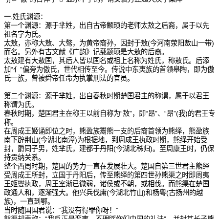
一.姓氏渊源：
第一个渊源：源于芈姓，出自古帝颛顼的老师太敖之后裔，属于以先
祖名字为氏。
太敖，亦称大敖、大骜，为黄帝裔孙，因封于敖(今河南荥阳敖山一带)
而名。另外有古文献《广韵》记载颛顼是大敖的后裔。
太敖建有大敖国，其后人皆以国名或祖上名称为姓氏，称敖氏。后添
加“亻”偏旁为傲氏，世代相传至今。传说中东夷族的首领皋陶，即为傲
氏一族，曾被舜帝任命为执掌刑法的官员。
第二个渊源：源于芈姓，出自春秋时期楚国君主的称谓，属于以君王
称谓为氏。
春秋时期，楚国君主在称王以前自称为“敖”，即“昂”、“昂”(我)的君王专
称。
在周成王姬诵即位之时，熊盈族鬻熊一支的后裔首领为熊绎，熊盈族
南下辟荆山(今湖北南漳)为根据地，到周成王执政时期，熊绎开始受
封，爵同子男，姓芈氏，建都于丹阳(今湖北秭归)。至周康王时，仍保
持贡纳关系。
整个西周时期，楚国的势力一直在发展壮大。楚国自第三世君主熊绎
受周成王所封，立国于丹阳后，传至熊绎的第四世孙熊渠之时即周夷
王姬燮执政，周王室渐已微弱，诸侯或不朝，或相伐。而熊渠在楚国
政通人和，逐渐强大。他兴兵伐庸(今湖北竹山)和杨粤(古扬州的越
族)，一直到鄂。
当时随国国君说：“我没有得罪你呀！”