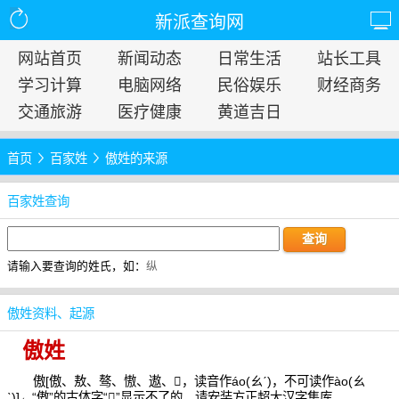
新派查询网
网站首页
新闻动态
日常生活
站长工具
学习计算
电脑网络
民俗娱乐
财经商务
交通旅游
医疗健康
黄道吉日
首页
百家姓
傲姓的来源
百家姓查询
请输入要查询的姓氏，如：
纵
傲姓资料、起源
傲姓
傲[傲、敖、骜、慠、遨、𢾕，读音作áo(ㄠˊ)，不可读作ào(ㄠ
ˋ)]←“傲”的古体字“𢾕”显示不了的，请安装方正超大汉字集库